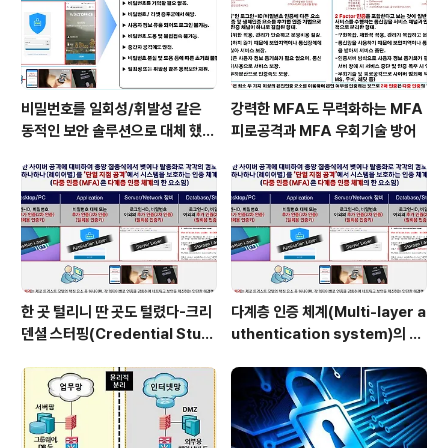
비밀번호를 일회성/휘발성 같은
강력한 MFA도 무력화하는 MFA
동적인 보안 솔루션으로 대체 했을
피로공격과 MFA 우회기술 방어
때 이점
한 곳 털리니 딴 곳도 털렸다-크리
다계층 인증 체계(Multi-layer a
덴셜 스터핑(Credential Stuff
uthentication system)의 특
ing) 공격
장점은?