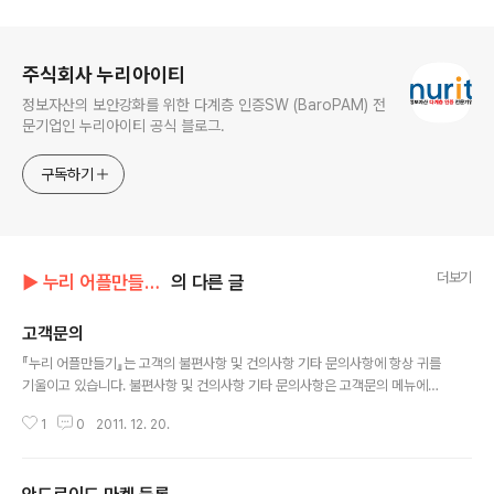
로그 정보
주식회사 누리아이티
정보자산의 보안강화를 위한 다계층 인증SW (BaroPAM) 전
문기업인 누리아이티 공식 블로그.
구독하기
더보기
▶ 누리 어플만들기/이용안내
의 다른 글
고객문의
글 내용
『누리 어플만들기』는 고객의 불편사항 및 건의사항 기타 문의사항에 항상 귀를
기울이고 있습니다. 불편사항 및 건의사항 기타 문의사항은 고객문의 메뉴에서
언제든지 하실 수 있으며 답변이 달렸을 경우 사용하시는 스마트폰으로 알림이
1
0
2011. 12. 20.
갑니다.