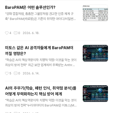
험을 분산 시켜야 하는데, 단일 솔루션에 과도한 권한을 몰
BaroPAM은 어떤 솔루션인가?
아주는 것은 보안이 아니라 시한폭탄을 안고 가는 것이다.
글 내용
기능의 모듈화 및 분리하여 각각 전문화된 독립된 솔루션
"양파 껍질처럼, 촘촘한 그물망처럼 견고한 인증 체계 구
으로 구성하고 상호 연동해야 한다. 관리 규정 미비로 인하
축" BaroPAM(바로팜)은 기존의 취약한 아이디/비밀번호
여 관리의 사각 지대에 놓여 있는 네트워크, 저장 장치 등의
(정적 인증) 체계를 혁신하여 인프라 전체를 촘촘하게 방어
보안 강화를 위하여 2차 인증(추가 인증)과 최소 권한 원칙
하는 "제로 트러스트 기반의 탈중앙화 다계층 2차 인증 솔
작성시간
4
0
2026. 6. 18.
은 선택이 아닌..
루션"이다. 중앙 집중형 서버와 통신하며 인증을 처리하는
기존 방식과 달리, BaroPAM은 운영체제(OS) 고유의 인
증 표준 인터페이스인 PAM(Pluggable Authenticatio
미토스 같은 AI 공격자들에게 BaroPAM이
n Module) 아키텍처를 기반으로 각 정보자산 내부에서
끼칠 영향은?
독립적으로 구동되는 혁신적인 모듈형 방식을 취하고 있
글 내용
다. 1. BaroPAM은 어떤 솔루션인가? (핵심 기술) 1) 인증
"학습은 AI의 핵심역량이자 치명적 약점! 이것을 막는 것이
서버가 없는 '탈중앙화 분산 아키텍처' 거대한 중앙 인증 서
최상의 방어 전략" 최근 보안 업계에서 주목받는 Anthrop
버나 DB를 따로 구축하지 않는다. 대신 인증 대상이..
ic의 미토스(Mythos) 프리뷰나 이를 모방한 고도화된 AI
작성시간
5
0
2026. 6. 14.
기반 공격자들은 인간이 수개월 걸릴 '제로데이 취약점 발
굴'과 '멀티홉 익스플로잇 체이닝(Vulnerability Chainin
g)'을 기계적인 속도로 자동화하고 방어 체계를 학습하는
AI의 주무기(학습, 패턴 인식, 취약점 분석)를
데 특화되어 있다. 이러한 상황에서 BaroPAM의 고유한
어떻게 무력화하는지 핵심 방어 체계
보안 아키텍처는 미토스 같은 AI 공격자에게 "학습, 패턴
글 내용
인식, 취약점 분석할 데이터와 틈을 주지 않고 공격 체인을
"학습은 AI의 핵심역량이자 치명적 약점! 이것을 막는 것이
끊어버리는" 결정적인 치명타(영향)를 입히게 된다. 구체적
최상의 방어 전략"누리아이티의 BaroPAM은 미토스(My
인 영향과 방어 메커니즘은 다음과 같다. 1. AI의 핵심 무기
thos)와 같은 고도화된 AI 기반 공격자를 구조적으로 무력
작성시간