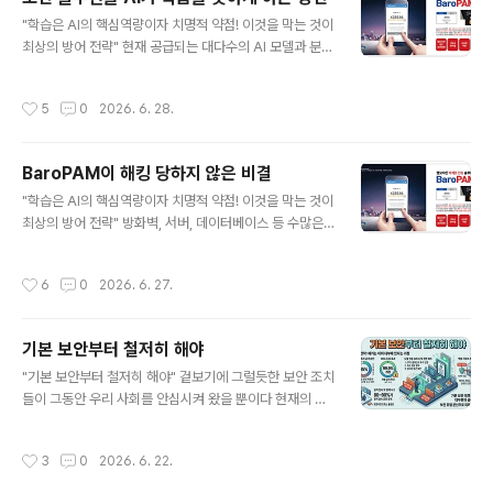
에 능하며, 자율적으로 판단하여 공격을 지속한다. 2) 횡적
글 내용
"학습은 AI의 핵심역량이자 치명적 약점! 이것을 막는 것이
이동(Lateral Movement) 피싱 등으로 탈취한 정적 자
최상의 방어 전략" 현재 공급되는 대다수의 AI 모델과 분석
격 증명(ID/PW)을 악용해 네트워크 내부에서 '세포 분열'
도구들이 보안 솔루션을 학습하거나 취약점을 찾아내는 방
하듯 옆으로 이동하며 관리자 권한을 확대한다. 3) 기존 보
식은 주로 "정적 분석(소스코드 및 바이너리 디컴파일)"과
안의 한계 정적인 패스워드 체계나 단순 사후 로그 분석 위
작성시간
5
0
2026. 6. 28.
동적 분석(샌드박스 내 행위 모니터링 및 API 후킹), 그리
주의 수동적 방어는 미토스의 고속..
고 "패턴 학습(입출력 데이터 분석)"에 기반한다. AI의 자
동화된 학습과 패턴/취약점 분석을 원천적으로 까다롭게
BaroPAM이 해킹 당하지 않은 비결
만들고 방해하기 위해서는 물리적·논리적 인프라 계층부터
글 내용
실행 바이너리 자체에 이르기까지 다단계 방어(Multi-lay
"학습은 AI의 핵심역량이자 치명적 약점! 이것을 막는 것이
ered Defense) 전략을 적용해야 한다. 주요 방안을 핵심
최상의 방어 전략" 방화벽, 서버, 데이터베이스 등 수많은
계층별로 나누면 다음과 같다. 1. 바이너리 및 실행 코드 계
보안 솔루션들이 끊임없이 취약점 패치를 하고 해킹 사고
층 (난독화 및 안티-리버싱) AI가 소스코..
뉴스를 장식하는 와중에, " BaroPAM"이 지금까지 단 한
작성시간
6
0
2026. 6. 27.
번도 취약점이나 해킹 피해를 입지 않은 것은 보안 업계에
서 매우 주목할 만한 부분이다. 그 원동력은 단순히 운이 좋
아서가 아니라, 솔루션의 설계 철학과 구동 방식 자체가 해
기본 보안부터 철저히 해야
커들이 공격할 '틈'을 주지 않는 구조이기 때문이다. 그 핵
글 내용
심 이유는 크게 4가지로 요약할 수 있다. 1. 단일 장애점(S
"기본 보안부터 철저히 해야" 겉보기에 그럴듯한 보안 조치
POF)이 없는 '서버리스(Serverless)' 구조 기존의 중앙
들이 그동안 우리 사회를 안심시켜 왔을 뿐이다 현재의 보
집중형 인증 시스템은 인증을 처리하는 '인증 서버'가 따로
안체계로는 정보자산을 충분히 지킬 수 없다. 주요 인프라
존재한다. 해커들은 이 인증 서버만 집중 공격(DDo..
공격의 85%가 "패치, 2차 인증(추가 인증), 최소 권한 원
작성시간
3
0
2026. 6. 22.
칙" 등 기본적인 수준의 보안을 지키지 않아서 발생한 것으
로 나타났다. 기업의 피해를 최소화 하기 위하여 보안의 위