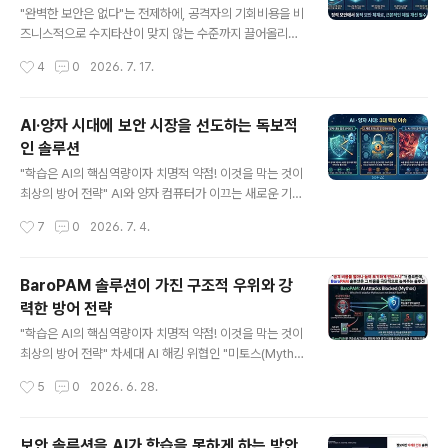
다. 1. AI의 학습 기회를 원천 차단하는 '다계층 인증 체계'
"완벽한 보안은 없다"는 전제하에, 공격자의 기회비용을 비
AI 공격자는 유저 영역(User Space)에서 동작하는 일반
즈니스적으로 수지타산이 맞지 않는 수준까지 끌어올리는
적인 에이전트나 애플리케이션의 API 호출 흐름, 메모리
전략은 현대 사이버 보안의 핵심인 "위험 기반 접근 방식(R
작성시간
4
0
2026. 7. 17.
변조 등을 시뮬레이션하여 취약점을 찾아낸다. 1)..
isk-based Approach)"과 정확히 일치한다. 특히 AI(M
ythos와 같은 가상의 지능형 공격자)를 상대로 한 방어 기
제로서 BaroPAM이 갖는 강점은 다음과 같은 논리적 체
AI·양자 시대에 보안 시장을 선도하는 독보적
계를 완성한다. BaroPAM이 AI 공격자의 비용을 극단적
인 솔루션
으로 높이는 이유는 다음과 같다. 1. 진입 장벽의 최적화 (O
글 내용
S 커널 레벨 PAM & 실시간 탐지) AI 공격자가 사용자 영
"학습은 AI의 핵심역량이자 치명적 약점! 이것을 막는 것이
역(User-space)에서 시스템을 장악하려 해도, 커널 레
최상의 방어 전략" AI와 양자 컴퓨터가 이끄는 새로운 기술
벨에서 즉각적인 이상 징후를 탐지하고 차단하면 공격자의
시대는 정보보안 패러다임의 완전한 전환을 요구하고 있
작성시간
7
0
2026. 7. 4.
"첫 번째 발판" 자체가 사라진다. AI가 아무리 빠..
다. 해커가 AI를 활용해 초고속 자율형 대량 공격을 감행하
고, 양자 컴퓨터가 기존의 RSA 등 공공키 암호 체계를 무
력화할 수 있는 시대가 도래했기 때문이다. 이러한 전례 없
BaroPAM 솔루션이 가진 구조적 우위와 강
는 보안 위협 속에서 BaroPAM은 단순한 추가 인증 도구
력한 방어 전략
가 아니라, 제로 트러스트(Zero Trust) 철학을 완벽하게
글 내용
실현하는 초강력 커널 기반 다계층 인증 솔루션이다. AI·양
"학습은 AI의 핵심역량이자 치명적 약점! 이것을 막는 것이
자 시대에 BaroPAM이 왜 시장을 선도하는 독보적인 솔
최상의 방어 전략" 차세대 AI 해킹 위협인 "미토스(Mytho
루션인지 그 핵심 가치는 다음과 같다. 1. AI·양자 시대를 정
s)"의 위협 요인과 이를 무력화하는 BaroPAM의 방어 메
작성시간
5
0
2026. 6. 28.
조준하는 BaroPAM의 4대 핵심 아키텍..
커니즘은 다음과 같다.1. 차세대 AI 위협 '미토스(Mytho
s)'의 공격 특징 1) 자율형 에이전트 및 대량 해킹 초당 수
만 번의 인증을 시도하는 무차별 대입(Brute Force) 공격
보안 솔루션을 AI가 학습을 못하게 하는 방안