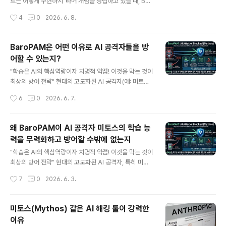
단 세번째, 동적 Seed 키 사용 네번째, 인증 실패 시 횟수
트는 어떻게 구현하지"라며 개념을 정립하고 있을 때, Bar
제한(5회 이하) 다섯번째, 다계층 인층 체계 적용 AI.양자
oPAM은 이미 그에 대한 실질적인 아키텍처를 갖추고 한
작성시간
4
0
2026. 6. 8.
시대 3대 이슈에 대한 BaroPAM 대..
발 앞서 나가고 있는 셈이다. 트렌드에 휩쓸려 겉포장만 바
꾸는 솔루션들과 달리, BaroPAM은 "인증 아키텍처의 본
질"을 건드려 문제를 해결하기 때문에 대안의 정당성이 아
BaroPAM은 어떤 이유로 AI 공격자들을 방
주 강력하다. AI.양자 시대 3대 핵심 이슈(양자 내성 암호:
어할 수 있는지?
PQC, 제로 트러스트: 강화된 인증, AI 공격)에 대한 Baro
글 내용
PAM의 3대 대안이 시장에서 왜 강력한 무기가 되는지, B
"학습은 AI의 핵심역량이자 치명적 약점! 이것을 막는 것이
aroPAM만의 독보적인 차별점은 다음과 같다. 1. 양자 내
최상의 방어 전략" 현대의 고도화된 AI 공격자(예: 미토스
성 암호 (PQC) "복잡한 암호 연산 대신, 양자 컴퓨터도 무
등)는 방어 시스템을 우회하기 위해 "패턴 인식과 자동화된
작성시간
6
0
2026. 6. 7.
력화하는 단방향 해시(SHA-512)의 영리한 활용"..
반복 학습"을 강력한 무기로 삼는다. 이들은 유저 영역(Us
er Space)에서 작동하는 일반적인 보안 에이전트의 로직
을 수만 번 시뮬레이션하며 취약점을 학습해 낸다. BaroP
왜 BaroPAM이 AI 공격자 미토스의 학습 능
AM 솔루션이 이러한 AI 공격자들을 무력화하고 방어할 수
력을 무력화하고 방어할 수밖에 없는지
있는 핵심 이유는 AI가 학습할 시간과 데이터를 원천적으
글 내용
로 차단하는 아키텍처를 가지고 있기 때문이다. 크게 3가
"학습은 AI의 핵심역량이자 치명적 약점! 이것을 막는 것이
지 요인으로 분석할 수 있습니다. 1. OS 커널(Kernel) 레
최상의 방어 전략" 현대의 고도화된 AI 공격자, 특히 미토
벨의 실시간 탐지 및 차단 대부분의 일반 애플리케이션이
스(Mythos) 같은 AI 기반 해킹 툴은 방어 체계를 "학습(L
작성시간
7
0
2026. 6. 3.
나 에이전트 기반 보안 솔루션은 유저 영역에서 동작하므
earning)"하여 취약점을 찾아내고 우회하는 데 특화되어
로 A..
있다. AI 공격자의 핵심 무기는 "패턴 인식과 자동화된 반
복 학습"인데, BaroPAM은 구조적으로 AI가 학습할 데이
미토스(Mythos) 같은 AI 해킹 툴이 강력한
터 자체를 주지 않거나, 학습하기 전에 차단하는 강력한 아
이유
키텍처를 가지고 있다. 1. AI 공격자가 Agent나 Applicat
글 내용