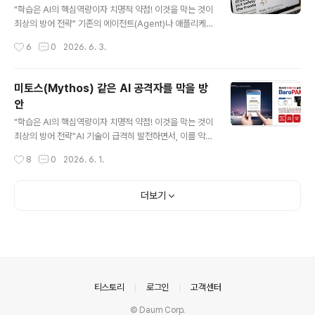
ion 레벨을 쉽게 뚫는 이유 기존의 수많은 보안 솔루션(Ag
"학습은 AI의 핵심역량이자 치명적 약점! 이것을 막는 것이
ent 기반 또는 일반 Application 앱)은 유저 영역(User
최상의 방어 전략" 기존의 에이전트(Agent)나 애플리케이
Space)에서 동작한다. 1) 학습의 먹잇감이 됨 유저 영역
션(Application) 레벨에서 동작하는 보안 솔루션들은 OS
작성시간
6
0
2026. 6. 3.
에서는 파일 변경, 메모리..
위에서 실행되는 하나의 '프로세스'에 불과하다.따라서 AI
공격자인 미토스(Mythos)가 해당 애플리케이션의 동작
패턴, 메모리 구조, API 호출 방식 등을 끊임없이 리버스 엔
미토스(Mythos) 같은 AI 공격자를 막을 방
지니어링하고 학습(Learning)하여 우회 경로를 100% 찾
안
아낼 수 있다. AI의 가장 무서운 점은 무한한 반복 학습을
글 내용
통해 취약점을 찾아낸다는 것인데, 학습, 패턴 인식, 취약점
"학습은 AI의 핵심역량이자 치명적 약점! 이것을 막는 것이
분석할 대상(소스)을 쉽게 제공하기 때문이다.결론은 현재
최상의 방어 전략"AI 기술이 급격히 발전하면서, 이를 악용
의 보안 솔루션들의 구조를 AI의 최대 아킬레스인 AI 해킹
한 AI 기반 공격자(AI-driven Attackers)는 더 정교하
작성시간
8
0
2026. 6. 1.
툴이학습, 패턴 인식, 취약점 분석 등을 하지 ..
고, 빠르며, 대규모로 보안망을 위협하고 있다. AI 공격자를
막기 위한 방안은 단순히 기존의 보안 패치를 적용하는 수
준을 넘어, 보안 패러다임 자체를 AI 중심으로 전환하는 데
더보기
있다. 1. 기술적 방어 체계: "AI는 AI로 막는다" (Cyberse
curity for AI) AI 공격자는 자동화된 스캐닝, 난독화된 악
성코드 생성, 인간을 모방한 피싱(Deepfake 등)을 초고
속으로 수행합니다. 이를 막기 위해서는 방어자 역시 AI를
통합해야 한다. 1) AI 기반 실시간 이상 징후 탐지 (XDR /
SIEM) 행위..
의안내
티스토리
로그인
고객센터
© Daum Corp.