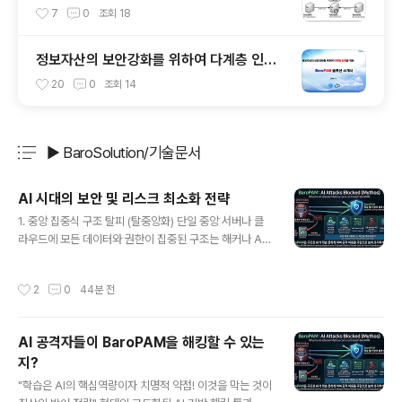
이드
7
0
조회
18
정보자산의 보안강화를 위하여 다계층 인증
을 위한 BaroPAM 소개서
20
0
조회
14
▶ BaroSolution/기술문서
분류 전체보기
주요 글 목록
AI 시대의 보안 및 리스크 최소화 전략
글 내용
1. 중앙 집중식 구조 탈피 (탈중앙화) 단일 중앙 서버나 클
라우드에 모든 데이터와 권한이 집중된 구조는 해커나 AI
기반 공격자에게 "단 하나의 거대한 표적"을 제공하는 것과
같다. 데이터와 핵심 로직을 분산 저장·처리하는 아키텍처
작성시간
2
0
44분 전
(예: 블록체인 기술 응용, 분산 클라우드 등)를 도입하여, 일
부 시스템이 침해되더라도 전체 생태계는 유지되도록 설계
해야 한다. 2. 보안 위험의 분산 (보안의 다각화) 주식 투자
AI 공격자들이 BaroPAM을 해킹할 수 있는
에서 계란을 한 바구니에 담지 않듯, 보안 역시 단일 솔루션
지?
이나 특정 벤더의 제품에만 의존하는 것은 잠재적으로 언
글 내용
제 떠질 지 모르는 시한폭탄과 같이 매우 위험하다. 보안 체
"학습은 AI의 핵심역량이자 치명적 약점! 이것을 막는 것이
계를 여러 영역(엔드포인트, 네트워크, 애플리케이션, 클라