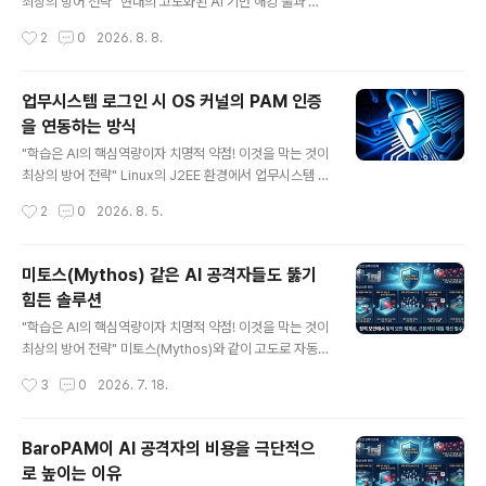
최상의 방어 전략" 현대의 고도화된 AI 기반 해킹 툴과 공
우드)으로 나누고, 서로 다른 보안 솔루션과 정책을 혼합하
격자(예: 미토스 등)는 방어 체계를 끊임없이 학습하고 시
작성시간
2
0
2026. 8. 8.
여 특정 취약점..
뮬레이션하여 취약점을 찾아내는 패턴 인식과 자동화된 반
복 학습 능력을 핵심 무기로 삼는다. 그러나 구조와 설계 철
학 측면에서 BaroPAM은 AI 공격자가 쉽게 학습하거나
업무시스템 로그인 시 OS 커널의 PAM 인증
해킹할 수 없는 강력한 방어 아키텍처를 가지고 있다. 1. AI
을 연동하는 방식
의 학습 기회 원천 차단 (Kernel & PAM 레벨 작동) 1) 사
글 내용
용자 영역의 한계 극복 대다수의 일반 애플리케이션이나
"학습은 AI의 핵심역량이자 치명적 약점! 이것을 막는 것이
에이전트 기반 보안 솔루션은 사용자 영역(User Space)
최상의 방어 전략" Linux의 J2EE 환경에서 업무시스템 로
에서 동작하기 때문에 AI 공격자가 파일 변경, 메모리 변조,
그인 시 OS 커널의 PAM(Pluggable Authentication
작성시간
2
0
2026. 8. 5.
API 호출 흐름 등을 쉽게 모..
Modules) 인증을 연동하는 방식은 시스템 보안을 한 차
원 높이는 매우 강력한 접근 방식이다. 기존의 애플리케이
션 레벨 인증(예: 데이터베이스 사용자 테이블 조회, 단순 S
미토스(Mythos) 같은 AI 공격자들도 뚫기
pring Security 커스텀 인증 등)은 웹 애플리케이션 자체
힘든 솔루션
가 취약점에 노출되거나 DB가 탈취될 경우 우회될 위험이
글 내용
크다. 반면, OS 커널 수준의 PAM과 연동하면 다음과 같은
"학습은 AI의 핵심역량이자 치명적 약점! 이것을 막는 것이
강력한 보안 이점을 얻을 수 있다. 1. 인증 메커니즘의 중앙
최상의 방어 전략" 미토스(Mythos)와 같이 고도로 자동화
집중화 및 일원화 OS 계정 정책(패스워드 복잡도, 계정 잠
된 AI 공격자는 시스템의 패턴을 학습하고, 취약점을 실시
작성시간
3
0
2026. 7. 18.
금, 만료일 등)과 2..
간으로 분석하여 우회하는 데 특화되어 있다. 이러한 위협
으로부터 시스템을 보호하기 위해서는 단순히 방어벽을 높
이는 것을 넘어, "AI가 학습할 수 없는 구조"를 갖추거나
BaroPAM이 AI 공격자의 비용을 극단적으
"공격 표면 자체를 최소화"하는 전략이 핵심이다. 전문가들
로 높이는 이유
이 제안하는 AI 공격 방어 솔루션의 핵심 특징은 다음과 같
글 내용