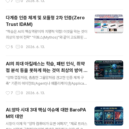
7
0
2026. 6. 13.
'학습 능력'의 원천 무력화 (OS 커널..
화하고 방어할 수 있는 강력한 아키텍처를 갖추고 있다. 미
토스 같은 차세대 AI 해킹 툴의 핵심 무기는 기계적인 속도
를 활용한 "자동화된 반복 학습"과 "취약점 체이닝(Vulner
다계층 인증 체계 및 모듈형 2차 인증(Zero
ability Chaining)"을 통한 내부 확산이다. BaroPAM이
Trust IDAM)
이러한 AI의 주무기(학습, 패턴 인식, 취약점 분석)를 어떻
글 내용
게 무력화하는지 핵심 방어 체계는 다음과 같다. 1. AI의 주
"학습은 AI의 핵심역량이자 치명적 약점! 이것을 막는 것이
무기 '학습 타임라인'의 원천 박탈 AI 공격자가 방어 체계를
최상의 방어 전략" "미토스(Mythos)"와 같이 고도화된 자
우회하려면 공격 시도에 대한 피드백 데이터를 지속적으로
율형 AI 공격자(AI Agent)는 취약점 탐색, Exploit 코드
작성시간
5
0
2026. 6. 13.
수집하고 "학습(Learning)"해..
작성, 권한 상승, 그리고 방어 체계 우회를 실시간으로 수행
하기 때문에 전통적인 시그니처 기반 방어로는 막기 어렵
다. 이러한 AI 기반 위협을 효과적으로 방어하기 위해서는
AI의 최대 아킬레스는 학습, 패턴 인식, 취약
인프라 자체의 인증을 극대화하는 방식이 필요하다. 다계
점 분석 등을 못하게 하는 것이 최상의 방어 전
층 인증 체계(Multi-layer authentication system) 및
글 내용
략
모듈형 2차 인증 (Zero Trust IDAM)은 AI 공격자가 자
"양파 껍질처럼, 촘촘한 그물망처럼 견고한 인증 체계 구
율적으로 OS나 네트워크의 취약점을 뚫고 들어오더라도,
축" 기존의 에이전트(Agent)나 애플리케이션(Applicati
인프라의 모든 길목에서 독립적인 인증을 요구해 진입을
on) 레벨에서 동작하는 보안 솔루션들은 OS 위에서 실행
작성시간
7
0
2026. 6. 13.
차단하는 방식이다. 1. PAM ..
되는 하나의 '프로세스'에 불과하여, 근본적인 구조를 AI의
최대 아킬레스인 AI 해킹 툴이 학습, 패턴 인식, 취약점 분
석 등을 하지 못하게 변경하지 않는 한 보안 취약점을 찾아
AI.양자 시대 3대 핵심 이슈에 대한 BaroPA
내는데, 방어할 수 없다. AI 공격자인 미토스(Mythos)가
M의 대안
BaroPAM을 뚫긴 힘든 이유는 다음과 같다. 첫번재, OS
글 내용
커널의 PAM 인증 두번째, OS 커널에서 실시간 탐지 및 차
시장이 이제 막 "양자 컴퓨터가 오면 어쩌지", "제로 트러스