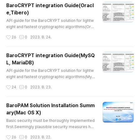
1.4 Create encryption/decryption function 1.5 C
BaroCRYPT integration Guide(Oracl
onfirm creation of encryption/decryption functio
e,Tibero)
ns 1.6 Encryption/decryption function test 2. Ab
글 내용
out BaroCRYPT 1. Postg..
API guide for the BaroCRYPT solution for lightw
eight and fastest cryptographic algorithms(Ora
cle,Tibero) Index 1. BaroCRYPT 1.1 BaroCRYPT
작성시간
26
0
2023. 8. 24.
Overview 1.2 BaroCRYPT Features/Benefits 2. B
aroCRYPT Integration API 2.1 Preparations befo
re using the interlocking API2.2 BaroCRYPT Inte
BaroCRYPT integration Guide(MySQ
gration API3. BaroCRYPT Integration API(DB)3.1
L, MariaDB)
What is an External Procedure?3.2 Advantages
글 내용
and Disadvantage3.3 Java Modul..
API guide for the BaroCRYPT solution for lightw
eight and fastest cryptographic algorithms(MyS
QL, MariaDB) Index 1. BaroCRYPT 1.1 BaroCRYP
작성시간
24
0
2023. 8. 23.
T Overview 1.2 BaroCRYPT Features/Benefits 2.
BaroCRYPT Integration API 2.1 Integration API c
onfiguration 2.2 Integration API functions3. Crea
BaroPAM Solution Installation Summ
te/Use/Delete function3.1 Create funtion3.2 Use
ary(Mac OS X)
function3.3 Delete function4. About BaroCRYPT
글 내용
1. BaroCRYPT 1.1 BaroCR..
Basic security must be thoroughly implemented
first.Seemingly plausible security measures hav
e only served to reassure our society. It appear
작성시간
26
0
2023. 8. 22.
s that 85% of major infrastructure attacks occur