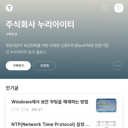
검색하기
티스토리
주식회사 누리아이티
구독자
5
정보자산의 보안강화를 위한 다계층 인증SW (BaroPAM) 전문기업
인 누리아이티 공식 블로그.
구독하기
방명록
신고하기 레이어
열기
인기글
Windows에서 보안 부팅을 해제하는 방법
7
0
조회
47
NTP(Network Time Protocol) 설정 가