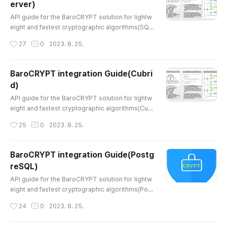
erver)
글 내용
API guide for the BaroCRYPT solution for lightw
eight and fastest cryptographic algorithms(SQL
Server) Index 1. BaroCRYPT 1.1 BaroCRYPT Ove
작성시간
27
0
2023. 8. 25.
rview 1.2 BaroCRYPT Features/Benefits 2. Baro
CRYPT Integration API 2.1 Integration API config
uration2.2 Integration API function3. BaroCRYPT
BaroCRYPT integration Guide(Cubri
Integration API(DB)3.1 Create Stored function3.
d)
2 Stored function tests4. About BaroCRYPT 1. B
글 내용
aroCRYPT 1.1 BaroCRYPT Ov..
API guide for the BaroCRYPT solution for lightw
eight and fastest cryptographic algorithms(Cub
rid) Index 1. BaroCRYPT 1.1 BaroCRYPT Overvie
작성시간
25
0
2023. 8. 25.
w 1.2 BaroCRYPT Features/Benefits 2. BaroCRY
PT Integration API 2.1 Preparations before usin
g the interlocking API2.2 BaroCRYPT Integratio
BaroCRYPT integration Guide(Postg
n API3. BaroCRYPT Integration API(DB)3.1 What i
reSQL)
s a Stored Function?3.2 Java Module (barocrypt
글 내용
s.class)4. About BaroCRYPT 1...
API guide for the BaroCRYPT solution for lightw
eight and fastest cryptographic algorithms(Post
greSQL) Index 1. PostgreSQL encryption/decry
작성시간
24
0
2023. 8. 25.
ption module 1.1 pgcrypto module 1.2 Pre-confir
mation items1.3 Encryption/Decryption function