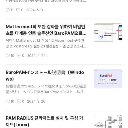
사용자로 PAM 인증 구성3. BaroPAM 설치 및 설정 3.1
BaroPAM 설치 전 준비사항 3.2 BaroPAM 설치 모듈
작성시간
11
0
2024. 6. 8.
다운로드 3.3 BaroPAM 환경 설정 파일 생성 3.4 NTP
(Network Time Protocol) 설정 4. BaroPAM 구성 4.
1 BaroPAM 구성5. Cloudera Manager 접속 테스트
Mattermost의 보완 강화를 위하여 비밀번
5.1 신규 사용자 생성 5.2 BaroPAM 환경 설정 파일 생성
호를 다계층 인증 솔루션인 BaroPAM으로
5.3 Cloudera Manager 접속 테스트6. BaroPAM 적
글 내용
대체 가이드
용6.1 BaroPAM 적용 프로세스 6.2 BaroPAM 적용 화
목차 1. Mattermost 1.1 개 요 1.2 Matermost 구성 환
면 6.3 본인확인 적용 프로세스 6.4 본인확인 적용 화면
경 2. Postgresql 설정 2.1 환경설정 파일 변경 2.2 사용
6.5 Cloudera Ma..
자 설정 3. Tomcat(WAS) 설정 3.1 Java 설치 3.2 To
작성시간
10
0
2024. 4. 24.
mcat 설치 3.3 BaroPAM 모듈 반영 4. Mattermost 설
정 4.1 Mattermost 반영 4.2 Mattermost 로그인 5. A
bout BaroPAM 1. Mattermost1.1 개 요 Mattermost
BaroPAMインストール説明書（Windo
는 파일 공유, 검색, 통합 기능을 제공하는 오픈 소스로 셀
ws）
프 호스팅이 가능한 온라인 채팅 서비스이다. 단체와 기업
글 내용
을 위한 내부 채팅으로 설계되어 있으며 대부분 그 자체를
情報資産のセキュリティを強化するための3段階認
슬랙과 마이크로소프트 팀즈의 오픈 소스 대안이다. 고정
証ソリューションであるBaroPAMインストールガイ
되어 있는 정적인 비밀번호를 동적..
ド
작성시간
10
0
2024. 2. 20.
PAM RADIUS 클라이언트 설치 및 구성 가
이드(Linux)
글 내용