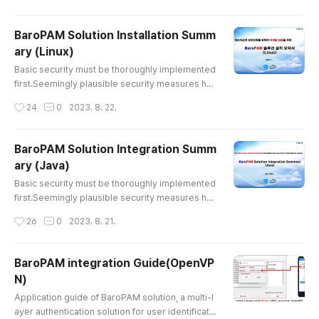
red due to failure to maintain basic levels of sec
urity such as patches, 2nd authentication (additi
BaroPAM Solution Installation Summ
onal authentication), and the principle of least pr
ary (Linux)
ivilege. (2024 IBM Report) According to Micros
글 내용
oft research,..
Basic security must be thoroughly implemented
first.Seemingly plausible security measures hav
e only served to reassure our society. It appear
작성시간
24
0
2023. 8. 22.
s that 85% of major infrastructure attacks occur
red due to failure to maintain basic levels of sec
urity such as patches, 2nd authentication (additi
BaroPAM Solution Integration Summ
onal authentication), and the principle of least pr
ary (Java)
ivilege. (2024 IBM Report)According to Microso
글 내용
ft research, ..
Basic security must be thoroughly implemented
first.Seemingly plausible security measures hav
e only served to reassure our society. It appear
작성시간
26
0
2023. 8. 21.
s that 85% of major infrastructure attacks occur
red due to failure to maintain basic levels of sec
urity such as patches, 2nd authentication (additi
BaroPAM integration Guide(OpenVP
onal authentication), and the principle of least pr
N)
ivilege. (2024 IBM Report) According to Micros
글 내용
oft research,..
Application guide of BaroPAM solution, a multi-l
ayer authentication solution for user identificati