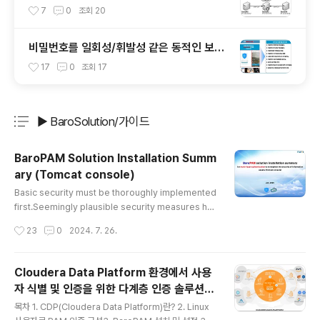
이드
7
0
조회
20
비밀번호를 일회성/휘발성 같은 동적인 보안
솔루션으로 대체 했을 때 이점
17
0
조회
17
▶ BaroSolution/가이드
분류 전체보기
주요 글 목록
BaroPAM Solution Installation Summ
ary (Tomcat console)
글 내용
Basic security must be thoroughly implemented
first.Seemingly plausible security measures hav
e only served to reassure our society. It appear
작성시간
23
0
2024. 7. 26.
s that 85% of major infrastructure attacks occur
red due to failure to maintain basic levels of sec
urity such as patches, 2nd authentication (additi
Cloudera Data Platform 환경에서 사용
onal authentication), and the principle of least pr
자 식별 및 인증을 위한 다계층 인증 솔루션인
ivilege. (2024 IBM Report) According to Micros
글 내용
BaroPAM 솔루션의 적용 가이드
oft research,..
목차 1. CDP(Cloudera Data Platform)란? 2. Linux