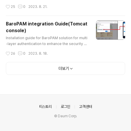
on and authentication in OpenVPN environment I
작성시간
25
0
2023. 8. 21.
ndex 1. What is OpenVPN? 2. OpenVPN installati
on and setup 2.1 Install OpenVPN 2.2 Linux client
configuration 3. BaroPAM installation and setup
BaroPAM integration Guide(Tomcat
3.1 Preparation before installing BaroPAM3.2 D
console)
ownload BaroPAM installation module 3.3 Creat
글 내용
e BaroPAM configura..
Installation guide for BaroPAM solution for multi
-layer authentication to enhance the security of
information assets(Tomcat console) Index 1. Bar
작성시간
26
0
2023. 8. 18.
oPAM integration 1.1 Introduction 1.2 Install the B
aroPAM module 1.3 BaroPAM configuration 1.4 I
nstall BaroPAM app and set information 2. BaroP
더보기
AM application 2.1 BaroPAM application proces
s 2.2 BaroPAM application screen 2.3 Login to T
omcat manager cons..
의안내
티스토리
로그인
고객센터
© Daum Corp.