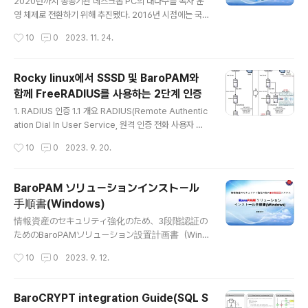
에서는 구름을 사용하도록 하고, 공식 웹사이트 주소는 htt
2020년까지 공공기관 데스크톱 PC의 대다수를 독자 운
p://www.gooroom.kr이며, 구름이라는 이름처럼 클라
영 체제로 전환하기 위해 추진됐다. 2016년 시점에는 국
우드(cloud)에 집중할 것으로 보인다.
가에서 하는 프로젝트 연속성은 없어졌고 하모니카 커뮤니
작성시간
10
0
2023. 11. 24.
티(https://hamonikr.org) 참여자들 중심으로 자발적으
로 수정, 배포 활동을 하고 있다. 자바, 플래시 웹 플러그인
이 포함돼 있어 설치가 쉬운 리눅스 민트 17 마테 버전을
Rocky linux에서 SSSD 및 BaroPAM와
기반으로 개발된 리눅스 민트의 배포판이다. 하모니카는
함께 FreeRADIUS를 사용하는 2단계 인증
한글화 서비스, 사용자 인터페이스, 사용자 경험 등을 중점
글 내용
적으로 개선하여 별도의 한글 설정 없이 바로 설치해 사용
1. RADIUS 인증 1.1 개요 RADIUS(Remote Authentic
할 수 있다는 장점이 있다. 또한 하모니카는 오픈 소스이며,
ation Dial In User Service, 원격 인증 전화 사용자 서
개방형 운영 체제임을 중시하고 있다.
비스 위치)는 네트워킹 프로토콜로 사용자가 네트워크에
작성시간
10
0
2023. 9. 20.
연결하고 네트워크 서비스를 받기 위한 중앙 집중화된 인
증, 인가, 회계 (AAA, 회계 Accounting은 인증, 인가 후
각종 사후 처리를 맡는다.) 관리를 제공한다. RADIUS는 1
BaroPAM ソリューションインストール
991년 서버 접근 인증, 회계 프로토콜로써 Livingston E
手順書(Windows)
nterprises, Inc. 에서 개발했다. 그리고 후에 IETF표준
글 내용
으로 등재되었다. 지원 범위가 넓고 유비쿼터스 환경에서
情報資産のセキュリティ強化のため、3段階認証の
도 사용이 가능하기에 ISP와 기업들이 인터넷이나 인트라
ためのBaroPAMソリューション設置計画書（Wind
넷 접근을 관리하거나 무선 네트워크 인증, 통합 메일 서비
ows）
작성시간
10
0
2023. 9. 12.
스 등에 자주 ..
BaroCRYPT integration Guide(SQL S