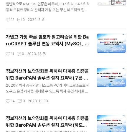
일반적으로 RADIUS 인증은 라우터, L3스위치, L4스위치
등 네트워크 장비의 관리자 계정 또는 무선 네트워크 접속
시 사용자 인증을 위해 사용하는 경우가 많지만 리눅스 서
작성시간
12
0
2024. 2. 6.
버의 사용자 접속 시 인증을 위해서도 사용할 수 있다. 이는
리눅스나 유닉스가 PAM (Pluggable Authentication
Module)이라는 방식을 지원하기 때문에 가능하다. 이 가
가볍고 가장 빠른 암호화 알고리즘을 위한 Ba
이드를 사용하여 SSH 클라이언트에 대한 다중 인증(MF
roCRYPT 솔루션 연동 요약서 (MySQL, M
A)을 Linux 또는 Unix에 허용하도록 BaroPAM 플랫폼
ariaDB)
어플라이언스를 RADIUS 서버로 구성한다. BaroPAM 플
작성시간
11
0
2023. 12. 7.
랫폼 어플라이언스 RADIUS 서버는 모든 RADIUS 클라
이언트의 요청을 인증하여 가상 사설망(VPN), Linux 또는
Unix 서버 또는 모든 호환 RADIU..
정보자산의 보안강화를 위하여 다계층 인증을
위한 BaroPAM 솔루션 설치 요약서(구름 O
글 내용
S)
2020년까지 공공기관 데스크톱 PC의 마이크로소프트 윈
도우즈 운영 체제를 대체할 수 있도록 독자 운영 체제로 전
환하기 위해 추진됐다. 구름 또는 구름 OS는 과학기술정보
작성시간
14
0
2023. 11. 30.
통신부와 한국전자통신연구원(ETRI) 산하 국가보안기술
연구소(국보연)가 윈도우즈 독점 상황을 개선하기 위해 20
15년도부터 개발해 온 오픈 소스 운영 체제다. 구름플랫폼
정보자산의 보안강화를 위하여 다계층 인증을
은 안전한 클라우드 기반 업무를 위한 단말 플랫폼이다 경
위한 BaroPAM 솔루션 설치 요약서(하모니
찰, 검찰, 군부대, 국방부 등 높은 보안성을 요구하는 기관
글 내용
카 OS)