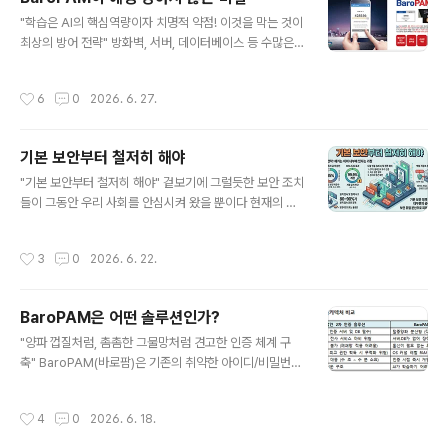
만들고 방해하기 위해서는 물리적·논리적 인프라 계층부터
글 내용
실행 바이너리 자체에 이르기까지 다단계 방어(Multi-lay
"학습은 AI의 핵심역량이자 치명적 약점! 이것을 막는 것이
ered Defense) 전략을 적용해야 한다. 주요 방안을 핵심
최상의 방어 전략" 방화벽, 서버, 데이터베이스 등 수많은
계층별로 나누면 다음과 같다. 1. 바이너리 및 실행 코드 계
보안 솔루션들이 끊임없이 취약점 패치를 하고 해킹 사고
층 (난독화 및 안티-리버싱) AI가 소스코..
뉴스를 장식하는 와중에, " BaroPAM"이 지금까지 단 한
작성시간
6
0
2026. 6. 27.
번도 취약점이나 해킹 피해를 입지 않은 것은 보안 업계에
서 매우 주목할 만한 부분이다. 그 원동력은 단순히 운이 좋
아서가 아니라, 솔루션의 설계 철학과 구동 방식 자체가 해
기본 보안부터 철저히 해야
커들이 공격할 '틈'을 주지 않는 구조이기 때문이다. 그 핵
글 내용
심 이유는 크게 4가지로 요약할 수 있다. 1. 단일 장애점(S
"기본 보안부터 철저히 해야" 겉보기에 그럴듯한 보안 조치
POF)이 없는 '서버리스(Serverless)' 구조 기존의 중앙
들이 그동안 우리 사회를 안심시켜 왔을 뿐이다 현재의 보
집중형 인증 시스템은 인증을 처리하는 '인증 서버'가 따로
안체계로는 정보자산을 충분히 지킬 수 없다. 주요 인프라
존재한다. 해커들은 이 인증 서버만 집중 공격(DDo..
공격의 85%가 "패치, 2차 인증(추가 인증), 최소 권한 원
작성시간
3
0
2026. 6. 22.
칙" 등 기본적인 수준의 보안을 지키지 않아서 발생한 것으
로 나타났다. 기업의 피해를 최소화 하기 위하여 보안의 위
험을 분산 시켜야 하는데, 단일 솔루션에 과도한 권한을 몰
BaroPAM은 어떤 솔루션인가?
아주는 것은 보안이 아니라 시한폭탄을 안고 가는 것이다.
글 내용
기능의 모듈화 및 분리하여 각각 전문화된 독립된 솔루션
"양파 껍질처럼, 촘촘한 그물망처럼 견고한 인증 체계 구
으로 구성하고 상호 연동해야 한다. 관리 규정 미비로 인하
축" BaroPAM(바로팜)은 기존의 취약한 아이디/비밀번호
여 관리의 사각 지대에 놓여 있는 네트워크, 저장 장치 등의
(정적 인증) 체계를 혁신하여 인프라 전체를 촘촘하게 방어
보안 강화를 위하여 2차 인증(추가 인증)과 최소 권한 원칙
하는 "제로 트러스트 기반의 탈중앙화 다계층 2차 인증 솔
작성시간
4
0
2026. 6. 18.
은 선택이 아닌..
루션"이다. 중앙 집중형 서버와 통신하며 인증을 처리하는
기존 방식과 달리, BaroPAM은 운영체제(OS) 고유의 인