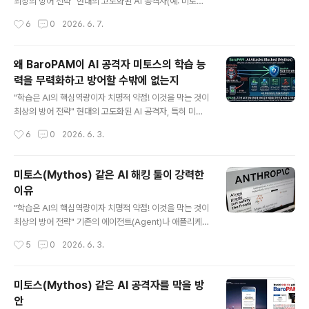
aroPAM만의 독보적인 차별점은 다음과 같다. 1. 양자 내
최상의 방어 전략" 현대의 고도화된 AI 공격자(예: 미토스
성 암호 (PQC) "복잡한 암호 연산 대신, 양자 컴퓨터도 무
등)는 방어 시스템을 우회하기 위해 "패턴 인식과 자동화된
작성시간
6
0
2026. 6. 7.
력화하는 단방향 해시(SHA-512)의 영리한 활용"..
반복 학습"을 강력한 무기로 삼는다. 이들은 유저 영역(Us
er Space)에서 작동하는 일반적인 보안 에이전트의 로직
을 수만 번 시뮬레이션하며 취약점을 학습해 낸다. BaroP
왜 BaroPAM이 AI 공격자 미토스의 학습 능
AM 솔루션이 이러한 AI 공격자들을 무력화하고 방어할 수
력을 무력화하고 방어할 수밖에 없는지
있는 핵심 이유는 AI가 학습할 시간과 데이터를 원천적으
글 내용
로 차단하는 아키텍처를 가지고 있기 때문이다. 크게 3가
"학습은 AI의 핵심역량이자 치명적 약점! 이것을 막는 것이
지 요인으로 분석할 수 있습니다. 1. OS 커널(Kernel) 레
최상의 방어 전략" 현대의 고도화된 AI 공격자, 특히 미토
벨의 실시간 탐지 및 차단 대부분의 일반 애플리케이션이
스(Mythos) 같은 AI 기반 해킹 툴은 방어 체계를 "학습(L
작성시간
6
0
2026. 6. 3.
나 에이전트 기반 보안 솔루션은 유저 영역에서 동작하므
earning)"하여 취약점을 찾아내고 우회하는 데 특화되어
로 A..
있다. AI 공격자의 핵심 무기는 "패턴 인식과 자동화된 반
복 학습"인데, BaroPAM은 구조적으로 AI가 학습할 데이
미토스(Mythos) 같은 AI 해킹 툴이 강력한
터 자체를 주지 않거나, 학습하기 전에 차단하는 강력한 아
이유
키텍처를 가지고 있다. 1. AI 공격자가 Agent나 Applicat
글 내용
ion 레벨을 쉽게 뚫는 이유 기존의 수많은 보안 솔루션(Ag
"학습은 AI의 핵심역량이자 치명적 약점! 이것을 막는 것이
ent 기반 또는 일반 Application 앱)은 유저 영역(User
최상의 방어 전략" 기존의 에이전트(Agent)나 애플리케이
Space)에서 동작한다. 1) 학습의 먹잇감이 됨 유저 영역
션(Application) 레벨에서 동작하는 보안 솔루션들은 OS
작성시간
5
0
2026. 6. 3.
에서는 파일 변경, 메모리..
위에서 실행되는 하나의 '프로세스'에 불과하다.따라서 AI
공격자인 미토스(Mythos)가 해당 애플리케이션의 동작
패턴, 메모리 구조, API 호출 방식 등을 끊임없이 리버스 엔
미토스(Mythos) 같은 AI 공격자를 막을 방
지니어링하고 학습(Learning)하여 우회 경로를 100% 찾
안
아낼 수 있다. AI의 가장 무서운 점은 무한한 반복 학습을
글 내용