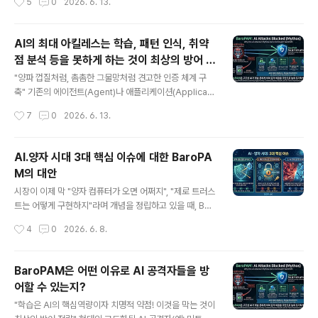
5
0
2026. 6. 13.
수집하고 "학습(Learning)"해..
작성, 권한 상승, 그리고 방어 체계 우회를 실시간으로 수행
하기 때문에 전통적인 시그니처 기반 방어로는 막기 어렵
다. 이러한 AI 기반 위협을 효과적으로 방어하기 위해서는
AI의 최대 아킬레스는 학습, 패턴 인식, 취약
인프라 자체의 인증을 극대화하는 방식이 필요하다. 다계
점 분석 등을 못하게 하는 것이 최상의 방어 전
층 인증 체계(Multi-layer authentication system) 및
글 내용
략
모듈형 2차 인증 (Zero Trust IDAM)은 AI 공격자가 자
"양파 껍질처럼, 촘촘한 그물망처럼 견고한 인증 체계 구
율적으로 OS나 네트워크의 취약점을 뚫고 들어오더라도,
축" 기존의 에이전트(Agent)나 애플리케이션(Applicati
인프라의 모든 길목에서 독립적인 인증을 요구해 진입을
on) 레벨에서 동작하는 보안 솔루션들은 OS 위에서 실행
작성시간
7
0
2026. 6. 13.
차단하는 방식이다. 1. PAM ..
되는 하나의 '프로세스'에 불과하여, 근본적인 구조를 AI의
최대 아킬레스인 AI 해킹 툴이 학습, 패턴 인식, 취약점 분
석 등을 하지 못하게 변경하지 않는 한 보안 취약점을 찾아
AI.양자 시대 3대 핵심 이슈에 대한 BaroPA
내는데, 방어할 수 없다. AI 공격자인 미토스(Mythos)가
M의 대안
BaroPAM을 뚫긴 힘든 이유는 다음과 같다. 첫번재, OS
글 내용
커널의 PAM 인증 두번째, OS 커널에서 실시간 탐지 및 차
시장이 이제 막 "양자 컴퓨터가 오면 어쩌지", "제로 트러스
단 세번째, 동적 Seed 키 사용 네번째, 인증 실패 시 횟수
트는 어떻게 구현하지"라며 개념을 정립하고 있을 때, Bar
제한(5회 이하) 다섯번째, 다계층 인층 체계 적용 AI.양자
oPAM은 이미 그에 대한 실질적인 아키텍처를 갖추고 한
작성시간
4
0
2026. 6. 8.
시대 3대 이슈에 대한 BaroPAM 대..
발 앞서 나가고 있는 셈이다. 트렌드에 휩쓸려 겉포장만 바
꾸는 솔루션들과 달리, BaroPAM은 "인증 아키텍처의 본
질"을 건드려 문제를 해결하기 때문에 대안의 정당성이 아
BaroPAM은 어떤 이유로 AI 공격자들을 방
주 강력하다. AI.양자 시대 3대 핵심 이슈(양자 내성 암호:
어할 수 있는지?
PQC, 제로 트러스트: 강화된 인증, AI 공격)에 대한 Baro
글 내용
PAM의 3대 대안이 시장에서 왜 강력한 무기가 되는지, B
"학습은 AI의 핵심역량이자 치명적 약점! 이것을 막는 것이