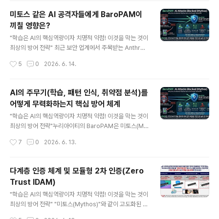
증 표준 인터페이스인 PAM(Pluggable Authenticatio
미토스 같은 AI 공격자들에게 BaroPAM이
n Module) 아키텍처를 기반으로 각 정보자산 내부에서
끼칠 영향은?
독립적으로 구동되는 혁신적인 모듈형 방식을 취하고 있
글 내용
다. 1. BaroPAM은 어떤 솔루션인가? (핵심 기술) 1) 인증
"학습은 AI의 핵심역량이자 치명적 약점! 이것을 막는 것이
서버가 없는 '탈중앙화 분산 아키텍처' 거대한 중앙 인증 서
최상의 방어 전략" 최근 보안 업계에서 주목받는 Anthrop
버나 DB를 따로 구축하지 않는다. 대신 인증 대상이..
ic의 미토스(Mythos) 프리뷰나 이를 모방한 고도화된 AI
작성시간
5
0
2026. 6. 14.
기반 공격자들은 인간이 수개월 걸릴 '제로데이 취약점 발
굴'과 '멀티홉 익스플로잇 체이닝(Vulnerability Chainin
g)'을 기계적인 속도로 자동화하고 방어 체계를 학습하는
AI의 주무기(학습, 패턴 인식, 취약점 분석)를
데 특화되어 있다. 이러한 상황에서 BaroPAM의 고유한
어떻게 무력화하는지 핵심 방어 체계
보안 아키텍처는 미토스 같은 AI 공격자에게 "학습, 패턴
글 내용
인식, 취약점 분석할 데이터와 틈을 주지 않고 공격 체인을
"학습은 AI의 핵심역량이자 치명적 약점! 이것을 막는 것이
끊어버리는" 결정적인 치명타(영향)를 입히게 된다. 구체적
최상의 방어 전략"누리아이티의 BaroPAM은 미토스(My
인 영향과 방어 메커니즘은 다음과 같다. 1. AI의 핵심 무기
thos)와 같은 고도화된 AI 기반 공격자를 구조적으로 무력
작성시간
7
0
2026. 6. 13.
'학습 능력'의 원천 무력화 (OS 커널..
화하고 방어할 수 있는 강력한 아키텍처를 갖추고 있다. 미
토스 같은 차세대 AI 해킹 툴의 핵심 무기는 기계적인 속도
를 활용한 "자동화된 반복 학습"과 "취약점 체이닝(Vulner
다계층 인증 체계 및 모듈형 2차 인증(Zero
ability Chaining)"을 통한 내부 확산이다. BaroPAM이
Trust IDAM)
이러한 AI의 주무기(학습, 패턴 인식, 취약점 분석)를 어떻
글 내용
게 무력화하는지 핵심 방어 체계는 다음과 같다. 1. AI의 주
"학습은 AI의 핵심역량이자 치명적 약점! 이것을 막는 것이
무기 '학습 타임라인'의 원천 박탈 AI 공격자가 방어 체계를
최상의 방어 전략" "미토스(Mythos)"와 같이 고도화된 자
우회하려면 공격 시도에 대한 피드백 데이터를 지속적으로
율형 AI 공격자(AI Agent)는 취약점 탐색, Exploit 코드
작성시간