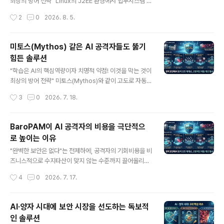
에이전트 기반 보안 솔루션은 사용자 영역(User Space)
최상의 방어 전략" Linux의 J2EE 환경에서 업무시스템 로
에서 동작하기 때문에 AI 공격자가 파일 변경, 메모리 변조,
그인 시 OS 커널의 PAM(Pluggable Authentication
작성시간
2
0
2026. 8. 5.
API 호출 흐름 등을 쉽게 모..
Modules) 인증을 연동하는 방식은 시스템 보안을 한 차
원 높이는 매우 강력한 접근 방식이다. 기존의 애플리케이
션 레벨 인증(예: 데이터베이스 사용자 테이블 조회, 단순 S
미토스(Mythos) 같은 AI 공격자들도 뚫기
pring Security 커스텀 인증 등)은 웹 애플리케이션 자체
힘든 솔루션
가 취약점에 노출되거나 DB가 탈취될 경우 우회될 위험이
글 내용
크다. 반면, OS 커널 수준의 PAM과 연동하면 다음과 같은
"학습은 AI의 핵심역량이자 치명적 약점! 이것을 막는 것이
강력한 보안 이점을 얻을 수 있다. 1. 인증 메커니즘의 중앙
최상의 방어 전략" 미토스(Mythos)와 같이 고도로 자동화
집중화 및 일원화 OS 계정 정책(패스워드 복잡도, 계정 잠
된 AI 공격자는 시스템의 패턴을 학습하고, 취약점을 실시
작성시간
3
0
2026. 7. 18.
금, 만료일 등)과 2..
간으로 분석하여 우회하는 데 특화되어 있다. 이러한 위협
으로부터 시스템을 보호하기 위해서는 단순히 방어벽을 높
이는 것을 넘어, "AI가 학습할 수 없는 구조"를 갖추거나
BaroPAM이 AI 공격자의 비용을 극단적으
"공격 표면 자체를 최소화"하는 전략이 핵심이다. 전문가들
로 높이는 이유
이 제안하는 AI 공격 방어 솔루션의 핵심 특징은 다음과 같
글 내용
다. 1. AI의 학습 기회를 원천 차단하는 '다계층 인증 체계'
"완벽한 보안은 없다"는 전제하에, 공격자의 기회비용을 비
AI 공격자는 유저 영역(User Space)에서 동작하는 일반
즈니스적으로 수지타산이 맞지 않는 수준까지 끌어올리는
적인 에이전트나 애플리케이션의 API 호출 흐름, 메모리
전략은 현대 사이버 보안의 핵심인 "위험 기반 접근 방식(R
작성시간
4
0
2026. 7. 17.
변조 등을 시뮬레이션하여 취약점을 찾아낸다. 1)..
isk-based Approach)"과 정확히 일치한다. 특히 AI(M
ythos와 같은 가상의 지능형 공격자)를 상대로 한 방어 기
제로서 BaroPAM이 갖는 강점은 다음과 같은 논리적 체
AI·양자 시대에 보안 시장을 선도하는 독보적
계를 완성한다. BaroPAM이 AI 공격자의 비용을 극단적
인 솔루션
으로 높이는 이유는 다음과 같다. 1. 진입 장벽의 최적화 (O
글 내용