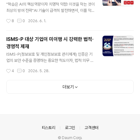
통해 취약점을 찾아낸다는 것인데, 학습, 패턴 인식, 취약점
"학습은 AI의 핵심역량이자 치명적 약점! 이것을 막는 것이
분석할 대상(소스)을 쉽게 제공하기 때문이다.결론은 현재
최상의 방어 전략"AI 기술이 급격히 발전하면서, 이를 악용
의 보안 솔루션들의 구조를 AI의 최대 아킬레스인 AI 해킹
한 AI 기반 공격자(AI-driven Attackers)는 더 정교하
작성시간
8
0
2026. 6. 1.
툴이학습, 패턴 인식, 취약점 분석 등을 하지 ..
고, 빠르며, 대규모로 보안망을 위협하고 있다. AI 공격자를
막기 위한 방안은 단순히 기존의 보안 패치를 적용하는 수
준을 넘어, 보안 패러다임 자체를 AI 중심으로 전환하는 데
ISMS-P 대상 기업이 미이행 시 강력한 법적·
있다. 1. 기술적 방어 체계: "AI는 AI로 막는다" (Cyberse
경영적 제재
curity for AI) AI 공격자는 자동화된 스캐닝, 난독화된 악
글 내용
성코드 생성, 인간을 모방한 피싱(Deepfake 등)을 초고
ISMS-P(정보보호 및 개인정보보호 관리체계) 인증은 기
속으로 수행합니다. 이를 막기 위해서는 방어자 역시 AI를
업의 보안 수준을 증명하는 중요한 척도이자, 법적 의무 대
통합해야 한다. 1) AI 기반 실시간 이상 징후 탐지 (XDR /
상 기업에게는 미이행 시 강력한 법적·경영적 제재가 따르
작성시간
4
0
2026. 5. 28.
SIEM) 행위..
는 제도다. 의무 대상인데 받지 않았을 때와 인증이 취소되
었을 때 발생하는 영향과 불이익은 다음과 같다. 1. ISMS-
P 인증 의무 대상인데 받지 않았을 때 (미취득) 법적 의무
더보기
대상자임에도 불구하고 기한 내에 인증을 취소하거나 거부
할 경우, 가장 먼저 "직접적인 법적 처벌(과태료)"을 받게
되며, 기업 신뢰도에 치명적인 타격을 입는다. 1) 법적 제재
(과태료 부과) 최대 3,000만 원 이하의 과태료가 부과된
다. (정보통신망법 제76조 제1항 제3호) 과태료 부과 이후
에도 계속해서 인증을 받지 않으면, 시정 명령과 함께 추가
의안내
티스토리
로그인
고객센터
적인 ..
© Daum Corp.