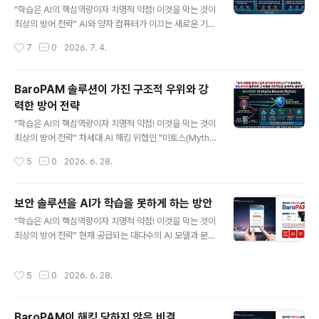
S 커널 레벨 PAM & 실시간 탐지) AI 공격자가 사용자 영
"학습은 AI의 핵심역량이자 치명적 약점! 이것을 막는 것이
역(User-space)에서 시스템을 장악하려 해도, 커널 레
최상의 방어 전략" AI와 양자 컴퓨터가 이끄는 새로운 기술
벨에서 즉각적인 이상 징후를 탐지하고 차단하면 공격자의
시대는 정보보안 패러다임의 완전한 전환을 요구하고 있
작성시간
7
0
2026. 7. 4.
"첫 번째 발판" 자체가 사라진다. AI가 아무리 빠..
다. 해커가 AI를 활용해 초고속 자율형 대량 공격을 감행하
고, 양자 컴퓨터가 기존의 RSA 등 공공키 암호 체계를 무
력화할 수 있는 시대가 도래했기 때문이다. 이러한 전례 없
BaroPAM 솔루션이 가진 구조적 우위와 강
는 보안 위협 속에서 BaroPAM은 단순한 추가 인증 도구
력한 방어 전략
가 아니라, 제로 트러스트(Zero Trust) 철학을 완벽하게
글 내용
실현하는 초강력 커널 기반 다계층 인증 솔루션이다. AI·양
"학습은 AI의 핵심역량이자 치명적 약점! 이것을 막는 것이
자 시대에 BaroPAM이 왜 시장을 선도하는 독보적인 솔
최상의 방어 전략" 차세대 AI 해킹 위협인 "미토스(Mytho
루션인지 그 핵심 가치는 다음과 같다. 1. AI·양자 시대를 정
s)"의 위협 요인과 이를 무력화하는 BaroPAM의 방어 메
작성시간
5
0
2026. 6. 28.
조준하는 BaroPAM의 4대 핵심 아키텍..
커니즘은 다음과 같다.1. 차세대 AI 위협 '미토스(Mytho
s)'의 공격 특징 1) 자율형 에이전트 및 대량 해킹 초당 수
만 번의 인증을 시도하는 무차별 대입(Brute Force) 공격
보안 솔루션을 AI가 학습을 못하게 하는 방안
에 능하며, 자율적으로 판단하여 공격을 지속한다. 2) 횡적
글 내용
"학습은 AI의 핵심역량이자 치명적 약점! 이것을 막는 것이
이동(Lateral Movement) 피싱 등으로 탈취한 정적 자
최상의 방어 전략" 현재 공급되는 대다수의 AI 모델과 분석
격 증명(ID/PW)을 악용해 네트워크 내부에서 '세포 분열'
도구들이 보안 솔루션을 학습하거나 취약점을 찾아내는 방
하듯 옆으로 이동하며 관리자 권한을 확대한다. 3) 기존 보
식은 주로 "정적 분석(소스코드 및 바이너리 디컴파일)"과
안의 한계 정적인 패스워드 체계나 단순 사후 로그 분석 위
작성시간
5
0
2026. 6. 28.
동적 분석(샌드박스 내 행위 모니터링 및 API 후킹), 그리
주의 수동적 방어는 미토스의 고속..
고 "패턴 학습(입출력 데이터 분석)"에 기반한다. AI의 자
동화된 학습과 패턴/취약점 분석을 원천적으로 까다롭게
BaroPAM이 해킹 당하지 않은 비결