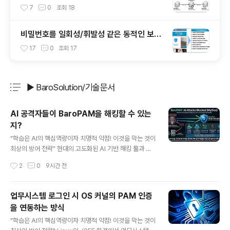
이드
7
0
조회
18
비밀번호를 일회성/휘발성 같은 동적인 보안
솔루션으로 대체 했을 때 이점
17
0
조회
17
▶ BaroSolution/기술문서
분류 전체보기
주요 글 목록
AI 공격자들이 BaroPAM을 해킹할 수 있는
지?
글 내용
"학습은 AI의 핵심역량이자 치명적 약점! 이것을 막는 것이
최상의 방어 전략" 현대의 고도화된 AI 기반 해킹 툴과 공
격자(예: 미토스 등)는 방어 체계를 끊임없이 학습하고 시
작성시간
2
0
9시간 전
뮬레이션하여 취약점을 찾아내는 패턴 인식과 자동화된 반
복 학습 능력을 핵심 무기로 삼는다. 그러나 구조와 설계 철
학 측면에서 BaroPAM은 AI 공격자가 쉽게 학습하거나
업무시스템 로그인 시 OS 커널의 PAM 인증
해킹할 수 없는 강력한 방어 아키텍처를 가지고 있다. 1. AI
을 연동하는 방식
의 학습 기회 원천 차단 (Kernel & PAM 레벨 작동) 1) 사
글 내용
용자 영역의 한계 극복 대다수의 일반 애플리케이션이나
"학습은 AI의 핵심역량이자 치명적 약점! 이것을 막는 것이