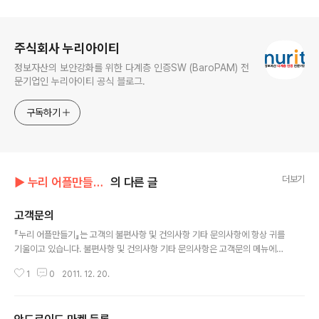
로그 정보
주식회사 누리아이티
정보자산의 보안강화를 위한 다계층 인증SW (BaroPAM) 전
문기업인 누리아이티 공식 블로그.
구독하기
더보기
▶ 누리 어플만들기/이용안내
의 다른 글
고객문의
글 내용
『누리 어플만들기』는 고객의 불편사항 및 건의사항 기타 문의사항에 항상 귀를
기울이고 있습니다. 불편사항 및 건의사항 기타 문의사항은 고객문의 메뉴에서
언제든지 하실 수 있으며 답변이 달렸을 경우 사용하시는 스마트폰으로 알림이
1
0
2011. 12. 20.
갑니다.