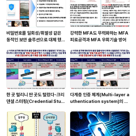
비밀번호를 일회성/휘발성 같은
강력한 MFA도 무력화하는 MFA
동적인 보안 솔루션으로 대체 했을
피로공격과 MFA 우회기술 방어
때 이점
한 곳 털리니 딴 곳도 털렸다-크리
다계층 인증 체계(Multi-layer a
덴셜 스터핑(Credential Stuff
uthentication system)의 특
ing) 공격
장점은?