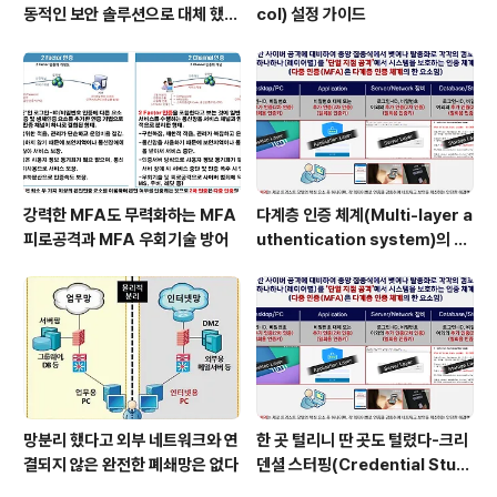
동적인 보안 솔루션으로 대체 했을
col) 설정 가이드
때 이점
강력한 MFA도 무력화하는 MFA
다계층 인증 체계(Multi-layer a
피로공격과 MFA 우회기술 방어
uthentication system)의 특
장점은?
망분리 했다고 외부 네트워크와 연
한 곳 털리니 딴 곳도 털렸다-크리
결되지 않은 완전한 폐쇄망은 없다
덴셜 스터핑(Credential Stuff
ing) 공격