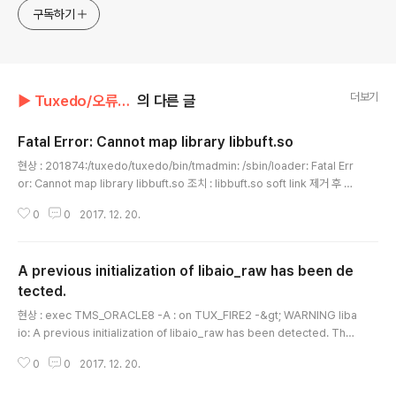
구독하기
더보기
▶ Tuxedo/오류 메시지(Tuxedo)
의 다른 글
Fatal Error: Cannot map library libbuft.so
글 내용
현상 : 201874:/tuxedo/tuxedo/bin/tmadmin: /sbin/loader: Fatal Err
or: Cannot map library libbuft.so 조치 : libbuft.so soft link 제거 후 재
복사
0
0
2017. 12. 20.
A previous initialization of libaio_raw has been de
tected.
글 내용
현상 : exec TMS_ORACLE8 -A : on TUX_FIRE2 -&gt; WARNING liba
io: A previous initialization of libaio_raw has been detected. The
libaio_raw and libaio libraries cannot be linked into the same ima
0
0
2017. 12. 20.
ge or undefined behavior will result. 원인 : The problem is that SA
S is linked against libaio indirectly through some other Tru64 libr