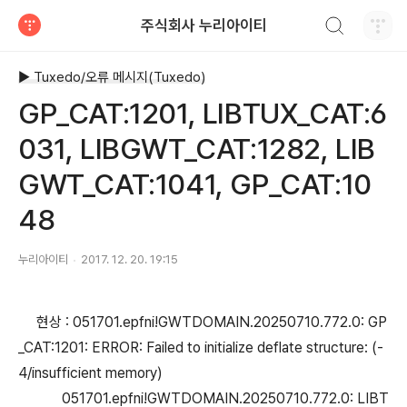
검색하기
주식회사 누리아이티
티스토리
▶ Tuxedo/오류 메시지(Tuxedo)
GP_CAT:1201, LIBTUX_CAT:6
031, LIBGWT_CAT:1282, LIB
GWT_CAT:1041, GP_CAT:10
48
누리아이티
2017. 12. 20. 19:15
현상 : 051701.epfni!GWTDOMAIN.20250710.772.0: GP
_CAT:1201: ERROR: Failed to initialize deflate structure: (-
4/insufficient memory)
051701.epfni!GWTDOMAIN.20250710.772.0: LIBT