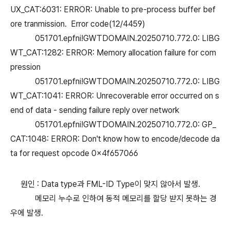
UX_CAT:6031: ERROR: Unable to pre-process buffer bef
ore tranmission. Error code(12/4459)
051701.epfni!GWTDOMAIN.20250710.772.0: LIBG
WT_CAT:1282: ERROR: Memory allocation failure for com
pression
051701.epfni!GWTDOMAIN.20250710.772.0: LIBG
WT_CAT:1041: ERROR: Unrecoverable error occurred on s
end of data - sending failure reply over network
051701.epfni!GWTDOMAIN.20250710.772.0: GP_
CAT:1048: ERROR: Don't know how to encode/decode da
ta for request opcode 0x4f657066
원인 : Data type과 FML-ID Type이 맞지 않아서 발생.
메모리 누수로 인하여 동적 메모리를 할당 받지 못하는 경
우에 발생.