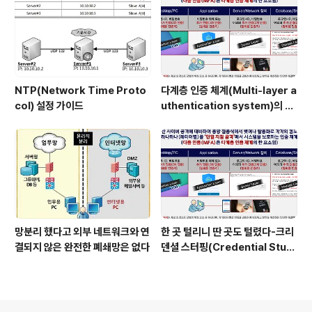
NTP(Network Time Proto
다계층 인증 체계(Multi-layer a
col) 설정 가이드
uthentication system)의 특
장점은?
망분리 했다고 외부 네트워크와 연
한 곳 털리니 딴 곳도 털렸다-크리
결되지 않은 완전한 폐쇄망은 없다
덴셜 스터핑(Credential Stuff
ing) 공격