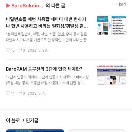
더보기
▶ BaroSolution/기술문서
의 다른 글
비밀번호를 매번 사용할 때마다 매번 변하거
나 한번 사용하고 버리는 일회성/휘발성 같은
글 내용
동적보안 솔루션으로 대체 했을 때 이점
"정적인 비밀번호, 서명, 사인, 지문, 안면, 홍체 등과 같은
패턴과 시그니처를 기반으로 한 정적인 보안의 시대는 끝
났고, 이젠 정적인 보안이 아닌 매번 변하거나 한번 사용하
15
0
2023. 5. 20.
고 버리는 일회성 또는 휘발성 같은 동적인 보안의 시대
로!" 사이버 보안이 국가 안보와도 직결되는 만큼 정보 보
안 산업의 중요성은 재론의 여지가 없다. 미국립표준기술
BaroPAM 솔루션의 3단계 인증 체계란?
연구소(NIST)가 최근 발표한 비밀번호 가이드라인에 따르
글 내용
면 주기적으로 비밀번호를 변경하는 것이 온라인 해킹 침
"2단계 인증도 약하다. 3단계 인증의 시대로!" 스피어피싱
해를 결코 막지 못한다고 한다. 주기적인 비밀번호 변경은
(특정 대상 공격)·조용한 해킹(사용자 모르게 단말 정보 탈
약한 비밀번호를 생성시킬 가능성이 높을 뿐만 아니라 사
취) 등 다양한 사이버 공격 수법이 나오면서 해킹 경로도 복
용자는 수십 개의 비밀번호를 기억하지 못해서 결국 어디
14
0
2023. 5. 4.
잡해지고 있다. 그러므로, 외부의 해커나 내부의 사용자가
엔 가는 써 놓게 된다는 것이다. NIST는 비밀번호 가이드
불법적으로 정보자산에 접근하는 것을 제한하기 위하여 우
라인 개정을 통해 비밀번호를 특수문..
회.원격 접속 차단 및 중간자 공격, MFA 우회.피로 공격을
어떻게 방어할 것인지가 어느 때보다도 그만큼 중요하다.
BaroPAM 솔루션의 3단계 인증 체계는 날로 지능화된 사
이 블로그 인기글
이버 공격에 대응하기 위한 최적의 보안 대책으로 기존의
지식기반 인증(ID/비밀번호)과 지문이나 안면 같은 사람의