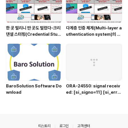
한 곳 털리니 딴 곳도 털렸다-크리
다계층 인증 체계(Multi-layer a
덴셜 스터핑(Credential Stuff
uthentication system)의 특
ing) 공격
장점은?
BaroSolution Software Do
ORA-24550: signal receiv
wnload
ed: [si_signo=11] [si_errn
o=0] [si_code=50] [si_ad
dr=4029e3f0]
의안내
티스토리
로그인
고객센터