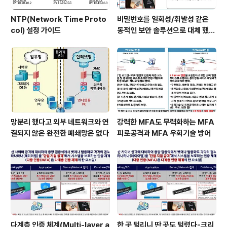
NTP(Network Time Proto
비밀번호를 일회성/휘발성 같은
col) 설정 가이드
동적인 보안 솔루션으로 대체 했을
때 이점
망분리 했다고 외부 네트워크와 연
강력한 MFA도 무력화하는 MFA
결되지 않은 완전한 폐쇄망은 없다
피로공격과 MFA 우회기술 방어
다계층 인증 체계(Multi-layer a
한 곳 털리니 딴 곳도 털렸다-크리