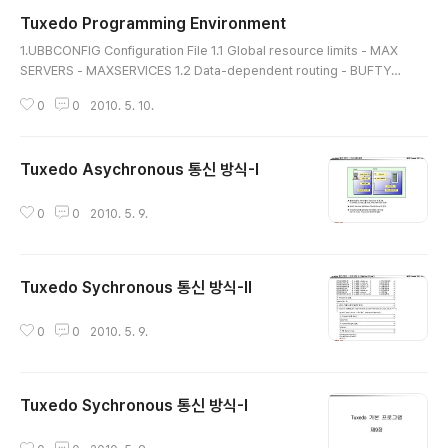
Tuxedo Programming Environment
글 내용
1.UBBCONFIG Configuration File 1.1 Global resource limits - MAX
SERVERS - MAXSERVICES 1.2 Data-dependent routing - BUFTYP
E 1.3 Link-level encryption - MINENCRYPTBITS - MAXENCRYPTBI
0
0
2010. 5. 10.
TS 1.4 Load balancing - LDBAL - NETLOAD - LOAD 1.5 Security -
AUTHSVC - SECURITY 1.6 Conversational communication - MAX
CONV - CONV - MIN/MAX 1.7 Transaction management - AUTOT
Tuxedo Asychronous 통신 방식-I
RAN - MAXTRANTIME 1.8 Multithreaded servers..
글 내용
0
0
2010. 5. 9.
Tuxedo Sychronous 통신 방식-II
글 내용
0
0
2010. 5. 9.
Tuxedo Sychronous 통신 방식-I
글 내용