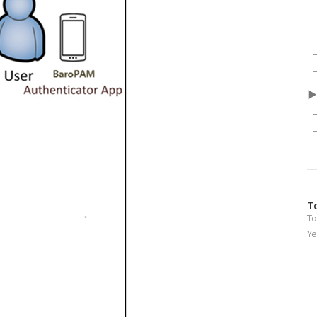
▶
방
T
To
문
자
Ye
수