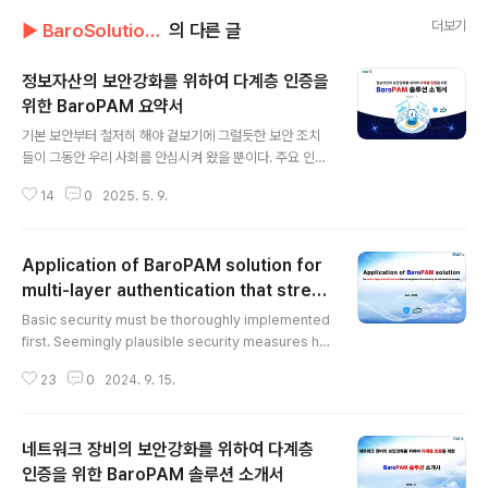
더보기
▶ BaroSolution/소개서
의 다른 글
정보자산의 보안강화를 위하여 다계층 인증을
위한 BaroPAM 요약서
글 내용
기본 보안부터 철저히 해야 겉보기에 그럴듯한 보안 조치
들이 그동안 우리 사회를 안심시켜 왔을 뿐이다. 주요 인프
라 공격의 85%가 패치, 2차 인증(추가 인증), 최소 권한
14
0
2025. 5. 9.
원칙 등 기본적인 수준의 보안을 지키지 않아서 발생한 것
으로 나타난다. (2024 IBM 보고서) MS의 조사에 따르면
"다중 인증(MFA)을 구현하면 계정 공격의 99.9%을 차
Application of BaroPAM solution for
단" 할 수 있다고 한다. 보안 강화하기 위하여 다계층 인증
체계(Multi-layer authentication system)를 지원하
multi-layer authentication that stren
글 내용
는 2차 인증을 적용하는 순서는 제일 첫번째로 운영체제
gthens the security of information a
Basic security must be thoroughly implemented
(OS), 두번째로 관리자 계정이나 관리 콘솔, 세번째로 일반
ssets
first. Seemingly plausible security measures ha
사용자 계정이다. 랜섬웨어를 포함한 침해 사고의 80~9
ve only served to reassure our society. It appe
0%가 원격 접속과 관련된 문제다.(KISA, ..
23
0
2024. 9. 15.
ars that 85% of major infrastructure attacks occ
urred due to failure to maintain basic levels of s
ecurity such as patches, 2nd authentication (ad
네트워크 장비의 보안강화를 위하여 다계층
ditional authentication), and the principle of leas
t privilege. (2024 IBM Report) According to Micr
인증을 위한 BaroPAM 솔루션 소개서
글 내용