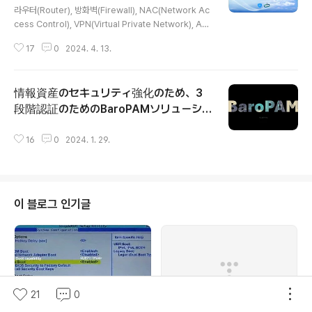
osoft research..
라우터(Router), 방화벽(Firewall), NAC(Network Ac
cess Control), VPN(Virtual Private Network), AP,
L2/L3 스위치 등 "네트워크 장비에 2차 인증(Multi-Fact
17
0
2024. 4. 13.
or Authentication, MFA)"이 필요한 주된 이유는 보안
강화와 무단 액세스 방지다. 이러한 장비들은 네트워크의
핵심적인 기능을 수행하고 민감한 데이터와 시스템을 보호
情報資産のセキュリティ強化のため、3
하는 중요한 역할을 하므로, 만약 하나의 인증 요소(예: 비
밀번호)만으로 접근이 허용되면 심각한 위험이 발생할 수
段階認証のためのBaroPAMソリューシ
글 내용
있다. 결론적으로 네트워크 장비에 대한 2차 인증은 비밀
ョン紹介書
번호 단독 사용의 고질적인 취약점을 해결하고, 네트워크
16
0
2024. 1. 29.
의 최전선과 핵심을 보호하여 사이버 위협으로부터 조직의
핵심 자산과 비즈니스 ..
이 블로그 인기글
21
0