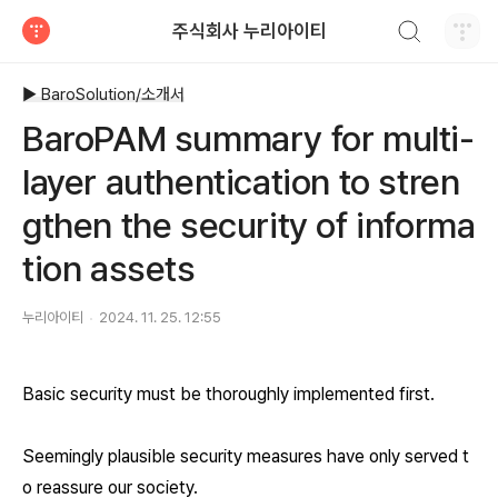
검색하기
주식회사 누리아이티
티스토리
▶ BaroSolution/소개서
BaroPAM summary for multi-
layer authentication to stren
gthen the security of informa
tion assets
누리아이티
2024. 11. 25. 12:55
Basic security must be thoroughly implemented first.
Seemingly plausible security measures have only served t
o reassure our society.