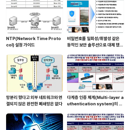
NTP(Network Time Proto
비밀번호를 일회성/휘발성 같은
col) 설정 가이드
동적인 보안 솔루션으로 대체 했을
때 이점
망분리 했다고 외부 네트워크와 연
다계층 인증 체계(Multi-layer a
결되지 않은 완전한 폐쇄망은 없다
uthentication system)의 특
장점은?