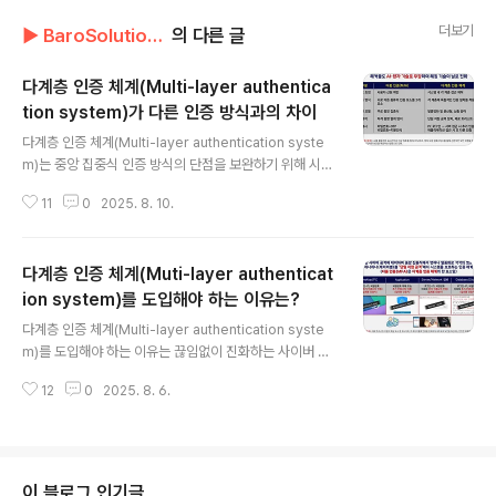
더보기
▶ BaroSolution/기술문서
의 다른 글
다계층 인증 체계(Multi-layer authentica
tion system)가 다른 인증 방식과의 차이
글 내용
다계층 인증 체계(Multi-layer authentication syste
m)는 중앙 집중식 인증 방식의 단점을 보완하기 위해 시스
템의 각 계층에 독립적인 인증 시스템을 적용하는 것을 의
11
0
2025. 8. 10.
미한다. 이는 시스템 전체에 걸쳐 방어선을 촘촘한 그물망
처럼 여러 겹으로 쌓는 전략이다. 1. 다계층 인증 체계의 주
요 특징 1) 탈중앙화 기존의 중앙 집중식 인증 방식은 하나
다계층 인증 체계(Muti-layer authenticat
의 서버가 뚫리면 전체 시스템이 위험에 노출되는 '단일 지
점 공격(Single Point of Failure)'에 취약하다. 하지만
ion system)를 도입해야 하는 이유는?
글 내용
다계층 인증 체계는 PC, 서버, 네트워크, 저장장치, 애플리
다계층 인증 체계(Multi-layer authentication syste
케이션 등 각기 다른 보안 계층에 독립적인 인증 시스템을
m)를 도입해야 하는 이유는 끊임없이 진화하는 사이버 위
적용해 위험을 분산시킨다. 2) 심층 방어 여러 계층에서 인
협으로부터 기업과 개인 모두에게 필수적인 요소로 자리
증을 거쳐야 하므로, ..
12
0
2025. 8. 6.
잡았기 때문이다. 다계층 인증 체계의 주요 도입 필요성은
다음과 같다. 1. 급증하는 사이버 위협에 대한 대응1) 지능
화된 공격 방식 피싱, 스피어 피싱, 랜섬웨어, 멀웨어, 자격
증명 도용 등 사이버 공격 기술은 날마다 진화하고 더욱 교
묘해지고 있습니다. 단순히 비밀번호 하나만으로는 이러한
이 블로그 인기글