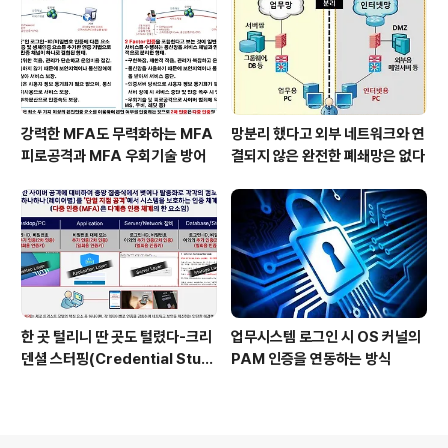
강력한 MFA도 무력화하는 MFA
망분리 했다고 외부 네트워크와 연
피로공격과 MFA 우회기술 방어
결되지 않은 완전한 폐쇄망은 없다
한 곳 털리니 딴 곳도 털렸다-크리
업무시스템 로그인 시 OS 커널의
덴셜 스터핑(Credential Stuff
PAM 인증을 연동하는 방식
ing) 공격