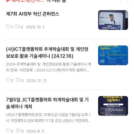
▶ 회사소개/전시회&세미나
의 다른 글
제7회 AI정부 혁신 콘퍼런스
글 내용
1
0
2025. 10. 1.
(사)ICT플랫폼학회 추계학술대회 및 개인정
보보호‧활용 기술세미나 (24.12.18)
글 내용
2024 추계학술대회 및 개인정보보호·활용 기술세미나 개
최 안내- 사전등록 : 2024.12.17.(목)까지 학회 홈페이지
사전등록 게시판 (ictps.or.kr/homepage/formPage/
2
0
2024. 12. 17.
fwconf_pr)2024 추계학술대회가 24년 12월 18일 수
요일 오후 1시부터가천대학교 반도체대학 3층 233호 계
단강의실에서 개최됩니다. 이번 추계 학술대회는 정기총
7월5일 ,ICT플랫폼학회 하계학술대회 및 기
회 및 대학생논문경영대회가 함께 진행되며대한민국 ICT
플랫폼대상 시상식도 진행되오니 많은 참여와 관심 부탁드
술세미나 개최
글 내용
리겠습니다. * 등록은 233호 강의실 출입구(3층)에서 진
(사)ICT플랫폼학회(회장 고대식)은 다음달 7월5일 오후 1
행됩니다.* 사전 등록 후 현장 참가 시, 희망자에 한하여 기
시 가천대학교 반도체대학 117호 강당 (성남시 가천대역)
술세미나 수료증 (2시간) 발급됩니다.* 행사 당일 주차 지
에서 하계학술대회 및 기술세미나를 개최한다. 이번 세미
원됩니다. 자세한 사항은 프로그램 참고 부탁드립니다.
2
0
2024. 8. 7.
나에서는 학술 논문 발표 및 기업솔루션에 대해 전문가들