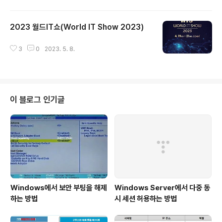
이 참석 AI 선도방안에 대해 토론을 가질 예정이다. 사
전 등록은 7월4일까지이며,등록비는 10만원이다. (사)IC
2023 월드IT쇼(World IT Show 2023)
T플랫폼학회가 주최하는 이번 하계학술대회 및 기술 세미
글 내용
나에는 ㈜누리아이티, ㈜대신정보통신, 세림TSG㈜, ㈜
시야인사이트, 쌍용정보통신㈜, ㈜온더라이브, ㈜올포랜
3
0
2023. 5. 8.
드, ㈜인라스, 지니언스㈜, 지엔소프트㈜, ㈜진인프라,
클라우데라코리아㈜, ㈜한국아이티컨설팅이 후원하고 있
다. ◆계좌번호 : 우리은행 1006-501-393067 사단법
인 아이씨티플랫폼학회 ☎ 후원기업 공문 및 ..
이 블로그 인기글
Windows에서 보안 부팅을 해제
Windows Server에서 다중 동
하는 방법
시 세션 허용하는 방법