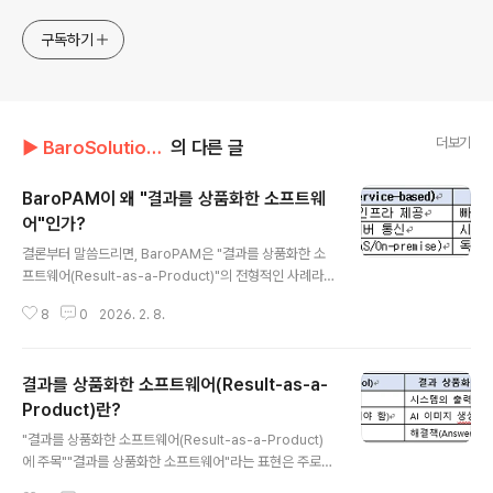
구독하기
더보기
▶ BaroSolution/기술문서
의 다른 글
BaroPAM이 왜 "결과를 상품화한 소프트웨
어"인가?
글 내용
결론부터 말씀드리면, BaroPAM은 "결과를 상품화한 소
프트웨어(Result-as-a-Product)"의 전형적인 사례라
고 볼 수 있다. 일반적인 2차 인증(2FA) 솔루션들이 "인증
8
0
2026. 2. 8.
서버"라는 거대한 인프라를 거쳐야 하는 것과 달리, BaroP
AM은 그 "인증 과정의 로직(결과)"을 모듈화하여 단순화
했기 때문이다. 1. 복잡한 인프라 대신 '인증 결과'에 집중
결과를 상품화한 소프트웨어(Result-as-a-
보통의 인증 솔루션은 별도의 인증 서버를 구축하고 관리
해야 한다. 하지만 BaroPAM은 별도의 서버 없이 PAM(P
Product)란?
글 내용
luggable Authentication Module) 인터페이스를 활
"결과를 상품화한 소프트웨어(Result-as-a-Product)
용해 인증 로직을 직접 실행한다. 전통적 방식은 인증을 위
에 주목""결과를 상품화한 소프트웨어"라는 표현은 주로
해 서버를 사고, 통신을 하고, DB를 관리하는 '환경'을 구축
특정한 데이터 처리나 연산의 결과물 자체가 비즈니스의