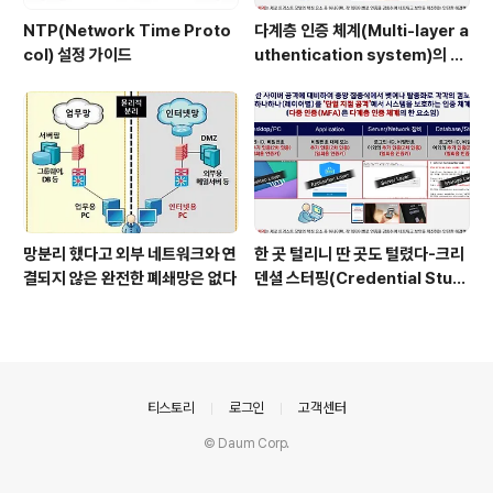
NTP(Network Time Proto
다계층 인증 체계(Multi-layer a
col) 설정 가이드
uthentication system)의 특
장점은?
망분리 했다고 외부 네트워크와 연
한 곳 털리니 딴 곳도 털렸다-크리
결되지 않은 완전한 폐쇄망은 없다
덴셜 스터핑(Credential Stuff
ing) 공격
의안내
티스토리
로그인
고객센터
© Daum Corp.