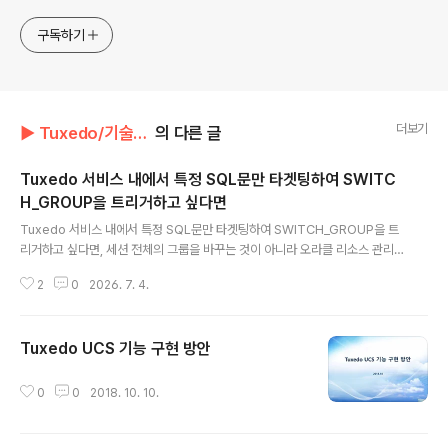
구독하기
더보기
▶ Tuxedo/기술자료
의 다른 글
Tuxedo 서비스 내에서 특정 SQL문만 타겟팅하여 SWITC
H_GROUP을 트리거하고 싶다면
글 내용
Tuxedo 서비스 내에서 특정 SQL문만 타겟팅하여 SWITCH_GROUP을 트
리거하고 싶다면, 세션 전체의 그룹을 바꾸는 것이 아니라 오라클 리소스 관리
자의 "Plan Directive"와 "SQL Plan Management" 또는 "SQL 별 속
2
0
2026. 7. 4.
성"을 활용해야 한다. 현실적으로 오라클 리소스 매니저는 세션/유저/프로그램
단위로 제어하므로, 특정 SQL문에만 개별 스위칭을 걸려면 다음과 같은 전략
이 필요하다. 1. 세션 컨텍스트 활용 (가장 추천) 특정 SQL을 실행하기 전후로
Tuxedo UCS 기능 구현 방안
현재 세션의 Consumer Group을 일시적으로 변경하는 방식이다. 이를 통해
글 내용
Tuxedo 서비스가 특정 SQL 실행 시에만 제한된 그룹으로 스스로 이동하게
할 수 있다. Tuxedo 서비스 코드 예시: ..
0
0
2018. 10. 10.