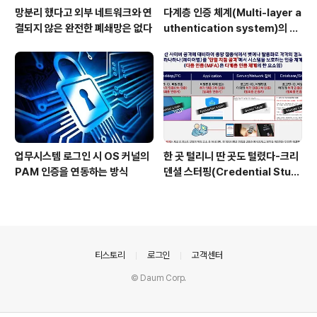
망분리 했다고 외부 네트워크와 연
다계층 인증 체계(Multi-layer a
결되지 않은 완전한 폐쇄망은 없다
uthentication system)의 특
장점은?
업무시스템 로그인 시 OS 커널의
한 곳 털리니 딴 곳도 털렸다-크리
PAM 인증을 연동하는 방식
덴셜 스터핑(Credential Stuff
ing) 공격
의안내
티스토리
로그인
고객센터
© Daum Corp.