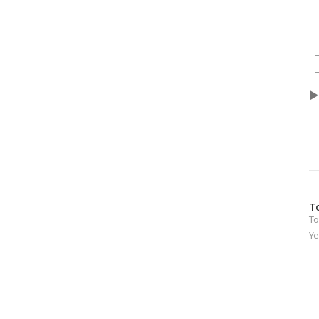
▶
방
T
To
문
자
Ye
수