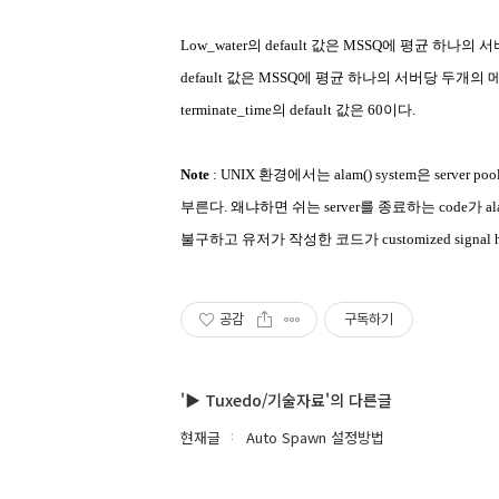
Low_water
의
default
값은
MSSQ
에
평균
하나의
서
default
값은
MSSQ
에
평균
하나의
서버당
두개의
terminate_time
의
default
값은
60
이다
.
Note
: UNIX
환경에서는
alam() system
은
server poo
부른다
.
왜냐하면 쉬는
server
를 종료하는
code
가
al
불구하고 유저가 작성한 코드가
customized signal 
공감
구독하기
'▶ Tuxedo/기술자료'의 다른글
현재글
Auto Spawn 설정방법