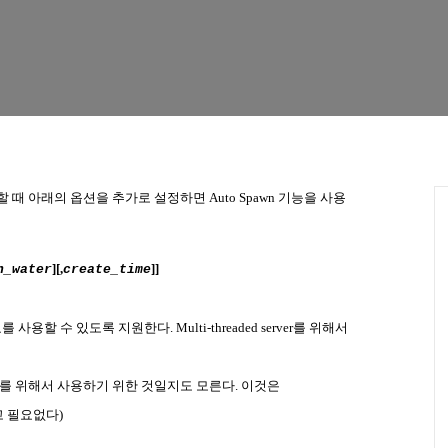
할 때 아래의 옵션을 추가로 설정하면
Auto Spawn
기능을 사용
][,
]]
h_water
create_time
료를
사용할
수
있도록
지원한다
. Multi-threaded server
를
위해서
를
위해서
사용하기
위한
것일지도
모른다
.
이것은
고
필요없다
)