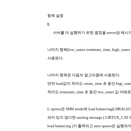
항목
설명
:
L
서버를
더
실행하기
위한
결정을
server
당
메시
나머지
항목
(low_water, terminate_time, high_water,
사용된다
.
나머지
항목은
다음의
알고리즘에
사용된다
.
만약
load
값이
적어도
create_time
초
동안
higt_wat
적어도
terminate_time
초
동안
low_water
값
아래로
L option
은
SHM mode
에
load balancing(LDBAL)
이
되어
있지
않다면
userlog message ( LIBTUX_CAT:
load balancing )
가
출력되고
auto spawn
은
실행되