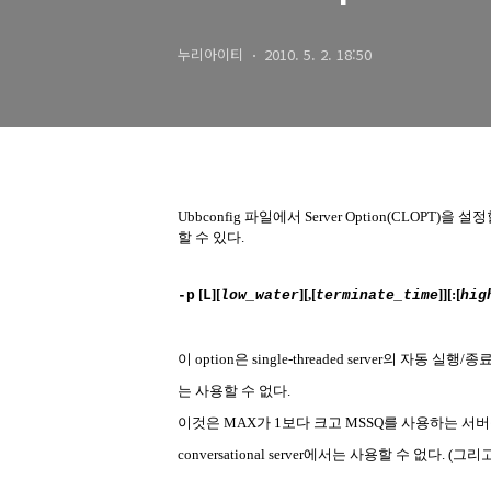
누리아이티
2010. 5. 2. 18:50
Ubbconfig
파일에서
Server Option(CLOPT)
을 설정
할 수 있다
.
[
][
][,[
]][:[
-p
L
low_water
terminate_time
hig
이
option
은
single-threaded server
의
자동
실행
/
종
는
사용할
수
없다
.
이것은
MAX
가
1
보다
크고
MSSQ
를
사용하는
서버
conversational server
에서는
사용할
수
없다
. (
그리