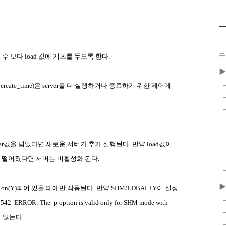
누
지수
보다
load
값에
기초를
두도록
한다
.
▶
 create_time)
은
server
를
더
실행하거나
종료하기
위한
제어에
er
값을
넘었다면
새로운
서버가
추가
실행된다
.
만약
load
값이
떨어졌다면
서버는
비활성화
된다
.
▶
on(Y)
되어
있을
때에만
작동된다
.
만약
SHM/LDBAL+Y
이
설정
1542
ERROR: The -p option is valid only for SHM mode with
지
않는다
.