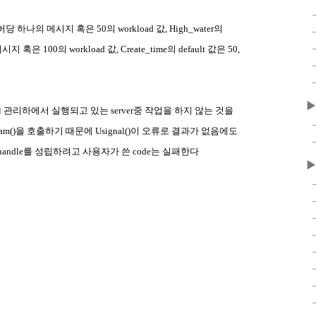
버당
하나의
메시지
혹은
50
의
workload
값
, High_water
의
메시지
혹은
100
의
workload
값
, Create_time
의
default
값은
50,
▶
l
관리하에서 실행되고 있는
server
중 작업을 하지 않는 것을
am()
을 호출하기 때문에
Usignal()
이 오류로 결과가 없음에도
handle
를 성립하려고 사용자가 쓴
code
는 실패한다
▶