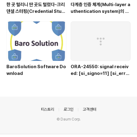
한 곳 털리니 딴 곳도 털렸다-크리
다계층 인증 체계(Multi-layer a
덴셜 스터핑(Credential Stuff
uthentication system)의 특
ing) 공격
장점은?
BaroSolution Software Do
ORA-24550: signal receiv
wnload
ed: [si_signo=11] [si_errn
o=0] [si_code=50] [si_ad
dr=4029e3f0]
의안내
티스토리
로그인
고객센터
© Daum Corp.