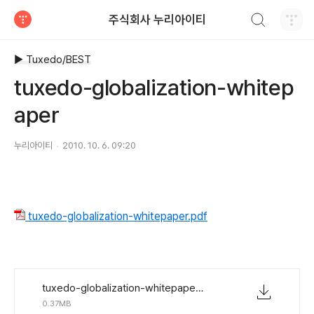
검색하기
주식회사 누리아이티
티스토리
▶ Tuxedo/BEST
tuxedo-globalization-whitep
aper
누리아이티
2010. 10. 6. 09:20
tuxedo-globalization-whitepaper.pdf
tuxedo-globalization-whitepaper.pdf
0.37MB