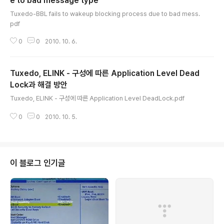
e to bad message type
글 내용
Tuxedo-BBL fails to wakeup blocking process due to bad mess.
pdf
0
0
2010. 10. 6.
Tuxedo, ELINK - 구성에 따른 Application Level Dead
Lock과 해결 방안
글 내용
Tuxedo, ELINK - 구성에 따른 Application Level DeadLock.pdf
0
0
2010. 10. 5.
이 블로그 인기글