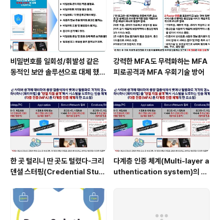
비밀번호를 일회성/휘발성 같은
강력한 MFA도 무력화하는 MFA
동적인 보안 솔루션으로 대체 했을
피로공격과 MFA 우회기술 방어
때 이점
한 곳 털리니 딴 곳도 털렸다-크리
다계층 인증 체계(Multi-layer a
덴셜 스터핑(Credential Stuff
uthentication system)의 특
ing) 공격
장점은?