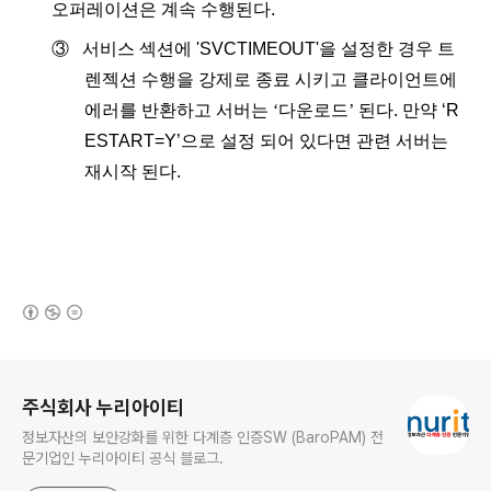
오퍼레이션은
계속
수행된다
.
③
서비스
섹션에
'SVCTIMEOUT'
을
설정한
경우
트
렌젝션
수행을
강제로
종료
시키고
클라이언트에
에러를
반환하고
서버는
‘다운로드’
된다
.
만약
‘R
ESTART=Y’
으로
설정
되어
있다면
관련
서버는
재시작
된다
.
(새창열림)
로그 정보
주식회사 누리아이티
정보자산의 보안강화를 위한 다계층 인증SW (BaroPAM) 전
문기업인 누리아이티 공식 블로그.