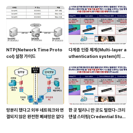
때 이점
NTP(Network Time Proto
다계층 인증 체계(Multi-layer a
col) 설정 가이드
uthentication system)의 특
장점은?
망분리 했다고 외부 네트워크와 연
한 곳 털리니 딴 곳도 털렸다-크리
결되지 않은 완전한 폐쇄망은 없다
덴셜 스터핑(Credential Stuff
ing) 공격