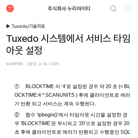
검색하기
주식회사 누리아이티
티스토리
▶ Tuxedo/기술자료
Tuxedo 시스템에서 서비스 타임
아웃 설정
누리아이티
2012. 3. 16. 13:09
①
BLOCKTIME
이
'4'
로
설정된
경우
약
20
초
(= BL
OCKTIME:4 * SCANUNIT:5 )
후에
클라이언트로
에러
가
반환
되고
서비스는
계속
수행된다
.
②
함수
‘tpbegin()’
에서
타임아웃
시간을
설정한
경
우
'BLOCKTIME'
은
무시되고
'20'
으로
설정한
경우
20
초
후에
클라이언트로
에러가
반환되고
수행중인
SQL