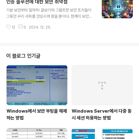
인증 솔루션에 대한 보안 취약점
등에서 촬영된 약 500여 건의 영상이 유포되는 사건이 추
글 내용
가로 발생하며, 사생활 침해 우려가 한층 증폭됐다. 유출된
기본 보안부터 철저히! 겉보기에 그럴듯한 보안 조치들이
영상 중에는 구체적인 지명이나 날짜, 개인정보를 특정할
그동안 우리 사회를 안심시켜 왔을 뿐이다. 현재의 보안체
수 있는 제목이 포함된 경우도 다수 있었던 것으로 전해졌
계로는 정보자산을 충분히 지킬 수 없다.보안의 기본은 "패
다. 이에 과학기술정보통신부와 한국인터넷진흥원(KISA)
12
0
2024. 12. 25.
치, 2차 인증(추가 인증), 최소권한 원칙 준수"이다. 주요
은 IP 카메라 해킹 사고를 예방하기 위해 보안 수칙을 발표
인프라 공격의 85%가 이 기본적인 수준의 보안을 지키지
하며 안전한 사용을 촉구했다..
않아서 발생한다. 보안 솔루션 중 도입해야 할 1순위가 계
정도용, 권한상승, 우회/원격접속, 중간자 공격을 차단할 수
있는 2차 인증 솔루션이다. 보안을 강화하기 위한 2차 인
이 블로그 인기글
증 적용 순서는 첫째 운영체제(OS), 둘째 관리자 계정이나
관리 콘솔, 셋째 일반 사용자 계정이다. 기본 보안정책만 지
켜도 대부분의 사이버공격은 막을 수 있다. "망분리 했다고
해커들의 침투를 100% 막을 수 없다"는 걸 인정하고, "..
Windows에서 보안 부팅을 해제
Windows Server에서 다중 동
하는 방법
시 세션 허용하는 방법