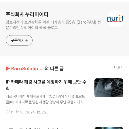
로그 정보
주식회사 누리아이티
정보자산의 보안강화를 위한 다계층 인증SW (BaroPAM) 전
문기업인 누리아이티 공식 블로그.
구독하기
더보기
▶ BaroSolution/기술문서
의 다른 글
IP 카메라 해킹 사고를 예방하기 위해 보안 수
칙
글 내용
최근 국내에서 폐쇄회로카메라(CCTV)와 인터넷 프로토
콜(IP) 카메라로 촬영된 사생활 영상이 무단 유출되며 사회
적 불안감이 고조되고 있다. 올해 1월에는 국민 사생활 영
11
0
2024. 12. 26.
상 약 4500여건이 유출되는 사건이 발생했으며, 일부 영
상에는 신체 노출과 민감한 장면이 포함돼 충격을 안겼다.
이어 지난 10월에는 국내 가정집 거실, 산부인과, 탈의실