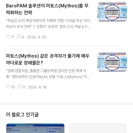
BaroPAM 솔루션이 미토스(Mythos)를 무
력화하는 전략
글 내용
"학습은 AI의 핵심역량이자 치명적 약점! 이것을 막는 것이
최상의 방어 전략" 1. 인증의 '심장부' 점유 (OS 커널 & PA
M 계층) 미토스(Mythos)가 아무리 정교한 애플리케이션
11
0
2026. 4. 20.
취약점을 찾아내더라도, 결국 시스템에 진입하기 위해서는
인증이 필요하다. 1) 양파 껍질처럼 심층 방어 BaroPAM
은 OS의 가장 하단부인 커널 레벨의 PAM에서 작동한다.
미토스(Mythos) 같은 공격자가 뚫기에 매우
이는 공격자가 애플리케이션을 해킹해 권한을 얻으려 해
도, OS 차원에서 "유효한 일회용 인증키가 없다"며 세션
까다로운 장애물은?
글 내용
자체를 생성해 주지 않음을 의미한다. 2) 우회 불가 일반적
"양파 껍질처럼, 촘촘한 그물망처럼 견고한 인증 체계 구
인 보안 SW가 사용자 공간(User Space)에서 실행되는
축" 앤트로픽의 인공지능(AI) 모델 '미토스(Mythos)'가
것과 달리, 커널 레벨 작동 방식은 미토스(Mythos)가 프
촉발한 해킹 충격으로 이제 전력망·금융시스템·통신 인프
로세스를 강제 종료하거나 우회하는 것을 원천적으로 차..
15
0
2026. 4. 18.
라·의료·교통 등 어떤 영역이든 무차별적인 '대량 해킹'의
표적이 될 수 있다. 한 곳이 뚫리면 연쇄 붕괴로 이어지는
도미노 리스크도 우려된다. 공격자가 AI를 무기화했을 때
방어자가 실시간 탐지·차단 체계를 갖추지 못하면 기술 격
차는 곧 피해 규모의 격차로 이어진다. 자율형 에이전트로
이 블로그 인기글
진화할 경우 적발 이후에도 공격이 자동으로 이어지는 통
제 불능 상황이 될 수 있다. " BaroPAM"은 운영체제(OS)
의 커널 레벨에서 작동하며 일회용 인증키를 접목해 강력