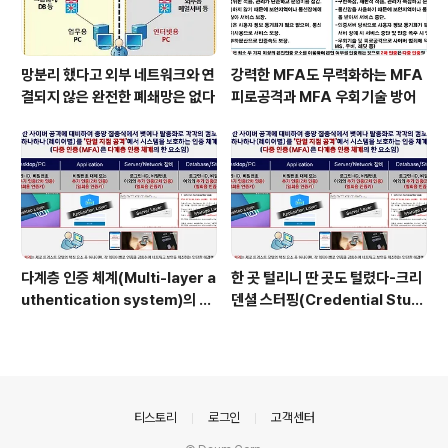
망분리 했다고 외부 네트워크와 연
강력한 MFA도 무력화하는 MFA
결되지 않은 완전한 폐쇄망은 없다
피로공격과 MFA 우회기술 방어
다계층 인증 체계(Multi-layer a
한 곳 털리니 딴 곳도 털렸다-크리
uthentication system)의 특
덴셜 스터핑(Credential Stuff
장점은?
ing) 공격
의안내
티스토리
로그인
고객센터