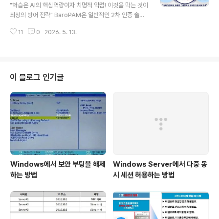
수다. ② 정보통신망법 및 전자금융거래법 금융권 및 주요 I
"학습은 AI의 핵심역량이자 치명적 약점! 이것을 막는 것이
CT 기업: 전자금융거래 시 사고 예방을 위해 '이중인증' 배
최상의 방어 전략" BaroPAM은 일반적인 2차 인증 솔루
치를 의무화하고 있다. ISMS-P(정보보호 및 개인정보보
션과 달리 OS 커널 및 PAM(Pluggable Authenticatio
호 관리체계) 인증 컨설팅 시, 2차 인증 미적용은 주요 결함
11
0
2026. 5. 13.
n Modules) 계층에서 직접 작동하기 때문에, Mythos
사항으로 지적된다. ..
(미토스) 같은 고도화된 공격자에게도 매우 까다로운 타겟
이다. 이론적으로 100% 완벽한 보안은 없지만, Mythos
가 BaroPAM을 우회하거나 해킹하기 위해 시도할 수 있
는 시나리오와 그 한계점은 다음과 같다. 1. OS 제로데이
이 블로그 인기글
(0-Day) 취약점 공략 BaroPAM 자체를 뚫기보다는, Bar
oPAM이 구동되는 운영체제(OS) 자체의 알려지지 않은
취약점을 노리는 방식이다. 방법) OS 커널의 권한 상승(Pr
ivilege Escalation) ..
Windows에서 보안 부팅을 해제
Windows Server에서 다중 동
하는 방법
시 세션 허용하는 방법