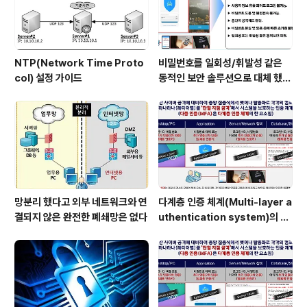
NTP(Network Time Proto
비밀번호를 일회성/휘발성 같은
col) 설정 가이드
동적인 보안 솔루션으로 대체 했을
때 이점
망분리 했다고 외부 네트워크와 연
다계층 인증 체계(Multi-layer a
결되지 않은 완전한 폐쇄망은 없다
uthentication system)의 특
장점은?