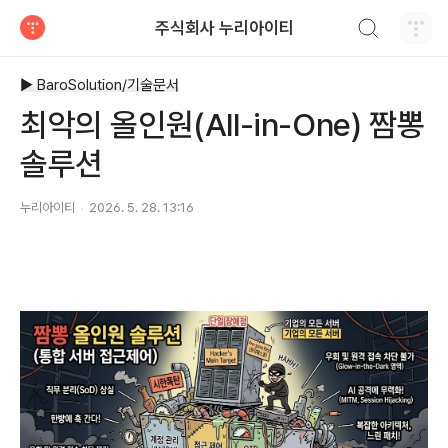
검색하기
주식회사 누리아이티
티스토리
▶ BaroSolution/기술문서
최악의 올인원(All-in-One) 짬뽕
솔루션
누리아이티
2026. 5. 28. 13:16