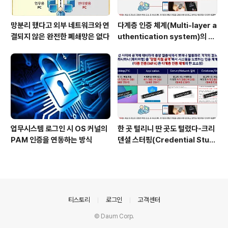
망분리 했다고 외부 네트워크와 연
다계층 인증 체계(Multi-layer a
결되지 않은 완전한 폐쇄망은 없다
uthentication system)의 특
장점은?
업무시스템 로그인 시 OS 커널의
한 곳 털리니 딴 곳도 털렸다-크리
PAM 인증을 연동하는 방식
덴셜 스터핑(Credential Stuff
ing) 공격
의안내
티스토리
로그인
고객센터
© Daum Corp.