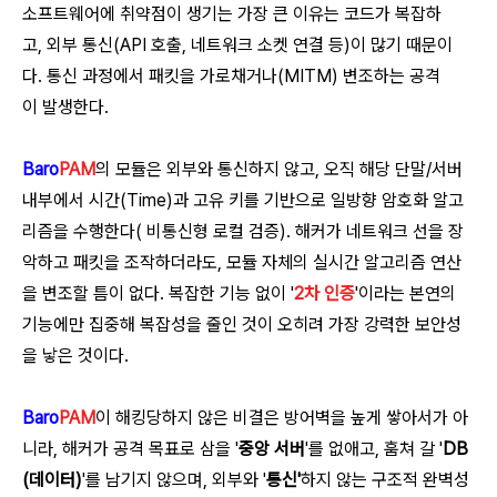
소프트웨어에 취약점이 생기는 가장 큰 이유는 코드가 복잡하
고, 외부 통신(API 호출, 네트워크 소켓 연결 등)이 많기 때문이
다. 통신 과정에서 패킷을 가로채거나(MITM) 변조하는 공격
이 발생한다.
Baro
PAM
의 모듈은 외부와 통신하지 않고, 오직 해당 단말/서버
내부에서 시간(Time)과 고유 키를 기반으로 일방향 암호화 알고
리즘을 수행한다
(
비통신형 로컬 검증
)
. 해커가 네트워크 선을 장
악하고 패킷을 조작하더라도, 모듈 자체의 실시간 알고리즘 연산
을 변조할 틈이 없다. 복잡한 기능 없이 '
2차 인증
'이라는 본연의
기능에만 집중해 복잡성을 줄인 것이 오히려 가장 강력한 보안성
을 낳은 것이다.
Baro
PAM
이 해킹당하지 않은 비결은 방어벽을 높게 쌓아서가 아
니라, 해커가 공격 목표로 삼을 '
중앙 서버
'를 없애고, 훔쳐 갈 '
DB
(데이터)
'를 남기지 않으며, 외부와 '
통신'
하지 않는 구조적 완벽성