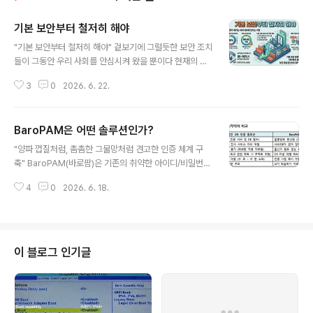
기본 보안부터 철저히 해야
글 내용
"기본 보안부터 철저히 해야" 겉보기에 그럴듯한 보안 조치
들이 그동안 우리 사회를 안심시켜 왔을 뿐이다 현재의 보
안체계로는 정보자산을 충분히 지킬 수 없다. 주요 인프라
3
0
2026. 6. 22.
공격의 85%가 "패치, 2차 인증(추가 인증), 최소 권한 원
칙" 등 기본적인 수준의 보안을 지키지 않아서 발생한 것으
로 나타났다. 기업의 피해를 최소화 하기 위하여 보안의 위
BaroPAM은 어떤 솔루션인가?
험을 분산 시켜야 하는데, 단일 솔루션에 과도한 권한을 몰
글 내용
아주는 것은 보안이 아니라 시한폭탄을 안고 가는 것이다.
"양파 껍질처럼, 촘촘한 그물망처럼 견고한 인증 체계 구
기능의 모듈화 및 분리하여 각각 전문화된 독립된 솔루션
축" BaroPAM(바로팜)은 기존의 취약한 아이디/비밀번호
으로 구성하고 상호 연동해야 한다. 관리 규정 미비로 인하
(정적 인증) 체계를 혁신하여 인프라 전체를 촘촘하게 방어
여 관리의 사각 지대에 놓여 있는 네트워크, 저장 장치 등의
4
0
2026. 6. 18.
하는 "제로 트러스트 기반의 탈중앙화 다계층 2차 인증 솔
보안 강화를 위하여 2차 인증(추가 인증)과 최소 권한 원칙
루션"이다. 중앙 집중형 서버와 통신하며 인증을 처리하는
은 선택이 아닌..
기존 방식과 달리, BaroPAM은 운영체제(OS) 고유의 인
증 표준 인터페이스인 PAM(Pluggable Authenticatio
n Module) 아키텍처를 기반으로 각 정보자산 내부에서
이 블로그 인기글
독립적으로 구동되는 혁신적인 모듈형 방식을 취하고 있
다. 1. BaroPAM은 어떤 솔루션인가? (핵심 기술) 1) 인증
서버가 없는 '탈중앙화 분산 아키텍처' 거대한 중앙 인증 서
버나 DB를 따로 구축하지 않는다. 대신 인증 대상이..