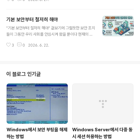
뉴스를 장식하는 와중에, " BaroPAM"이 지금까지 단 한
번도 취약점이나 해킹 피해를 입지 않은 것은 보안 업계에
서 매우 주목할 만한 부분이다. 그 원동력은 단순히 운이 좋
기본 보안부터 철저히 해야
아서가 아니라, 솔루션의 설계 철학과 구동 방식 자체가 해
글 내용
커들이 공격할 '틈'을 주지 않는 구조이기 때문이다. 그 핵
"기본 보안부터 철저히 해야" 겉보기에 그럴듯한 보안 조치
심 이유는 크게 4가지로 요약할 수 있다. 1. 단일 장애점(S
들이 그동안 우리 사회를 안심시켜 왔을 뿐이다 현재의 보
POF)이 없는 '서버리스(Serverless)' 구조 기존의 중앙
안체계로는 정보자산을 충분히 지킬 수 없다. 주요 인프라
집중형 인증 시스템은 인증을 처리하는 '인증 서버'가 따로
3
0
2026. 6. 22.
공격의 85%가 "패치, 2차 인증(추가 인증), 최소 권한 원
존재한다. 해커들은 이 인증 서버만 집중 공격(DDo..
칙" 등 기본적인 수준의 보안을 지키지 않아서 발생한 것으
로 나타났다. 기업의 피해를 최소화 하기 위하여 보안의 위
험을 분산 시켜야 하는데, 단일 솔루션에 과도한 권한을 몰
아주는 것은 보안이 아니라 시한폭탄을 안고 가는 것이다.
이 블로그 인기글
기능의 모듈화 및 분리하여 각각 전문화된 독립된 솔루션
으로 구성하고 상호 연동해야 한다. 관리 규정 미비로 인하
여 관리의 사각 지대에 놓여 있는 네트워크, 저장 장치 등의
보안 강화를 위하여 2차 인증(추가 인증)과 최소 권한 원칙
은 선택이 아닌..
Windows에서 보안 부팅을 해제
Windows Server에서 다중 동
하는 방법
시 세션 허용하는 방법