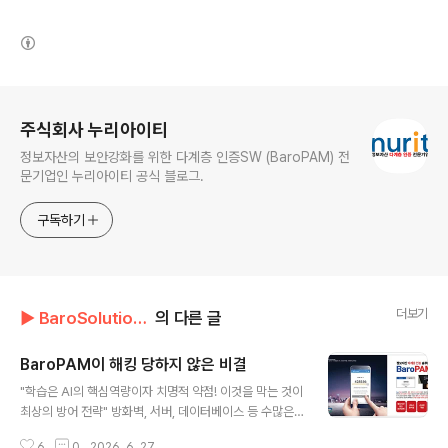
(새창열림)
로그 정보
주식회사 누리아이티
정보자산의 보안강화를 위한 다계층 인증SW (BaroPAM) 전
문기업인 누리아이티 공식 블로그.
구독하기
더보기
▶ BaroSolution/기술문서
의 다른 글
BaroPAM이 해킹 당하지 않은 비결
글 내용
"학습은 AI의 핵심역량이자 치명적 약점! 이것을 막는 것이
최상의 방어 전략" 방화벽, 서버, 데이터베이스 등 수많은
보안 솔루션들이 끊임없이 취약점 패치를 하고 해킹 사고
6
0
2026. 6. 27.