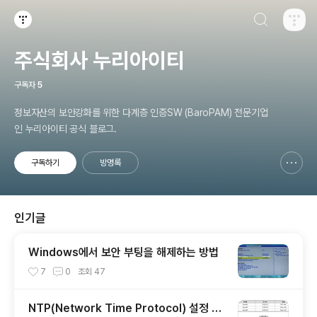
검색하기
티스토리
주식회사 누리아이티
구독자
5
정보자산의 보안강화를 위한 다계층 인증SW (BaroPAM) 전문기업
인 누리아이티 공식 블로그.
구독하기
방명록
신고하기 레이어
열기
인기글
Windows에서 보안 부팅을 해제하는 방법
7
0
조회
47
NTP(Network Time Protocol) 설정 가