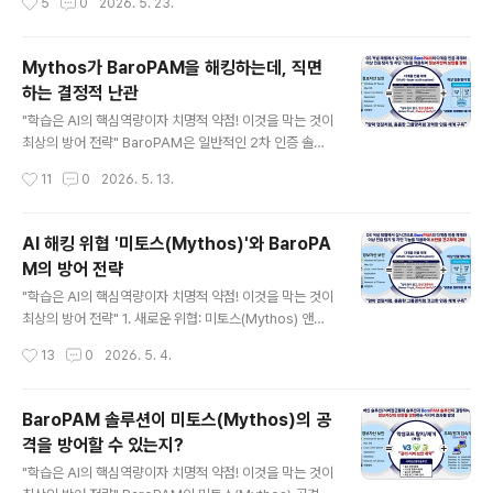
5
0
2026. 5. 23.
제): 개인정보처리자가 개인정보처리시스템에 접속할 때,
아이디와 비밀번호 외에 "추가적인 인증 수단(OTP, 인증
서, 생체인식 등)"을 적용해야 함을 규정하고 있다. 특히 관
Mythos가 BaroPAM을 해킹하는데, 직면
리자 계정이나 외부망을 통한 접속 시에는 2차 인증이 필
하는 결정적 난관
수다. ② 정보통신망법 및 전자금융거래법 금융권 및 주요 I
글 내용
CT 기업: 전자금융거래 시 사고 예방을 위해 '이중인증' 배
"학습은 AI의 핵심역량이자 치명적 약점! 이것을 막는 것이
치를 의무화하고 있다. ISMS-P(정보보호 및 개인정보보
최상의 방어 전략" BaroPAM은 일반적인 2차 인증 솔루
호 관리체계) 인증 컨설팅 시, 2차 인증 미적용은 주요 결함
션과 달리 OS 커널 및 PAM(Pluggable Authenticatio
작성시간
11
0
2026. 5. 13.
사항으로 지적된다. ..
n Modules) 계층에서 직접 작동하기 때문에, Mythos
(미토스) 같은 고도화된 공격자에게도 매우 까다로운 타겟
이다. 이론적으로 100% 완벽한 보안은 없지만, Mythos
AI 해킹 위협 '미토스(Mythos)'와 BaroPA
가 BaroPAM을 우회하거나 해킹하기 위해 시도할 수 있
M의 방어 전략
는 시나리오와 그 한계점은 다음과 같다. 1. OS 제로데이
글 내용
(0-Day) 취약점 공략 BaroPAM 자체를 뚫기보다는, Bar
"학습은 AI의 핵심역량이자 치명적 약점! 이것을 막는 것이
oPAM이 구동되는 운영체제(OS) 자체의 알려지지 않은
최상의 방어 전략" 1. 새로운 위협: 미토스(Mythos) 앤트
취약점을 노리는 방식이다. 방법) OS 커널의 권한 상승(Pr
로픽의 AI 모델에서 촉발된 개념으로, 고도로 정교한 지능
작성시간
13
0
2026. 5. 4.
ivilege Escalation) ..
형 지속 위협(APT) 공격 그룹이나 차세대 해킹 툴킷을 의
미한다. 탈취한 아이디/패스워드를 이용해 네트워크 내부
에서 '세포 분열'처럼 옆으로 이동(Lateral Movement)
BaroPAM 솔루션이 미토스(Mythos)의 공
하며 권한을 확대하고, 초당 수만 번의 인증을 시도하는 대
격을 방어할 수 있는지?
량 해킹에 능하다. 기존의 정적인 패스워드 체계나 단순한
글 내용
보안망은 미토스의 자율형 에이전트 공격에 쉽게 무력화될
"학습은 AI의 핵심역량이자 치명적 약점! 이것을 막는 것이