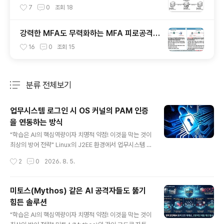
이드
7
0
조회
18
강력한 MFA도 무력화하는 MFA 피로공격과
MFA 우회기술 방어
16
0
조회
15
분류 전체보기
주요 글 목록
업무시스템 로그인 시 OS 커널의 PAM 인증
을 연동하는 방식
글 내용
"학습은 AI의 핵심역량이자 치명적 약점! 이것을 막는 것이
최상의 방어 전략" Linux의 J2EE 환경에서 업무시스템 로
그인 시 OS 커널의 PAM(Pluggable Authentication
작성시간
2
0
2026. 8. 5.
Modules) 인증을 연동하는 방식은 시스템 보안을 한 차
원 높이는 매우 강력한 접근 방식이다. 기존의 애플리케이
션 레벨 인증(예: 데이터베이스 사용자 테이블 조회, 단순 S
미토스(Mythos) 같은 AI 공격자들도 뚫기
pring Security 커스텀 인증 등)은 웹 애플리케이션 자체
힘든 솔루션
가 취약점에 노출되거나 DB가 탈취될 경우 우회될 위험이
글 내용
크다. 반면, OS 커널 수준의 PAM과 연동하면 다음과 같은
"학습은 AI의 핵심역량이자 치명적 약점! 이것을 막는 것이