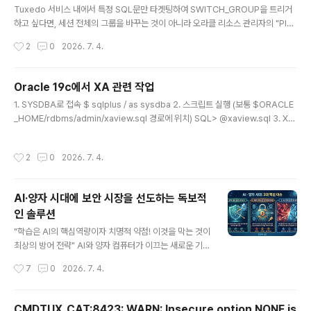
하나의 '프로세스'에 불과하기 때문에 구조적인 한계가 있
Tuxedo 서비스 내에서 특정 SQL문만 타겟팅하여 SWITCH_GROUP을 트리거
다. AI기반 해킹툴은 수만 번 반복 학습하며 보안 패턴을 역
하고 싶다면, 세션 전체의 그룹을 바꾸는 것이 아니라 오라클 리소스 관리자의 "Plan
으로 파악해 무력화하기 때문에 기존의 보안 프로그램은 A
Directive"와 "SQL Plan Management" 또는 "SQL 별 속성"을 활용해야 한다.
작성시간
2
0
2026. 7. 4.
I기반 해킹툴의 우회 공격이나 권한 상승 공격을 근본적으
현실적으로 오라클 리소스 매니저는 세션/유저/프로그램 단위로 제어하므로, 특정 S
로 차단하기 어렵다. 따라서 이를..
QL문에만 개별 스위칭을 걸려면 다음과 같은 전략이 필요하다. 1. 세션 컨텍스트 활
용 (가장 추천) 특정 SQL을 실행하기 전후로 현재 세션의 Consumer Group을 일
Oracle 19c에서 XA 관련 작업
시적으로 변경하는 방식이다. 이를 통해 Tuxedo 서비스가 특정 SQL 실행 시에만
글 내용
1. SYSDBA로 접속 $ sqlplus / as sysdba 2. 스크립트 실행 (보통 $ORACLE
제한된 그룹으로 스스로 이동하게 할 수 있다. Tuxedo 서비스 코드 예시: ..
_HOME/rdbms/admin/xaview.sql 경로에 위치) SQL> @xaview.sql 3. XA
관련 패키지 실행 권한 부여 SQL> GRANT SELECT ON SYS.DBA_PENDING
_TRANSACTIONS TO tuxuser; SQL> GRANT SELECT ON SYS.DBA_2
작성시간
2
0
2026. 7. 4.
PC_PENDING TO tuxuser; SQL> GRANT SELECT ON SYS.DBA_2PC_N
EIGHBORS TO tuxuser; SQL> GRANT SELECT ON SYS.PENDING_TRA
NS$ TO tuxuser; SQL> GRANT FORCE TRANSACTION TO tuxuser;
AI·양자 시대에 보안 시장을 선도하는 독보적
S..
인 솔루션
글 내용
"학습은 AI의 핵심역량이자 치명적 약점! 이것을 막는 것이
최상의 방어 전략" AI와 양자 컴퓨터가 이끄는 새로운 기술
시대는 정보보안 패러다임의 완전한 전환을 요구하고 있
작성시간
7
0
2026. 7. 4.
다. 해커가 AI를 활용해 초고속 자율형 대량 공격을 감행하
고, 양자 컴퓨터가 기존의 RSA 등 공공키 암호 체계를 무
력화할 수 있는 시대가 도래했기 때문이다. 이러한 전례 없
CMDTUX_CAT:8423: WARN: Insecure option NONE is