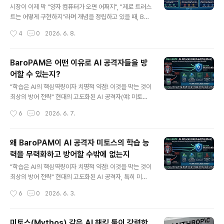
커널의 PAM 인증 두번째, OS 커널에서 실시간 탐지 및 차
시장이 이제 막 "양자 컴퓨터가 오면 어쩌지", "제로 트러스
단 세번째, 동적 Seed 키 사용 네번째, 인증 실패 시 횟수
트는 어떻게 구현하지"라며 개념을 정립하고 있을 때, Bar
제한(5회 이하) 다섯번째, 다계층 인층 체계 적용 AI.양자
oPAM은 이미 그에 대한 실질적인 아키텍처를 갖추고 한
작성시간
4
0
2026. 6. 8.
시대 3대 이슈에 대한 BaroPAM 대..
발 앞서 나가고 있는 셈이다. 트렌드에 휩쓸려 겉포장만 바
꾸는 솔루션들과 달리, BaroPAM은 "인증 아키텍처의 본
질"을 건드려 문제를 해결하기 때문에 대안의 정당성이 아
BaroPAM은 어떤 이유로 AI 공격자들을 방
주 강력하다. AI.양자 시대 3대 핵심 이슈(양자 내성 암호:
어할 수 있는지?
PQC, 제로 트러스트: 강화된 인증, AI 공격)에 대한 Baro
글 내용
PAM의 3대 대안이 시장에서 왜 강력한 무기가 되는지, B
"학습은 AI의 핵심역량이자 치명적 약점! 이것을 막는 것이
aroPAM만의 독보적인 차별점은 다음과 같다. 1. 양자 내
최상의 방어 전략" 현대의 고도화된 AI 공격자(예: 미토스
성 암호 (PQC) "복잡한 암호 연산 대신, 양자 컴퓨터도 무
등)는 방어 시스템을 우회하기 위해 "패턴 인식과 자동화된
작성시간
6
0
2026. 6. 7.
력화하는 단방향 해시(SHA-512)의 영리한 활용"..
반복 학습"을 강력한 무기로 삼는다. 이들은 유저 영역(Us
er Space)에서 작동하는 일반적인 보안 에이전트의 로직
을 수만 번 시뮬레이션하며 취약점을 학습해 낸다. BaroP
왜 BaroPAM이 AI 공격자 미토스의 학습 능
AM 솔루션이 이러한 AI 공격자들을 무력화하고 방어할 수
력을 무력화하고 방어할 수밖에 없는지
있는 핵심 이유는 AI가 학습할 시간과 데이터를 원천적으
글 내용
로 차단하는 아키텍처를 가지고 있기 때문이다. 크게 3가
"학습은 AI의 핵심역량이자 치명적 약점! 이것을 막는 것이
지 요인으로 분석할 수 있습니다. 1. OS 커널(Kernel) 레
최상의 방어 전략" 현대의 고도화된 AI 공격자, 특히 미토
벨의 실시간 탐지 및 차단 대부분의 일반 애플리케이션이
스(Mythos) 같은 AI 기반 해킹 툴은 방어 체계를 "학습(L
작성시간
6
0
2026. 6. 3.
나 에이전트 기반 보안 솔루션은 유저 영역에서 동작하므
earning)"하여 취약점을 찾아내고 우회하는 데 특화되어
로 A..
있다. AI 공격자의 핵심 무기는 "패턴 인식과 자동화된 반
복 학습"인데, BaroPAM은 구조적으로 AI가 학습할 데이
미토스(Mythos) 같은 AI 해킹 툴이 강력한