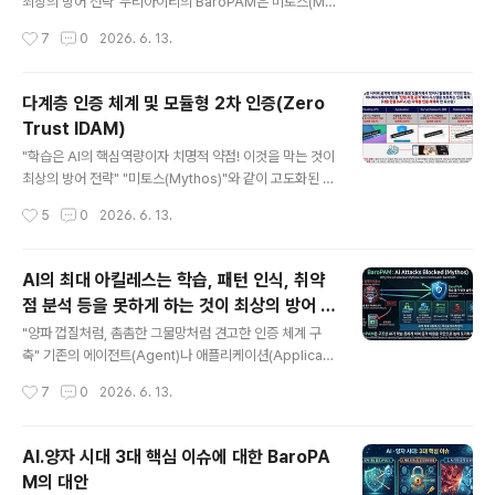
끊어버리는" 결정적인 치명타(영향)를 입히게 된다. 구체적
최상의 방어 전략"누리아이티의 BaroPAM은 미토스(My
인 영향과 방어 메커니즘은 다음과 같다. 1. AI의 핵심 무기
thos)와 같은 고도화된 AI 기반 공격자를 구조적으로 무력
작성시간
7
0
2026. 6. 13.
'학습 능력'의 원천 무력화 (OS 커널..
화하고 방어할 수 있는 강력한 아키텍처를 갖추고 있다. 미
토스 같은 차세대 AI 해킹 툴의 핵심 무기는 기계적인 속도
를 활용한 "자동화된 반복 학습"과 "취약점 체이닝(Vulner
다계층 인증 체계 및 모듈형 2차 인증(Zero
ability Chaining)"을 통한 내부 확산이다. BaroPAM이
Trust IDAM)
이러한 AI의 주무기(학습, 패턴 인식, 취약점 분석)를 어떻
글 내용
게 무력화하는지 핵심 방어 체계는 다음과 같다. 1. AI의 주
"학습은 AI의 핵심역량이자 치명적 약점! 이것을 막는 것이
무기 '학습 타임라인'의 원천 박탈 AI 공격자가 방어 체계를
최상의 방어 전략" "미토스(Mythos)"와 같이 고도화된 자
우회하려면 공격 시도에 대한 피드백 데이터를 지속적으로
율형 AI 공격자(AI Agent)는 취약점 탐색, Exploit 코드
작성시간
5
0
2026. 6. 13.
수집하고 "학습(Learning)"해..
작성, 권한 상승, 그리고 방어 체계 우회를 실시간으로 수행
하기 때문에 전통적인 시그니처 기반 방어로는 막기 어렵
다. 이러한 AI 기반 위협을 효과적으로 방어하기 위해서는
AI의 최대 아킬레스는 학습, 패턴 인식, 취약
인프라 자체의 인증을 극대화하는 방식이 필요하다. 다계
점 분석 등을 못하게 하는 것이 최상의 방어 전
층 인증 체계(Multi-layer authentication system) 및
글 내용
략
모듈형 2차 인증 (Zero Trust IDAM)은 AI 공격자가 자
"양파 껍질처럼, 촘촘한 그물망처럼 견고한 인증 체계 구
율적으로 OS나 네트워크의 취약점을 뚫고 들어오더라도,
축" 기존의 에이전트(Agent)나 애플리케이션(Applicati
인프라의 모든 길목에서 독립적인 인증을 요구해 진입을
on) 레벨에서 동작하는 보안 솔루션들은 OS 위에서 실행
작성시간
7
0
2026. 6. 13.
차단하는 방식이다. 1. PAM ..
되는 하나의 '프로세스'에 불과하여, 근본적인 구조를 AI의
최대 아킬레스인 AI 해킹 툴이 학습, 패턴 인식, 취약점 분
석 등을 하지 못하게 변경하지 않는 한 보안 취약점을 찾아
AI.양자 시대 3대 핵심 이슈에 대한 BaroPA
내는데, 방어할 수 없다. AI 공격자인 미토스(Mythos)가
M의 대안
BaroPAM을 뚫긴 힘든 이유는 다음과 같다. 첫번재, OS
글 내용