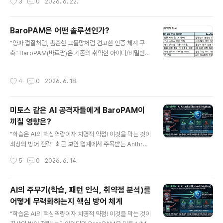
3
0
2026. 6. 22.
칙" 등 기본적인 수준의 보안을 지키지 않아서 발생한 것으
로 나타났다. 기업의 피해를 최소화 하기 위하여 보안의 위
험을 분산 시켜야 하는데, 단일 솔루션에 과도한 권한을 몰
BaroPAM은 어떤 솔루션인가?
아주는 것은 보안이 아니라 시한폭탄을 안고 가는 것이다.
글 내용
기능의 모듈화 및 분리하여 각각 전문화된 독립된 솔루션
"양파 껍질처럼, 촘촘한 그물망처럼 견고한 인증 체계 구
으로 구성하고 상호 연동해야 한다. 관리 규정 미비로 인하
축" BaroPAM(바로팜)은 기존의 취약한 아이디/비밀번호
여 관리의 사각 지대에 놓여 있는 네트워크, 저장 장치 등의
(정적 인증) 체계를 혁신하여 인프라 전체를 촘촘하게 방어
보안 강화를 위하여 2차 인증(추가 인증)과 최소 권한 원칙
하는 "제로 트러스트 기반의 탈중앙화 다계층 2차 인증 솔
작성시간
4
0
2026. 6. 18.
은 선택이 아닌..
루션"이다. 중앙 집중형 서버와 통신하며 인증을 처리하는
기존 방식과 달리, BaroPAM은 운영체제(OS) 고유의 인
증 표준 인터페이스인 PAM(Pluggable Authenticatio
미토스 같은 AI 공격자들에게 BaroPAM이
n Module) 아키텍처를 기반으로 각 정보자산 내부에서
끼칠 영향은?
독립적으로 구동되는 혁신적인 모듈형 방식을 취하고 있
글 내용
다. 1. BaroPAM은 어떤 솔루션인가? (핵심 기술) 1) 인증
"학습은 AI의 핵심역량이자 치명적 약점! 이것을 막는 것이
서버가 없는 '탈중앙화 분산 아키텍처' 거대한 중앙 인증 서
최상의 방어 전략" 최근 보안 업계에서 주목받는 Anthrop
버나 DB를 따로 구축하지 않는다. 대신 인증 대상이..
ic의 미토스(Mythos) 프리뷰나 이를 모방한 고도화된 AI
작성시간
5
0
2026. 6. 14.
기반 공격자들은 인간이 수개월 걸릴 '제로데이 취약점 발
굴'과 '멀티홉 익스플로잇 체이닝(Vulnerability Chainin
g)'을 기계적인 속도로 자동화하고 방어 체계를 학습하는
AI의 주무기(학습, 패턴 인식, 취약점 분석)를
데 특화되어 있다. 이러한 상황에서 BaroPAM의 고유한
어떻게 무력화하는지 핵심 방어 체계
보안 아키텍처는 미토스 같은 AI 공격자에게 "학습, 패턴
글 내용
인식, 취약점 분석할 데이터와 틈을 주지 않고 공격 체인을
"학습은 AI의 핵심역량이자 치명적 약점! 이것을 막는 것이