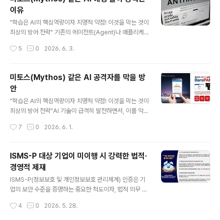
터 자체를 주지 않거나, 학습하기 전에 차단하는 강력한 아
이유
키텍처를 가지고 있다. 1. AI 공격자가 Agent나 Applicat
글 내용
ion 레벨을 쉽게 뚫는 이유 기존의 수많은 보안 솔루션(Ag
"학습은 AI의 핵심역량이자 치명적 약점! 이것을 막는 것이
ent 기반 또는 일반 Application 앱)은 유저 영역(User
최상의 방어 전략" 기존의 에이전트(Agent)나 애플리케이
Space)에서 동작한다. 1) 학습의 먹잇감이 됨 유저 영역
션(Application) 레벨에서 동작하는 보안 솔루션들은 OS
작성시간
5
0
2026. 6. 3.
에서는 파일 변경, 메모리..
위에서 실행되는 하나의 '프로세스'에 불과하다.따라서 AI
공격자인 미토스(Mythos)가 해당 애플리케이션의 동작
패턴, 메모리 구조, API 호출 방식 등을 끊임없이 리버스 엔
미토스(Mythos) 같은 AI 공격자를 막을 방
지니어링하고 학습(Learning)하여 우회 경로를 100% 찾
안
아낼 수 있다. AI의 가장 무서운 점은 무한한 반복 학습을
글 내용
통해 취약점을 찾아낸다는 것인데, 학습, 패턴 인식, 취약점
"학습은 AI의 핵심역량이자 치명적 약점! 이것을 막는 것이
분석할 대상(소스)을 쉽게 제공하기 때문이다.결론은 현재
최상의 방어 전략"AI 기술이 급격히 발전하면서, 이를 악용
의 보안 솔루션들의 구조를 AI의 최대 아킬레스인 AI 해킹
한 AI 기반 공격자(AI-driven Attackers)는 더 정교하
작성시간
7
0
2026. 6. 1.
툴이학습, 패턴 인식, 취약점 분석 등을 하지 ..
고, 빠르며, 대규모로 보안망을 위협하고 있다. AI 공격자를
막기 위한 방안은 단순히 기존의 보안 패치를 적용하는 수
준을 넘어, 보안 패러다임 자체를 AI 중심으로 전환하는 데
ISMS-P 대상 기업이 미이행 시 강력한 법적·
있다. 1. 기술적 방어 체계: "AI는 AI로 막는다" (Cyberse
경영적 제재
curity for AI) AI 공격자는 자동화된 스캐닝, 난독화된 악
글 내용
성코드 생성, 인간을 모방한 피싱(Deepfake 등)을 초고
ISMS-P(정보보호 및 개인정보보호 관리체계) 인증은 기
속으로 수행합니다. 이를 막기 위해서는 방어자 역시 AI를
업의 보안 수준을 증명하는 중요한 척도이자, 법적 의무 대
통합해야 한다. 1) AI 기반 실시간 이상 징후 탐지 (XDR /
상 기업에게는 미이행 시 강력한 법적·경영적 제재가 따르
작성시간
4
0
2026. 5. 28.
SIEM) 행위..
는 제도다. 의무 대상인데 받지 않았을 때와 인증이 취소되
었을 때 발생하는 영향과 불이익은 다음과 같다. 1. ISMS-