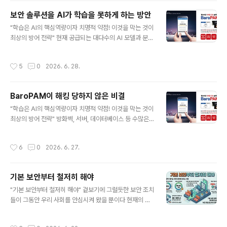
만 번의 인증을 시도하는 무차별 대입(Brute Force) 공격
보안 솔루션을 AI가 학습을 못하게 하는 방안
에 능하며, 자율적으로 판단하여 공격을 지속한다. 2) 횡적
글 내용
"학습은 AI의 핵심역량이자 치명적 약점! 이것을 막는 것이
이동(Lateral Movement) 피싱 등으로 탈취한 정적 자
최상의 방어 전략" 현재 공급되는 대다수의 AI 모델과 분석
격 증명(ID/PW)을 악용해 네트워크 내부에서 '세포 분열'
도구들이 보안 솔루션을 학습하거나 취약점을 찾아내는 방
하듯 옆으로 이동하며 관리자 권한을 확대한다. 3) 기존 보
식은 주로 "정적 분석(소스코드 및 바이너리 디컴파일)"과
안의 한계 정적인 패스워드 체계나 단순 사후 로그 분석 위
작성시간
5
0
2026. 6. 28.
동적 분석(샌드박스 내 행위 모니터링 및 API 후킹), 그리
주의 수동적 방어는 미토스의 고속..
고 "패턴 학습(입출력 데이터 분석)"에 기반한다. AI의 자
동화된 학습과 패턴/취약점 분석을 원천적으로 까다롭게
BaroPAM이 해킹 당하지 않은 비결
만들고 방해하기 위해서는 물리적·논리적 인프라 계층부터
글 내용
실행 바이너리 자체에 이르기까지 다단계 방어(Multi-lay
"학습은 AI의 핵심역량이자 치명적 약점! 이것을 막는 것이
ered Defense) 전략을 적용해야 한다. 주요 방안을 핵심
최상의 방어 전략" 방화벽, 서버, 데이터베이스 등 수많은
계층별로 나누면 다음과 같다. 1. 바이너리 및 실행 코드 계
보안 솔루션들이 끊임없이 취약점 패치를 하고 해킹 사고
층 (난독화 및 안티-리버싱) AI가 소스코..
뉴스를 장식하는 와중에, " BaroPAM"이 지금까지 단 한
작성시간
6
0
2026. 6. 27.
번도 취약점이나 해킹 피해를 입지 않은 것은 보안 업계에
서 매우 주목할 만한 부분이다. 그 원동력은 단순히 운이 좋
아서가 아니라, 솔루션의 설계 철학과 구동 방식 자체가 해
기본 보안부터 철저히 해야
커들이 공격할 '틈'을 주지 않는 구조이기 때문이다. 그 핵
글 내용
심 이유는 크게 4가지로 요약할 수 있다. 1. 단일 장애점(S
"기본 보안부터 철저히 해야" 겉보기에 그럴듯한 보안 조치
POF)이 없는 '서버리스(Serverless)' 구조 기존의 중앙
들이 그동안 우리 사회를 안심시켜 왔을 뿐이다 현재의 보
집중형 인증 시스템은 인증을 처리하는 '인증 서버'가 따로
안체계로는 정보자산을 충분히 지킬 수 없다. 주요 인프라
존재한다. 해커들은 이 인증 서버만 집중 공격(DDo..
공격의 85%가 "패치, 2차 인증(추가 인증), 최소 권한 원
작성시간