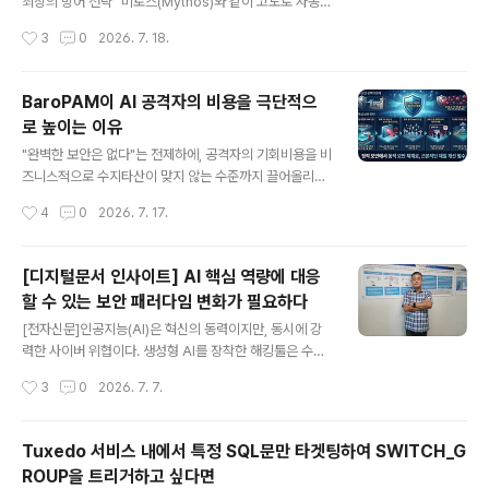
강력한 보안 이점을 얻을 수 있다. 1. 인증 메커니즘의 중앙
최상의 방어 전략" 미토스(Mythos)와 같이 고도로 자동화
집중화 및 일원화 OS 계정 정책(패스워드 복잡도, 계정 잠
된 AI 공격자는 시스템의 패턴을 학습하고, 취약점을 실시
작성시간
3
0
2026. 7. 18.
금, 만료일 등)과 2..
간으로 분석하여 우회하는 데 특화되어 있다. 이러한 위협
으로부터 시스템을 보호하기 위해서는 단순히 방어벽을 높
이는 것을 넘어, "AI가 학습할 수 없는 구조"를 갖추거나
BaroPAM이 AI 공격자의 비용을 극단적으
"공격 표면 자체를 최소화"하는 전략이 핵심이다. 전문가들
로 높이는 이유
이 제안하는 AI 공격 방어 솔루션의 핵심 특징은 다음과 같
글 내용
다. 1. AI의 학습 기회를 원천 차단하는 '다계층 인증 체계'
"완벽한 보안은 없다"는 전제하에, 공격자의 기회비용을 비
AI 공격자는 유저 영역(User Space)에서 동작하는 일반
즈니스적으로 수지타산이 맞지 않는 수준까지 끌어올리는
적인 에이전트나 애플리케이션의 API 호출 흐름, 메모리
전략은 현대 사이버 보안의 핵심인 "위험 기반 접근 방식(R
작성시간
4
0
2026. 7. 17.
변조 등을 시뮬레이션하여 취약점을 찾아낸다. 1)..
isk-based Approach)"과 정확히 일치한다. 특히 AI(M
ythos와 같은 가상의 지능형 공격자)를 상대로 한 방어 기
제로서 BaroPAM이 갖는 강점은 다음과 같은 논리적 체
[디지털문서 인사이트] AI 핵심 역량에 대응
계를 완성한다. BaroPAM이 AI 공격자의 비용을 극단적
할 수 있는 보안 패러다임 변화가 필요하다
으로 높이는 이유는 다음과 같다. 1. 진입 장벽의 최적화 (O
글 내용
S 커널 레벨 PAM & 실시간 탐지) AI 공격자가 사용자 영
[전자신문]인공지능(AI)은 혁신의 동력이지만, 동시에 강
역(User-space)에서 시스템을 장악하려 해도, 커널 레
력한 사이버 위협이다. 생성형 AI를 장착한 해킹툴은 수밀
벨에서 즉각적인 이상 징후를 탐지하고 차단하면 공격자의
리초(ms) 단위로 취약점을 파악해 기존 방어체계를 무력
작성시간
3
0
2026. 7. 7.
"첫 번째 발판" 자체가 사라진다. AI가 아무리 빠..
화하고 있다. AI해킹 시대에 구시대적 보안 정책을 고집하
는 것은 최첨단 스텔스기를 낡은 방패로 막으려고 하는 것
과 같다. 이제는 보안 체계의 근본적인 구조를 바꿔야 할 때
Tuxedo 서비스 내에서 특정 SQL문만 타겟팅하여 SWITCH_G
다. 기존 에이전트 방식이나 중앙 집중식 애플리케이션 보
ROUP을 트리거하고 싶다면
안 솔루션은 근본적으로 운용체계(OS) 위에서 실행되는
글 내용