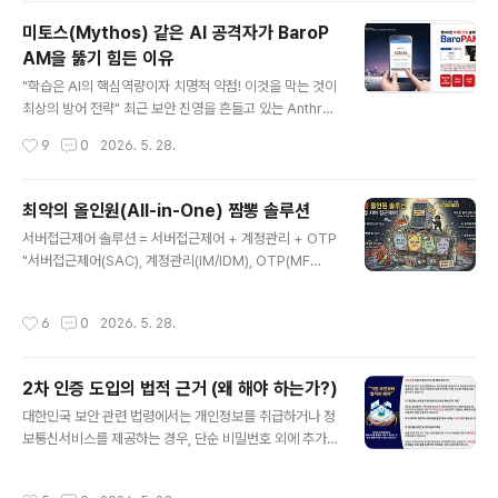
P 인증 의무 대상인데 받지 않았을 때 (미취득) 법적 의무
미토스(Mythos) 같은 AI 공격자가 BaroP
대상자임에도 불구하고 기한 내에 인증을 취소하거나 거부
AM을 뚫기 힘든 이유
할 경우, 가장 먼저 "직접적인 법적 처벌(과태료)"을 받게
글 내용
되며, 기업 신뢰도에 치명적인 타격을 입는다. 1) 법적 제재
"학습은 AI의 핵심역량이자 치명적 약점! 이것을 막는 것이
(과태료 부과) 최대 3,000만 원 이하의 과태료가 부과된
최상의 방어 전략" 최근 보안 진영을 흔들고 있는 Anthro
다. (정보통신망법 제76조 제1항 제3호) 과태료 부과 이후
pic의 미토스(Mythos) 프리뷰나 이를 악용하는 AI 기반
작성시간
9
0
2026. 5. 28.
에도 계속해서 인증을 받지 않으면, 시정 명령과 함께 추가
공격자들의 등장은 방어자들에게 분명 커다란 패러다임의
적인 ..
전환을 요구하고 있다. 미토스의 핵심 무기는 사람이 수개
월 걸릴 "제로데이 취약점 발굴"과 "멀티홉 익스플로잇 체
최악의 올인원(All-in-One) 짬뽕 솔루션
이닝(Vulnerability Chaining)"을 기계적인 속도로 자동
글 내용
서버접근제어 솔루션 = 서버접근제어 + 계정관리 + OTP
화한다는 점이다. 결론부터 말씀드리면, 공격자가 미토스
"서버접근제어(SAC), 계정관리(IM/IDM), OTP(MF
급 AI를 동원하더라도 BaroPAM 아키텍처 자체를 원천적
A)"를 하나의 솔루션에 무리하게 다 때려 넣은 "올인원(All
으로 무력화하거나 우회하는 것은 불가능에 가깝다. AI 공
-in-One)" 자칭 짬뽕 솔루션들은 보안 시장에서 심각한
격의 메커니즘과 BaroPAM의 방어 기조를 비교해 보면
작성시간
6
0
2026. 5. 28.
아킬레스건으로 지적받고 있다. 왜 이 솔루션이 해커들이
그 이유가 명확해진다. 1. AI의 주무기 "취약점 체이닝..
가장 좋아하는 "맛집"이 될 수밖에 없는지, 이유는 다음과
같다. 1. 단일 장애점/단일 공격점 (SPoF: Single Point o
2차 인증 도입의 법적 근거 (왜 해야 하는가?)
f Failure) 모든 계정 정보, 접근 권한, 인증(OTP) 키가 하
글 내용
나의 시스템이나 DB에 모여 있다. 현실: 해커 입장에서는
대한민국 보안 관련 법령에서는 개인정보를 취급하거나 정
이 "짬뽕 서버" 하나만 뚫으면 기업의 모든 서버 프리패스
보통신서비스를 제공하는 경우, 단순 비밀번호 외에 추가
권을 얻는 것과 같다. "한방에 훅 간다"는 표현이 정확히 이
적인 인증 수단을 적용할 것을 명시하고 있다. ① 개인정보
지점을 지적한다. 2. 보안..
보호법 (개인정보의 안전성 확보조치 기준) 제6조(접근통
작성시간