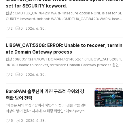
는 보안 위협 속에서 BaroPAM은 단순한 추가 인증 도구
set for SECURITY keyword.
가 아니라, 제로 트러스트(Zero Trust) 철학을 완벽하게
글 내용
실현하는 초강력 커널 기반 다계층 인증 솔루션이다. AI·양
현상 : CMDTUX_CAT:8423: WARN: Insecure option NONE is set for SE
자 시대에 BaroPAM이 왜 시장을 선도하는 독보적인 솔
CURITY keyword. tmboot: WARN: CMDTUX_CAT:8423: WARN: Insecu
루션인지 그 핵심 가치는 다음과 같다. 1. AI·양자 시대를 정
re option NONE is set for SECURITY keyword. 원인 : UBBCONFIG 파일
작성시간
2
0
2026. 6. 30.
조준하는 BaroPAM의 4대 핵심 아키텍..
의 *RESOURCES 절(Section)에 있는 SECURITY 키워드가 NONE으로 설정되
어 있기 때문. SECURITY NONE은 Tuxedo 도메인에 접속할 때 아무런 인증 절
차(패스워드 등)를 거치지 않겠다는 뜻. 최근 Tuxedo 버전(특히 rolling patch나
LIBGW_CAT:5208: ERROR: Unable to recover, termin
최신 메이저 버전)에서는 보안 표준이 강화되어, 이 ..
ate Domain Gateway process
글 내용
현상 : 080351.tas47!GWTDOMAIN.42140526.1.0: LIBGW_CAT:5208: E
RROR: Unable to recover, terminate Domain Gateway process 원인 :
Domains Gateway 라이브러리 소프트웨어가 처리할 작업을 예약하는 동안 내부
작성시간
2
0
2026. 6. 30.
오류를 감지하고, 예약 실패의 최대 횟수에 도달했으며 프로세스를 복구할 수 없어서
발생.조치 : 실패한 Domains Gateway 프로세스를 종료한 후 다시 시작하면 정상
작동함.
BaroPAM 솔루션이 가진 구조적 우위와 강
력한 방어 전략
글 내용
"학습은 AI의 핵심역량이자 치명적 약점! 이것을 막는 것이
최상의 방어 전략" 차세대 AI 해킹 위협인 "미토스(Mytho
s)"의 위협 요인과 이를 무력화하는 BaroPAM의 방어 메
작성시간
5
0
2026. 6. 28.
커니즘은 다음과 같다.1. 차세대 AI 위협 '미토스(Mytho
s)'의 공격 특징 1) 자율형 에이전트 및 대량 해킹 초당 수