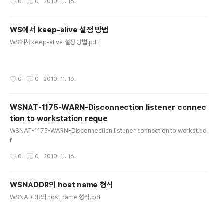
0
0
2010. 11. 16.
WS에서 keep-alive 설정 방법
글 내용
WS에서 keep-alive 설정 방법.pdf
작성시간
0
0
2010. 11. 16.
WSNAT-1175-WARN-Disconnection listener connec
tion to workstation reque
글 내용
WSNAT-1175-WARN-Disconnection listener connection to workst.pd
f
작성시간
0
0
2010. 11. 16.
WSNADDR의 host name 형식
글 내용
WSNADDR의 host name 형식.pdf