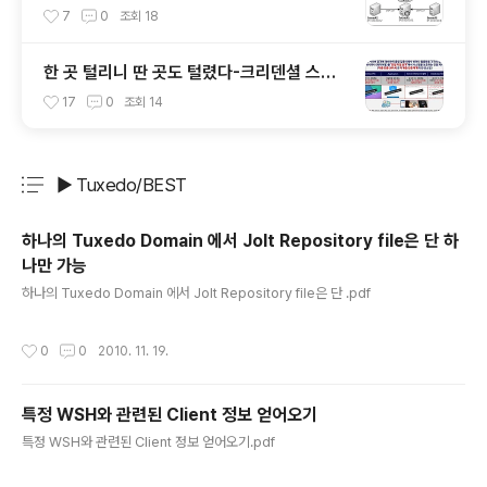
이드
7
0
조회
18
한 곳 털리니 딴 곳도 털렸다-크리덴셜 스터
핑(Credential Stuffing) 공격
17
0
조회
14
▶ Tuxedo/BEST
분류 전체보기
주요 글 목록
하나의 Tuxedo Domain 에서 Jolt Repository file은 단 하
나만 가능
글 내용
하나의 Tuxedo Domain 에서 Jolt Repository file은 단 .pdf
작성시간
0
0
2010. 11. 19.
특정 WSH와 관련된 Client 정보 얻어오기
글 내용
특정 WSH와 관련된 Client 정보 얻어오기.pdf