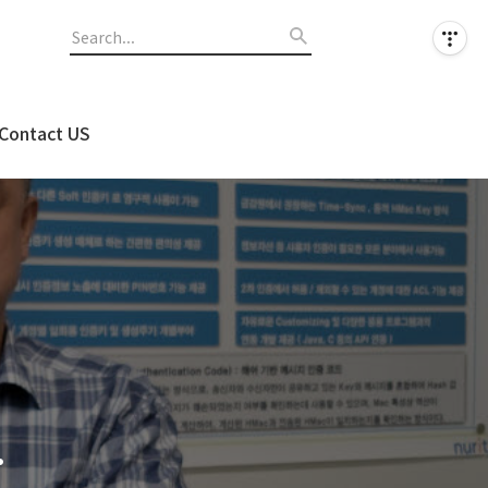
Contact US
업