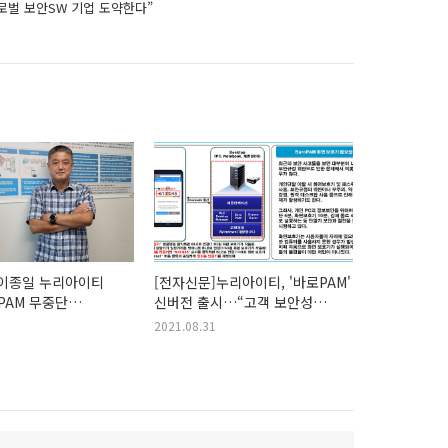
글로벌 보안SW 기업 도약한다”
]이종일 누리아이티
[전자신문]누리아이티, '바로PAM'
PAM 무중단
신버전 출시…“고객 보안성
'철통 보안' 보장”
높인다”
2021.08.31