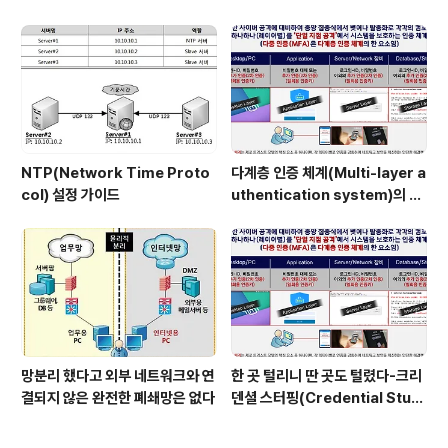
때 이점
NTP(Network Time Proto
다계층 인증 체계(Multi-layer a
col) 설정 가이드
uthentication system)의 특
장점은?
망분리 했다고 외부 네트워크와 연
한 곳 털리니 딴 곳도 털렸다-크리
결되지 않은 완전한 폐쇄망은 없다
덴셜 스터핑(Credential Stuff
ing) 공격