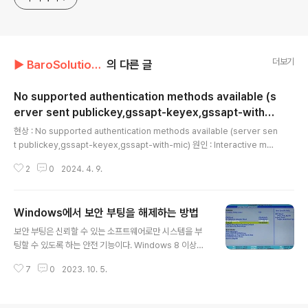
더보기
▶ BaroSolution/오류 메시지
의 다른 글
No supported authentication methods available (s
erver sent publickey,gssapt-keyex,gssapt-with-
글 내용
mic)
현상 : No supported authentication methods available (server sen
t publickey,gssapt-keyex,gssapt-with-mic) 원인 : Interactive mod
e를 지원하지 않음.(/etc/pam.d/sshd 설정 시 nullok를 설정하지 말고 for
2
0
2024. 4. 9.
ward_pass로 설정해야 함) 조치 : "/etc/ssh/sshd_config" 파일에서 "Pa
sswordAuthentication yes"로 변경 후 sshd restart
Windows에서 보안 부팅을 해제하는 방법
글 내용
보안 부팅은 신뢰할 수 있는 소프트웨어로만 시스템을 부
팅할 수 있도록 하는 안전 기능이다. Windows 8 이상에
서만 사용할 수 있다. 보안 부팅은 신뢰할 수 있는 펌웨어로
7
0
2023. 10. 5.
시스템을 부팅하여 바이러스나 맬웨어로 부터 시스템을 보
호할 수 있다. 이 글에서는 문제가 발생할 경우 Windows
보안 부팅 설정을 끄는 방법에 대해 설명한다. 또한 이 가이