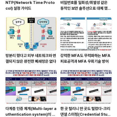
NTP(Network Time Proto
비밀번호를 일회성/휘발성 같은
col) 설정 가이드
동적인 보안 솔루션으로 대체 했을
때 이점
망분리 했다고 외부 네트워크와 연
강력한 MFA도 무력화하는 MFA
결되지 않은 완전한 폐쇄망은 없다
피로공격과 MFA 우회기술 방어
다계층 인증 체계(Multi-layer a
한 곳 털리니 딴 곳도 털렸다-크리
uthentication system)의 특
덴셜 스터핑(Credential Stuff