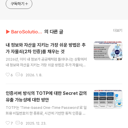
구독하기
더보기
▶ BaroSolution/기술문서
의 다른 글
내 정보와 자산을 지키는 가장 쉬운 방법은 추
가 자물쇠(2차 인증)를 채우는 것
글 내용
2026년, 이미 내 정보가 공공재처럼 돌아다니는 상황에서
내 정보와 자산을 지키는 가장 쉬운 방법은 추가 자물쇠(2
차 인증)를 채우는 것이다. 물론, 설정 자체는 귀찮다. 로그
6
0
2026. 1. 8.
인할 때마다 스마트폰을 확인해 번호를 입력하거나 안면
인식을 해야 한다. 하지만 그 작은 불편함이 디지털 라이프
를 지키는 최소한의 방화벽이다.ID와 PW에 의존하던 전통
인증서버 방식의 TOTP에 대한 Secret 값의
적 지식 기반 인증(Knowledge-based Authenticatio
n) 보안 시스템의 한계가 여실히 드러났다. 유출된 수억건
유출 가능성에 대한 방안
글 내용
의 ID/PW 정보는 해커들의 무차별 대입 공격(brute-forc
TOTP는 'Time-based One-Time Password'로 일
e attacks)이나 자격 증명 스터핑(Credential Stuffing)
회용 비밀번호의 한 종류로, 시간에 기반한 동적 인증을 제
의 핵심 재료로 작용한다. 인공지능(AI)의 발달로 이러한
공하는 방식이다. TOTP는 고유하고 시간에 민감한 코드
공격 효율성은 한층 더 업그레이드됐다..
7
0
2025. 12. 23.
를 생성하는 특정 유형의 OTP 이다. 인증 서버와 사용자