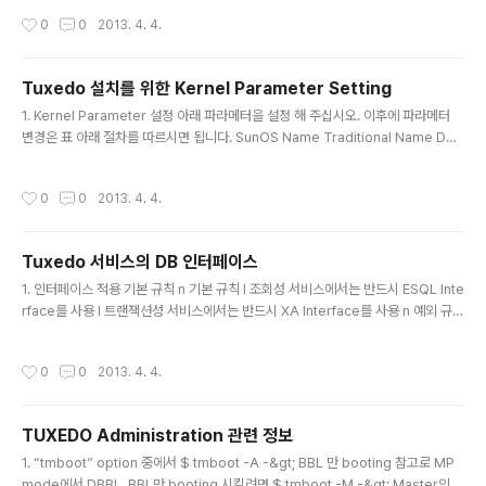
uting)을 이용한 장애 대처 l Replicated Server Process들간의 ..
작성시간
0
0
2013. 4. 4.
Tuxedo 설치를 위한 Kernel Parameter Setting
글 내용
1. Kernel Parameter 설정 아래 파라메터을 설정 해 주십시오. 이후에 파라메터
변경은 표 아래 절차를 따르시면 됩니다. SunOS Name Traditional Name Def
aults shmsys:shminfo_shmmax SHMMAX 131072 shmsys:shminfo_sh
mseg SHMSEG 6 shmsys:shminfo_shmmni SHMMNI 100 semsys:se
작성시간
0
0
2013. 4. 4.
minfo_semmns SEMMNS 60 semsys:seminfo_semmni SEMMNI 10 se
msys:seminfo_semmsl SEM..
Tuxedo 서비스의 DB 인터페이스
글 내용
1. 인터페이스 적용 기본 규칙 n 기본 규칙 l 조회성 서비스에서는 반드시 ESQL Inte
rface를 사용 l 트랜잭션성 서비스에서는 반드시 XA Interface를 사용 n 예외 규칙
l 조회성 서비스에서 트랜잭션성 서비스를 호출시 F tpbegin()을 실행한 후에 tpca
ll()을 실행 l 트랜잭션성 서비스에서 조회성 서비스..
작성시간
0
0
2013. 4. 4.
TUXEDO Administration 관련 정보
글 내용
1. “tmboot” option 중에서 $ tmboot -A -&gt; BBL 만 booting 참고로 MP
mode에서 DBBL, BBL만 booting 시킬려면 $ tmboot -M -&gt; Master의 D