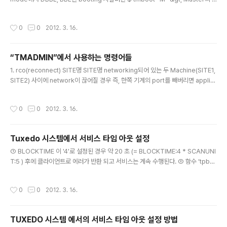
BBL, BBL만 booting $ tmboot -B Slave_LMID -&gt; Slave의 BBL만 boot
ing $ tmboot -T GROUP명 -&gt; TMS 만 booting $ tmboot -s SERVER
작성시간
0
0
2012. 3. 16.
명 -&gt; 해당 server만 booting $ tmboot -i SERVER_ID -&gt; server_id
에 해당되는 se..
“TMADMIN”에서 사용하는 명령어들
글 내용
1. rco(reconnect) SITE명 SITE명 networking되어 있는 두 Machine(SITE1,
SITE2) 사이에 network이 끊어질 경우 즉, 한쪽 기계의 port를 빼버리면 applic
ation 프로그램에서는 TPETIME 에러가 발생하고 이후에 TPEOS 에러가 발생. -
&gt; network 복구(port 연결) 후에 tmshutdown -&gt; tmboot 하면 Assum
작성시간
0
0
2012. 3. 16.
e start ... 라는 에러 메세지가..
Tuxedo 시스템에서 서비스 타임 아웃 설정
글 내용
① BLOCKTIME 이 '4'로 설정된 경우 약 20 초 (= BLOCKTIME:4 * SCANUNI
T:5 ) 후에 클라이언트로 에러가 반환 되고 서비스는 계속 수행된다. ② 함수 ‘tpbe
gin()’에서 타임아웃 시간을 설정한 경우 'BLOCKTIME'은 무시되고 '20'으로 설정
한 경우 20 초 후에 클라이언트로 에러가 반환되고 수행중인 SQL 오퍼레..
작성시간
0
0
2012. 3. 16.
TUXEDO 시스템 에서의 서비스 타임 아웃 설정 방법
글 내용