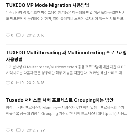
TUXEDO MP Mode Migration 사용방법
글 내용
1. 준비사항 Ø 필수조건 마이그레이션 기능은 마스터와 백업 머신 둘다 동일한 턱시
도 배포판에서 운영되어야 하며, 여러 슬레이브 노드에 설치되어 있는 턱시도 배포판
보다 버전이 같거나 높아야 한다. Ø 마이그레이션 방법 l 마스터 머신과 백업 머신간
DBBL 프로세스 스위칭 l 기본 머..
작성시간
0
0
2012. 3. 16.
TUXEDO Multithreading 과 Multicontexting 프로그래밍
사용방법
글 내용
1. 기본사항 Ø Multithreaed/Multicontexted 응용 프로그램에 대한 지원 Ø BE
A 턱시도는 다음과 같은 경우에만 해당 기능을 지원한다. ① 커널 레벨 쓰레트 패키
지 지원(유저 레벨 쓰레트 패키지은 지원하지 않음) ② C 언어로 작성된 Multithrea
작성시간
0
0
2012. 3. 16.
ded 응용 프로그램 지원(COBOL 언어는 지원하지 않음) ③ M..
Tuxedo 서비스를 서버 프로세스로 Grouping하는 방안
글 내용
장점 : - 서버 프로세스당 Memory는 서비스가 많건 적건 일정 - 프로세스의 수가
적을수록 성능에 영향 1. Grouping 기준 q 한 서버 프로세스내에서 tpcall() 사용
금지 -&gt; 서비스 형태 대신 “C 함수” 호출은 사용 가능 q 비슷한 Response Ti
me을 갖는 서비스들은 Grouping · 1초 이내는 Grouping하고 · 5..
작성시간
0
0
2012. 2. 29.