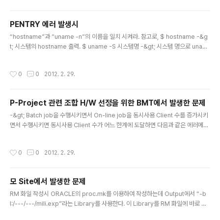
PENTRY 에러 발생시
글 내용
“hostname”과 “uname -n”의 이름을 일치 시켜라. 참고로, $ hostname -&g
t; 시스템의 hostname 출력. $ uname -S 시스템명 -&gt; 시스템 명으로 unam
e 변경. (or setuname() 함수 사용)
작성시간
0
0
2012. 2. 29.
P-Project 관련 조합 H/W 선정을 위한 BMT에서 발생한 문제
글 내용
-&gt; Batch job을 수행시키면서 On-line job을 동시사용 Client 수를 증가시키
면서 수행시키면 동시사용 Client 수가 어느 한계에 도달하면 다음과 같은 에러메시
지 발생. “BRIDGE: CMDTUX_CAT:1380 ERROR: Message queue blocki
ng prevented delivery, ..” - Server에서 다른 Server로 call하는 함수를 tpf
작성시간
0
0
2012. 2. 29.
orward()에서 tpcall()로 ..
모 Site에서 발생한 문제
글 내용
RM 화일 작성시 ORACLE의 proc.mk를 이용하여 작성하는데 Output에서 “-b
I:/---/---/mili.exp”라는 Library를 사용한다. 이 Library를 RM 화일에 바로 사
용하면 중간의 colon(:) 때문에 Link가 않되는 문제가 발생. -&gt; 해결하기 위해서