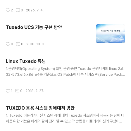
_TRANSACTIONS TO tuxuser; SQL> GRANT SELECT ON SYS.DBA_2
작성시간
2
0
2026. 7. 4.
PC_PENDING TO tuxuser; SQL> GRANT SELECT ON SYS.DBA_2PC_N
EIGHBORS TO tuxuser; SQL> GRANT SELECT ON SYS.PENDING_TRA
NS$ TO tuxuser; SQL> GRANT FORCE TRANSACTION TO tuxuser;
Tuxedo UCS 기능 구현 방안
S..
작성시간
0
0
2018. 10. 10.
Linux Tuxedo 튜닝
글 내용
1.운영체제(Operating System) 확인 운영 중인 Tuxedo 운영서버의 linux 2.6.
32-573.el6.x86_64를 기준으로 OS Patch에 따른 서비스 팩(Service Pack)
이 정확하게 적용되었는지 확인을 해야 한다. GNU 홈페이지에서 지원을 하지 않는
부분에 대해서는 정확한 검증이 없었음을 의미한다. 1.1 운영체제 버전 확인 및..
작성시간
1
0
2018. 2. 27.
TUXEDO 응용 시스템 장애대처 방안
글 내용
1. Tuxedo 어플리케이션 시스템 장애 대처 Tuxedo 시스템에서 제공되는 장애 대
처를 위한 기능은 아래와 같이 정리 할 수 있고 각 방법을 어플리케이션의 구성이나
시스템 구성에 따라 적용 할 수 있다. l 데이터 의존 라우팅 (Data-Dependent-Ro