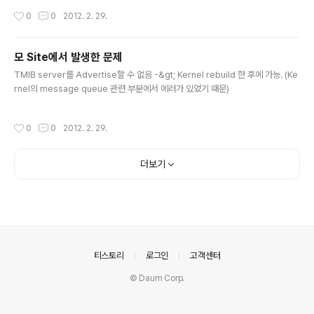
“.profile”에 XXX=“-bI:/---/---/mili.exp” export XXX 한 후에 RM 화일내에
작성시간
0
0
2012. 2. 29.
서 ${XX..
모 Site에서 발생한 문제
글 내용
TMIB server를 Advertise할 수 없음 -&gt; Kernel rebuild 한 후에 가능. (Ke
rnel의 message queue 관련 부분에서 에러가 있었기 때문)
작성시간
0
0
2012. 2. 29.
더보기
의안내
티스토리
로그인
고객센터
© Daum Corp.