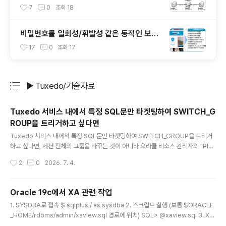
이드
7
0
조회
18
비밀번호를 일회성/휘발성 같은 동적인 보안
솔루션으로 대체 했을 때 이점
17
0
조회
17
▶ Tuxedo/기술자료
분류 전체보기
주요 글 목록
Tuxedo 서비스 내에서 특정 SQL문만 타겟팅하여 SWITCH_G
ROUP을 트리거하고 싶다면
글 내용
Tuxedo 서비스 내에서 특정 SQL문만 타겟팅하여 SWITCH_GROUP을 트리거
하고 싶다면, 세션 전체의 그룹을 바꾸는 것이 아니라 오라클 리소스 관리자의 "Plan
Directive"와 "SQL Plan Management" 또는 "SQL 별 속성"을 활용해야 한다.
작성시간
2
0
2026. 7. 4.
현실적으로 오라클 리소스 매니저는 세션/유저/프로그램 단위로 제어하므로, 특정 S
QL문에만 개별 스위칭을 걸려면 다음과 같은 전략이 필요하다. 1. 세션 컨텍스트 활
용 (가장 추천) 특정 SQL을 실행하기 전후로 현재 세션의 Consumer Group을 일
Oracle 19c에서 XA 관련 작업
시적으로 변경하는 방식이다. 이를 통해 Tuxedo 서비스가 특정 SQL 실행 시에만
글 내용
1. SYSDBA로 접속 $ sqlplus / as sysdba 2. 스크립트 실행 (보통 $ORACLE
제한된 그룹으로 스스로 이동하게 할 수 있다. Tuxedo 서비스 코드 예시: ..
_HOME/rdbms/admin/xaview.sql 경로에 위치) SQL> @xaview.sql 3. XA
관련 패키지 실행 권한 부여 SQL> GRANT SELECT ON SYS.DBA_PENDING