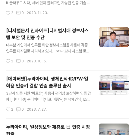
인증을 무력화시키기는 우회 기술 및 피로 공격을 방어해
비클라우드 시대, 서버 없이 플러그인 가능한 인증 기술 전
2차 인증 취약점을 보완하고 안전하게 VPN을 사용할 수
환해야 [데이터넷] 사상 초유의 정부 행정망 마비 사건은
작성시간
2
0
2023. 11. 23.
있게 한다. VPN의 관리 및 운영 비용을 절감할 수 있다”고
정부 인증시스템 네트워크 장비 오류가 원인으로 밝혀졌
말했다. 김선애 기자 출처..
다. 이 사건이 시사하는 여러 의미가 있지만, 게이트웨이 방
식의 인증서버가 갖는 근본적인 문제를 해결해야 한다는
[디지털문서 인사이트]디지털시대 정보시스
점을 주의 깊게 살펴봐야 한다.이번 사건 이전에도 기존 인
템 보안 및 인증 수단
증 방식의 한계가 분명하게 드러나는 사고가 여러 차례 있
글 내용
었다. 특히 랩서스 조직에 의해 기밀정보 유출 사고를 겪은
대부분 기업에서 업무를 위한 정보시스템을 사용해 각종
국내 글로벌 기업의 경우, 2차인증 우회, MFA 피로공격 등
업무를 디지털로 처리하고 있다. 그러다 보니 시스템 로그
으로 내부정보에 접근할 수 있는 권한을 탈취당한 것으로
인 때 다양한 보안 절차를 구비, 인증을 하고 있는 상황이
작성시간
2
0
2023. 10. 5.
알려진다.기존 인증 방식은 프록시·게이트웨이 서버를 통
다. 최근에는 해커에 의한 시스템 침입이나 개인정보 유출
하는 것으로, 우회접속과 원격접속..
도 비일비재, 더 이상 미룰 수 없는 문제로 대두되고 있다.
시스템이 고도화됨에 따라 보안 및 인증 수단도 발전하고
[데이터넷]누리아이티, 생체인식·ID/PW·일
있지만 해킹 기술도 발전하고 있어 보안 시스템 담당자 고
회용 인증키 결합 인증 솔루션 출시
민은 늘어가고 있는 상황이다.이러한 정보시스템 로그인
글 내용
때 사용되는 인증수단에 대해 알아보고자 한다. 보통의 정
3단계 인증 지원 ‘바로팜’, 사용자 편의성 보장하며 인증 강
보시스템은 아이디와 패스워드로 접근통제가 이뤄지고 있
화 [데이터넷] 누리아이티(대표 이종일)는 생체인식, ID/P
는 데 별도의 추가적인 인증 절차를 두는 방식을 2차 인증
W, 일회용 인증키까지 결합한 3단계 인증을 지원하는 ‘바
작성시간
2
0
2023. 7. 27.
방식이라고 한다. 이중 게이트웨이-프록시 방식이나, SM
로팜(BaroPAM)’을 출시했다고 26일 밝혔다. 바로팜은
S 또는 이메일 등 문자기반 인증방식은 해커 ..
별도의 인증서버가 필요 없이 다중 인증이 필요한 다양한
운영체제와 애플리케이션에 누구나 손쉽게 곧바로 적용할
누리아이티, 일성정보와 제휴로 日 인증 시장
수 있는 플러그인 가능한 인증 모듈로 제공된다. 바로팜의
진출