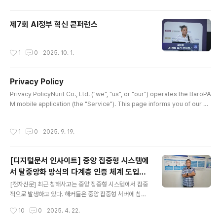
다. AI기반 해킹툴은 수만 번 반복 학습하며 보안 패턴을 역
으로 파악해 무력화하기 때문에 기존의 보안 프로그램은 A
I기반 해킹툴의 우회 공격이나 권한 상승 공격을 근본적으
제7회 AI정부 혁신 콘퍼런스
로 차단하기 어렵다. 따라서 이를..
작성시간
1
0
2025. 10. 1.
Privacy Policy
글 내용
Privacy PolicyNurit Co., Ltd. ("we", "us", or "our") operates the BaroPA
M mobile application (the "Service"). This page informs you of our po
licies regarding the collection, use, and disclosure of personal data
when you use our Service and the choices you have associated with
작성시간
1
0
2025. 9. 19.
that data.1. Information Collection and UseWe built the BaroPAM app a
s a Free app. To prioritize user privacy, BaroPAM do..
[디지털문서 인사이트] 중앙 집중형 시스템에
서 탈중앙화 방식의 다계층 인증 체계 도입의
글 내용
필요성
[전자신문] 최근 침해사고는 중앙 집중형 시스템에서 집중
적으로 발생하고 있다. 해커들은 중앙 집중형 서버에 침투
하여 시스템을 장악하고 정보를 유출해 도용 및 악용하거
작성시간
10
0
2025. 4. 22.
나, 관리콘솔에 악성코드 삽입, 정보를 삭제한 후 시스템을