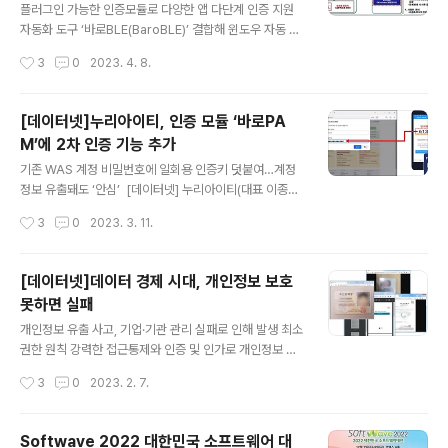
용한 소유기반 3단계 인증방식이다. 바로팜(BaroPAM)은
플러그인 가능한 인증모듈로 다양한 앱 다단계 인증 지원
제로 트러스트 보안 모델로 정보자산의 보안 강화를 위해
자동화 도구 ‘바로BLE(BaroBLE)’ 결합해 윈도우 자동 로
2차 인증(추가 인증)이 필요한 다양한 운영체제와 애플리
그인 등 쉽게 연결 [데이터넷] 누리아이티(대표 이종일)는
작성시간
3
0
2023. 4. 8.
케이션에 바로 적용할 수 있다. 플러그인 가능한 인증 모듈
정보자산 보안 강화를 위해 사용자 식별·인증을 위해 지문·
(PAM) 방식..
안면인식 등 생체인증을 적용해 3단계 인증을 추가한 플러
그인 가능한 인증 모듈 '바로팜(BaroPAM)'을 출시했다고
[데이터넷]누리아이티, 인증 모듈 ‘바로PA
6일 밝혔다. 누리아이티는 1단계 인증은 지문·안면인식 등
M’에 2차 인증 기능 추가
속성을 기반으로 한 생체인식, 2단계 인증으로 ID/PW 등
글 내용
을 이용한 지식기반 인증, 3단계로 일회용 인증키를 이용
기존 WAS 계정 비밀번호에 일회용 인증키 덧붙여…계정
한 소유기반 3단계 인증을 제안한다. '바로팜(BaroPA
정보 유출돼도 ‘안심’ [데이터넷] 누리아이티(대표 이종일)
M)'은 제로 트러스트 보안 모델로 정보자산의 보안 강화를
는 아이리스인포테크(대표 조광희)와 협력해 웹 애플리케
작성시간
3
0
2023. 3. 11.
위해 2차 인증(추가 인증)이 필요한 다양한 운영체제와 애
이션 서버(WAS)의 콘솔 로그인 시 보안 취약점을 개선하
플리케이션에..
고자 사용자 식별·인증을 위해 2차 인증을 추가한 플러그
인 가능한 인증 모듈 ‘바로PAM(BaroPAM)’을 출시했다
[데이터넷]데이터 경제 시대, 개인정보 보호
고 10일 밝혔다.이 제품은 정보자산 보안 강화를 위해 인증
못하면 실패
이 필요한 다양한 운영체제와 애플리케이션에 적용할 수
글 내용
있는 인증 솔루션이다.웹로직(Weblogic), 제우스(JEU
개인정보 유출 사고, 기업·기관 관리 실패로 인해 발생 최소
S), 톰캣(Tomcat) 등과 같은 WAS 콘솔의 포트 및 로그
권한 원칙 강력한 접근통제와 인증 및 인가로 개인정보 보
인 계정 정보는 중요한데, 대부분의 기업에서 설치 시 설정
호해야 [데이터넷] 개인정보 유출 사고가 끊임없이 일어나
작성시간
3
0
2023. 2. 7.
한 정보를 그대로 사용하고 있는 것이 현실이다.누리아이
고 있다. 개인정보 유출은 피싱, 보이스피싱을 비롯한 각종
티 관계자는 “WAS..
사기사건으로 이어질 수 있으며, 지하시장에서 반복적으로
재판매돼 장기간 피해를 입을 수 있다. 사고가 발생하면 유
Softwave 2022 대한민국 소프트웨어 대