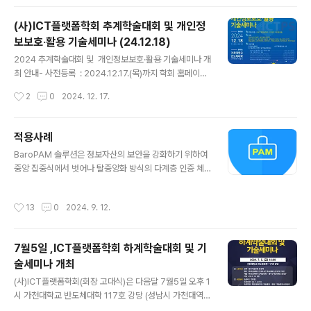
무력화시켜 서비스를 불능 상태로 만든다. 이는 기업에 커
다란 피해를 준다. 이처럼 중앙 집중형 시스템은 보안에 있
(사)ICT플랫폼학회 추계학술대회 및 개인정
어서 여러가지 취약한 문제점을 드러내고 있다. 중앙 집중
보보호‧활용 기술세미나 (24.12.18)
형 시스템은 논리적인 망구성의 변경이나 우회경로가 해커
글 내용
들에게 쉽게 뚫릴 수 있다. 이로 인해 시스템의 사용자·시스
2024 추계학술대회 및 개인정보보호·활용 기술세미나 개
템·계정정보가 유출돼 큰 문제가 발생할 수 있다. 중앙 집중
최 안내- 사전등록 : 2024.12.17.(목)까지 학회 홈페이지
형 시스템에 장애가 발생하면 전체 시스템에 접근이 불가
사전등록 게시판 (ictps.or.kr/homepage/formPage/
작성시간
2
0
2024. 12. 17.
능해지고 사용자들이 시스템 접근이 어려워진다. 또 중앙
fwconf_pr)2024 추계학술대회가 24년 12월 18일 수
집중형은 '단일 지점 공격'에 의한 시스..
요일 오후 1시부터가천대학교 반도체대학 3층 233호 계
단강의실에서 개최됩니다. 이번 추계 학술대회는 정기총
적용사례
회 및 대학생논문경영대회가 함께 진행되며대한민국 ICT
글 내용
BaroPAM 솔루션은 정보자산의 보안을 강화하기 위하여
플랫폼대상 시상식도 진행되오니 많은 참여와 관심 부탁드
중앙 집중식에서 벗어나 탈중앙화 방식의 다계층 인증 체
리겠습니다. * 등록은 233호 강의실 출입구(3층)에서 진
계(Multi-layer authentication system)를 지원하는
행됩니다.* 사전 등록 후 현장 참가 시, 희망자에 한하여 기
솔루션이기 때문에 적용처는 공개하지 않음.(2026-08
술세미나 수료증 (2시간) 발급됩니다.* 행사 당일 주차 지
작성시간
13
0
2024. 9. 12.
현재)◈공공기관 중앙부처: 41개 기관 지자체: 15개 기관
원됩니다. 자세한 사항은 프로그램 참고 부탁드립니다.
준정부기관: 60개 기관 기타공공기관: 46개 기관 공기업:
28개 기관 지방공기업: 36개 기관 ◈금융.보험: 200개
7월5일 ,ICT플랫폼학회 하계학술대회 및 기
기업 ◈일반.제조: 88개 기업◈토목.건설: 3개 기업 ◈항
술세미나 개최
만.물류.유통: 2개 기업 ◈의료.제약: 11개 기업 ◈교육: 9
글 내용
개 교육 기관 ◈해외: 6개 기업
(사)ICT플랫폼학회(회장 고대식)은 다음달 7월5일 오후 1
시 가천대학교 반도체대학 117호 강당 (성남시 가천대역)
에서 하계학술대회 및 기술세미나를 개최한다. 이번 세미