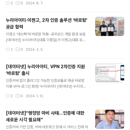
작성시간
2
0
2024. 8. 7.
나에서는 학술 논문 발표 및 기업솔루션에 대해 전문가들
이 참석 AI 선도방안에 대해 토론을 가질 예정이다. 사
전 등록은 7월4일까지이며,등록비는 10만원이다. (사)IC
누리아이티·이젠고, 2차 인증 솔루션 ‘바로팜’
T플랫폼학회가 주최하는 이번 하계학술대회 및 기술 세미
공급 협력
나에는 ㈜누리아이티, ㈜대신정보통신, 세림TSG㈜, ㈜
글 내용
시야인사이트, 쌍용정보통신㈜, ㈜온더라이브, ㈜올포랜
이젠고 ‘데브팩’에 바로팜 적용···로우코드 개발 환경 보호
드, ㈜인라스, 지니언스㈜, 지엔소프트㈜, ㈜진인프라,
[데이터넷] 누리아이티(대표 이종일)가 이젠고(대표 유영
클라우데라코리아㈜, ㈜한국아이티컨설팅이 후원하고 있
선)와 2차 인증 솔루션 ‘바로팜(BaroPAM)’ 공급을 위한
작성시간
2
0
2024. 3. 5.
다. ◆계좌번호 : 우리은행 1006-501-393067 사단법
파트너십 계약을 체결했다고 4일 밝혔다. 이번 계약으로
인 아이씨티플랫폼학회 ☎ 후원기업 공문 및 ..
이젠고의 기업용 풀스택 로우코드 개발환경 패키지인 ‘데
브팩’에 누리아이티의 2차 인증와 암복호화 기능을 적용해
[데이터넷] 누리아이티, VPN 2차인증 지원
보안을 강화키로 했다. 바로팜은 인증서버가 필요 없는 플
‘바로팜’ 출시
러그인 가능한 인증 모듈로, 다양한 운영체제와 애플리케
글 내용
이션을 위한 2차인증으로 사용될 수 있다. 이종일 누리아
인증서버 없이 플러그인 가능한 인증모듈로 제공 바로팜
이티 대표는 “이젠고와 파트너십으로 넥사크로 플랫폼 기
이용 VPN 로그인 화면/ 누리아이티 [데이터넷] 누리아이
반 애플리케이션 프로젝트 표준 공통 모듈·기능에 2차 인
티(대표 이종일)는 VPN 2차인증을 지원하는 ‘바로팜(Bar
작성시간
2
0
2024. 1. 12.
증과 암복호화 기능을 추가할 수 있게 됐다. 양사 협력으로
oPAM)’을 출시했다고 10일 밝혔다. 바로팜은 별도의 인
고객 맞춤형 솔루션을 제공할 것”..
증서버가 필요 없이 다중 인증이 필요한 다양한 운영체제
와 애플리케이션에 누구나 손쉽게 곧바로 적용할 수 있는
[데이터넷]“행정망 마비 사태…인증에 대한
플러그인 가능한 인증 모듈(PAM)로 제공된다. 이종일 누
새로운 시각 필요해”
리아이티 대표는 “지능화된 사이버 공격에 대응하기 위해
글 내용
서는 VPN에 2차 인증이 필요하다. 바로팜은 VPN의 2차
인증서버 기반 인증, 서버·네트워크 장애 시 서비스 전체 마