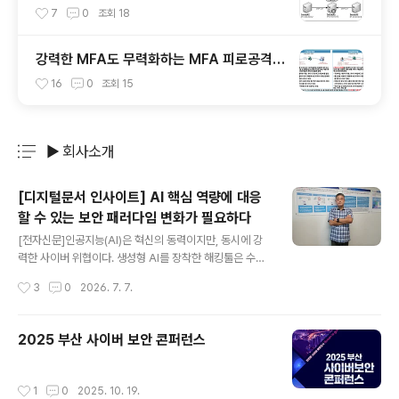
이드
7
0
조회
18
강력한 MFA도 무력화하는 MFA 피로공격과
MFA 우회기술 방어
16
0
조회
15
▶ 회사소개
분류 전체보기
주요 글 목록
[디지털문서 인사이트] AI 핵심 역량에 대응
할 수 있는 보안 패러다임 변화가 필요하다
글 내용
[전자신문]인공지능(AI)은 혁신의 동력이지만, 동시에 강
력한 사이버 위협이다. 생성형 AI를 장착한 해킹툴은 수밀
리초(ms) 단위로 취약점을 파악해 기존 방어체계를 무력
작성시간
3
0
2026. 7. 7.
화하고 있다. AI해킹 시대에 구시대적 보안 정책을 고집하
는 것은 최첨단 스텔스기를 낡은 방패로 막으려고 하는 것
과 같다. 이제는 보안 체계의 근본적인 구조를 바꿔야 할 때
2025 부산 사이버 보안 콘퍼런스
다. 기존 에이전트 방식이나 중앙 집중식 애플리케이션 보
안 솔루션은 근본적으로 운용체계(OS) 위에서 실행되는
하나의 '프로세스'에 불과하기 때문에 구조적인 한계가 있
작성시간
1
0
2025. 10. 19.