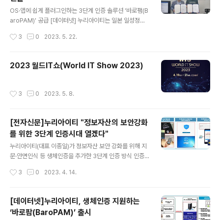
3단계 인증은 지문·안면인식 등 속성을 기반으로 한 생체
글 내용
인식, ID/PW 등을 이용한 지식기반 인증, 바로팜 일회용
OS·앱에 쉽게 플러그인하는 3단계 인증 솔루션 '바로팸(B
인증키를 이용한 소유기반 인증으로 구성된다. 한국인식산
aroPAM)' 공급 [데이터넷] 누리아이티는 일본 일성정보
업의 AI안면인식 기술과 결합해 윈도우 자동 로그인, 화면
와 전략적 파트너십을 체결하고 3단계 인증 솔루션 '바로
작성시간
3
0
2023. 5. 22.
보호기를 자동해제해 사용 편의성과 보안성을 강화했다.
팸(BaroPAM)'으로 일본 시장에 진출한다고 19일 밝혔
이종일 누리아이티 대표는..
다. 바로팸(BaroPAM)은 2차 인증(추가 인증)이 필요한
다양한 운영체제와 애플리케이션에 플러그인 할 수 있는
2023 월드IT쇼(World IT Show 2023)
인증 모듈을 적용했다. 생체인식 적용 3단계 인증을 지원
하며, 인증서버나 DB 등 추가 도입해야 할 장비가 없다. 바
로팸(BaroPAM)은 3단계 인증 체계를 구현한다. 지식기
작성시간
3
0
2023. 5. 8.
반 인증(ID/비밀번호), 소유기반 인증(일회용 인증키)에 지
문·안면 등 생체인식을 이용하는 속성기반 인증을 추가할
수 있다. 이종일 누리아이티 대표는 "날로 지능화된 사이버
[전자신문]누리아이티 "정보자산의 보안강화
공격에 대응하..
를 위한 3단계 인증시대 열겠다"
글 내용
누리아이티(대표 이종일)가 정보자산 보안 강화를 위해 지
문·안면인식 등 생체인증을 추가한 3단계 인증 방식 인증
모듈 '바로팜'(BaroPAM)을 출시, 오는 19일부터 21일까
작성시간
3
0
2023. 4. 14.
지 서울 코엑스에서 열리는 '월드IT쇼 2023'에서 선보인
다고 12일 밝혔다. 누리아이티가 내놓은 보안인증방식은
3단계다. 1단계 인증은 지문·안면인식 등 속성을 기반으로
[데이터넷]누리아이티, 생체인증 지원하는
한 생체인식, 2단계 인증으로 아이디(ID)와 패스워드(PW)
‘바로팜(BaroPAM)’ 출시
등을 이용한 지식기반 인증, 3단계로 일회용 인증키를 이
글 내용