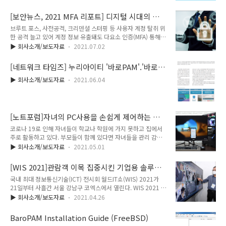
어 토큰과 같이 해당 이용자만이 갖고 있는 요소(소유기반), 생체
인식 정보와 같이 해당 이용자만의 고유 요소(속성기반), 어떤 인
[보안뉴스, 2021 MFA 리포트] 디지털 시대의 철
물의 반복된 행동이나 기기 사용 방식(행위기반), GPS나 이동통
저한 신원 증명, 다요소 인증
브루트 포스, 사전공격, 크리덴셜 스터핑 등 사용자 계정 탈취 위
신과 같이 특정 장소(장소기반) 등에서 최소 2개 이상을 함께 사
한 공격 늘고 있어 계정 정보 유출돼도 다요소 인증(MFA) 통해
용하여 이용자를 인증한다. 또한, 다중 인증은 적어도 지식
외부인 접근 차단할 수 있어 ‘단계’가 아닌 ‘요소’ 다양화해 제대
(knowledge), 소유(possession), 속성(inherence), 행위
▶ 회사소개/보도자료
2021.07.02
로된 MFA 구성해야 MFA 전문기업 이니텍, 미래테크놀로지, 한
(behavior), 장소(place) 중 두 가지에 한해 별도의 여러 증거
국보안인증의 솔루션 분석 [보안뉴스 이상우 기자] 디지털 중심
부분을 인증 매커니즘에 성공..
[네트워크 타임즈] 누리아이티 '바로PAM'.'바로카
의 세상에서 ID와 비밀번호는 자신의 신원이나 자격을 증명할 수
드'-OTP.생체인증 카드로 PW 대체
있는 수단이다. 사용자는 자신의 ID와 비밀번호를 입력해 각종
▶ 회사소개/보도자료
2021.06.04
온라인 서비스에 로그인하고, 권한에 맞춰 서비스를 이용하거나
활동을 한다. 친구와 연락하는 메신저나 콘텐츠를 구독하는 일상
적인 활동은 물론, 쇼핑, 금융 서비스 이용, 회사 업무 시스템 접
속 등 다양한 목적으로 ID를 만들고 비밀번호를 설정한다. [이미
[노트포럼]자녀의 PC사용을 손쉽게 제어하는 보
지=utoi..
안 SW, 누리아이티 BaroPAM
코로나 19로 인해 자녀들이 학교나 학원에 가지 못하고 집에서
주로 활동하고 있다. 부모들이 함께 있다면 자녀들을 관리 감독
하는 일이 수월 하겟지만 많은 가정이 맞벌이를 하고 있어 자녀
▶ 회사소개/보도자료
2021.05.01
들을 돌보기 힘들다. 특히 PC사용을 컨트롤 할 수 없는 점을 많
은 부모들이 걱정한다. PC는 인터넷 강의나 기타 학습용으로 활
[WIS 2021]관람객 이목 집중시킨 기업용 솔루션-
용되지만 자녀들에게는 게임의 용도로 더 친숙하기 때문이다. 시
누리아이티의 BaroPAM
국내 최대 정보통신기술(ICT) 전시회 월드IT쇼(WIS) 2021가
간에 맞춰 학습과 게임을 한다면 큰 문제가 없겟지만 최신 게임
21일부터 사흘간 서울 강남구 코엑스에서 열린다. WIS 2021 누
의 경우 한번 시작하면 기본적으로 30분 이상이 소요되기 때문
리아이티 부스에서 직원이 생체정보를 플라스틱 카드에 적용한
에 몇판만 하면 3-4시간이 훌쩍 지나간다. 이런 이유로 PC를 관
▶ 회사소개/보도자료
2021.04.26
본인인증 솔루션을 선보이고 있다. 김민수기자
리할 수 있는 다양한 H/W 와 S/W 솔루션이 출시중이다. 강제로
mskim@etnews.com 누리아이티는 다양한 운용체계(OS), 차
PC사용을 금지 시키는 제품부터 특정 암호를 입력해야 PC 사용
BaroPAM Installation Guide (FreeBSD)
세대 지능형 폐쇄회로(CCTV), 클라우드 데스크톱가상화(VDI),
이 가능한 제품까지 다..