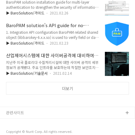
BaroPAM solution installation guide for multi-layer
SSLVPN, MS 애저 환경에 2차 인증 솔루션 바로팜(BaroPAM)
authentication to strengthen the security of information
을 적용해 한층 보안이 강화된 솔루션을 선보여 주목받았다. 바
assets(FreeBSD) Index 1. Install BaroPAM 1.1 Preparation
로팜 솔루션은 일회용 인증키를 기반으로 하는 2세대 접근제어
▶ BaroSolution/가이드
2021.02.26
before installing BaroPAM 1.2 Download BaroPAM
인증 솔루션이다. 보안성이 강하며 단순하다. 2차 인증(추가 인
installation module 1.3 Create BaroPAM configuration
증)으로 정보자산 접근 보안성을 강화하고 스마트폰 앱을 이용
BaroPAM solution's API guide for no-
file 1.4 BaroPAM environment settings 2. BaroPAM
해 간단하게 설치·..
remember passwords(C)
1. Integration API configuration BaroPAM related shared
application 2.1 BaroPAM application process 2.2
object (libbarokey-6.x.x.so) is used to verify field or data
BaroPAM application screen 2.3 Linu..
encryption and decryption and one-time authentication
▶ BaroSolution/가이드
2021.02.23
keys. API class Description Dirctory barokey.h BaroPAM
Header file /usr/baropam/key libbarokey-x.x.x.so
산업제어시스템에 대한 사이버공격에 대비하여 2
BaroPAM Module /usr/baropam/key The symmetric key
단계 인증의 활용은 선택이 아닌 필수로 적용해
지난주 미국 플로리다 수질처리시설에 대한 사이버 공격의 세부
(64 bytes) used for field or data encryption/decryption
야 할 솔루션
정보가 공개됐다. 주요 인프라를 보호하는데 적절한 보안조치가
is fixed inside t..
이루어지지 않아 발생한 피해라고 더해커뉴스가 보도했다.이번
▶ BaroSolution/기술문서
2021.02.14
침해 사고는 수질 처리장의 SCADA(스카다) 시스템에 원격으로
액세스해 상수도의 수산화나트륨 투여량을 위험한 수준으로 늘
리려는 공격자들의 시도였다. 다행히 공격은 성공하지 못했다.해
더보기
당 공격을 발견한 시스템 운영자가 신속하게 명령을 취소해 영향
을 최소화해 큰 사고를 모면할 수 있었다.매사추세츠 주에서 조
사한 내용에 따르면, 사이버 범죄자들은 제어 시스템에 연결된
공장의 여러 컴퓨터 중 하나에 설치된 TeamViewer 소프트웨어
관련사이트
를 통해 SCADA(Supervisory Control and Data
Acquisition) 시스템에..
Copyright © Nurit Corp. All rights reserved.