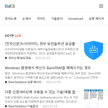
회사소개
소개서
가이드
기술문서
Download
오류 메시지
OTP
119
[전자신문]누리아이티, 정부 보안솔루션 공급풀에
'BaroPAM' 등록 지정
누리아이티(대표 이종일)이 과학기술정보통신부가 주최하고 한
국인터넷진흥원이 주관하는 '2021 보안솔루션(SECaaS) 공급
풀(Pool) 등록 솔루션'에서 공급 기업으로 선정됐다고 14일 밝
▶ 회사소개/보도자료
2021.07.15
혔다. 이 사업은 ICT 중소기업 맞춤형 정보보호 컨설팅 및 솔루
션 지원을 통해 실효성 높은 정보보호 역량 강화 기회를 제공하
Windows 환경에서 백신이 BaroPAM을 해제시키는 경우
고, ICT 영세기업 대상 저예산으로 클라우드 보안서비스를 지원,
현상 : Windows 환경에서 백신이 BaroPAM을 해제시키는 경우 원인 : BaroPAM
정보보호 기초 역량 확보를 지원하는 게 목적이다. 회사가 공급
모듈이 설치되는 디렉토리를 숨김으로 설정(attrib +h +s "c:\baropam")하여 백
하는 접근제어솔루션 'BaroPAM'은 정보자산의 다양한 운영체
신에서 연결된 파일이 없거나 시스템에서 사용하지 않는 불필요한 항목으로 정리대
제·애플리케이션에서 2차 인증(추가 인증)으로 일회용 인증키
▶ BaroSolution/오류 메시지
2021.07.09
상이 되어 검색되는 항목으로 인하여 발생. 조치 : BaroPAM 모듈이 설치되는 디렉토
를 접목해 중앙 집중적 인증 메커니즘을 지원, 정보자산를 보호
리를 숨김을 해제(attrib -h -s "c:\baropam")하면 해결됨.
한다. BaroPAM은 기업 내 정보자산의 다양한 운영체제·애플리
다중 인증(MFA)에 사용될 수 있는 기술(예를 들
케이션에 누구나 손쉽게 ..
어 OTP, 생체정보 등)
다중 인증(MFA, Multi-Factor Authentication)는 최소 두 가지
이상의 인증 요소를 이용하여 본인 여부를 인증하는 것으로 비밀
번호와 같이 해당 이용자만이 알고 있는 요소(지식기반), 하드웨
▶ BaroSolution/기술문서
2021.07.03